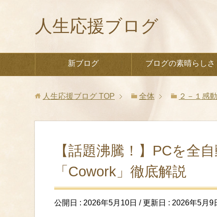
人生応援ブログ
新ブログ
ブログの素晴らしさ
人生応援ブログ
TOP
全体
２－１感
【話題沸騰！】PCを全自動
「Cowork」徹底解説
公開日 :
2026年5月10日
/ 更新日 :
2026年5月9