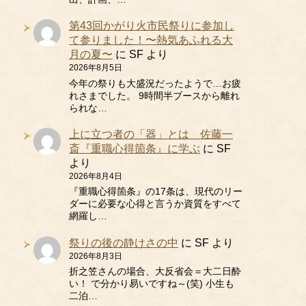
第43回かがり火市民祭りに参加し
て参りました！〜熱気あふれる大
月の夏〜
に
SF
より
2026年8月5日
今年の祭りも大盛況だったようで…お疲
れさまでした。 9時間半ブースから離れ
られな…
上に立つ者の「器」とは 佐藤一
斎『重職心得箇条』に学ぶ
に
SF
より
2026年8月4日
『重職心得箇条』の17条は、現代のリー
ダーに必要な心得と言うか資質をすべて
網羅し…
祭りの後の静けさの中
に
SF
より
2026年8月3日
折之笠さんの場合、大反省会＝大二日酔
い！ で分かり易いですね～(笑) 小生も
二泊…