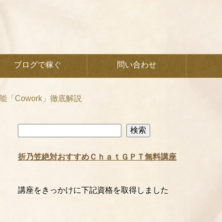
ブログで稼ぐ
問い合わせ
能「Cowork」徹底解説
検
検索
索
折乃笠絶対おすすめＣｈａｔＧＰＴ無料講座
講座をきっかけに下記資格を取得しました