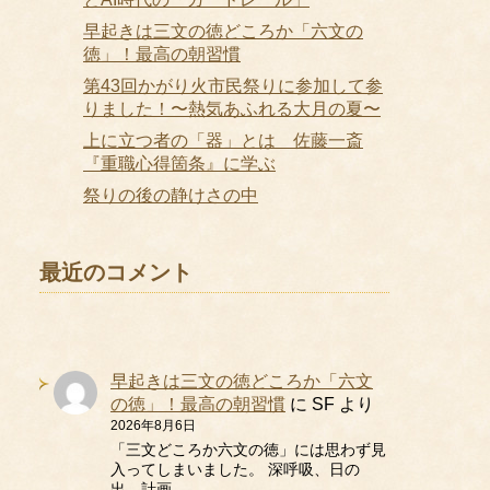
早起きは三文の徳どころか「六文の
徳」！最高の朝習慣
第43回かがり火市民祭りに参加して参
りました！〜熱気あふれる大月の夏〜
上に立つ者の「器」とは 佐藤一斎
『重職心得箇条』に学ぶ
祭りの後の静けさの中
最近のコメント
早起きは三文の徳どころか「六文
の徳」！最高の朝習慣
に
SF
より
2026年8月6日
「三文どころか六文の徳」には思わず見
入ってしまいました。 深呼吸、日の
出、計画、…