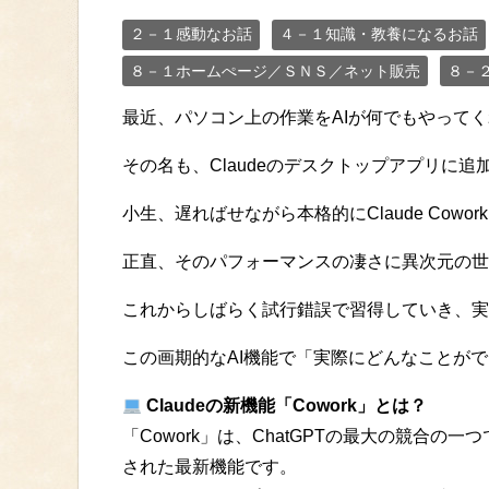
２－１感動なお話
４－１知識・教養になるお話
８－１ホームぺージ／ＳＮＳ／ネット販売
８－
最近、パソコン上の作業をAIが何でもやって
その名も、Claudeのデスクトップアプリに追加され
小生、遅ればせながら本格的にClaude Cowo
正直、そのパフォーマンスの凄さに異次元の世
これからしばらく試行錯誤で習得していき、実
この画期的なAI機能で「実際にどんなことが
Claudeの新機能「Cowork」とは？
「Cowork」は、ChatGPTの最大の競合の一
された最新機能です。