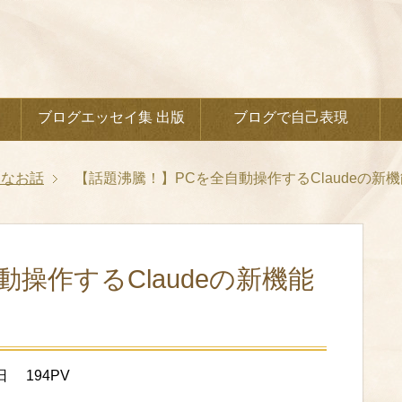
ブログエッセイ集 出版
ブログで自己表現
動なお話
【話題沸騰！】PCを全自動操作するClaudeの新機
操作するClaudeの新機能
日
194PV