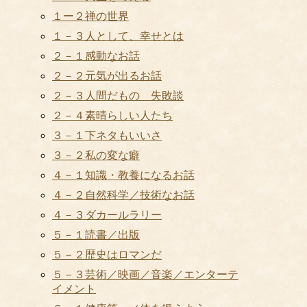
１ー２禅の世界
１－３人として、幸せとは
２－１感動なお話
２－２元気が出るお話
２－３人間だもの 失敗談
２－４素晴らしい人たち
３－１下ネタもいいさ
３－２私の変な癖
４－１知識・教養になるお話
４－２自然科学／技術なお話
４－３ダカールラリー
５－１読書／出版
５－２歴史はロマンだ
５－３芸術／映画／音楽／エンターテ
イメント