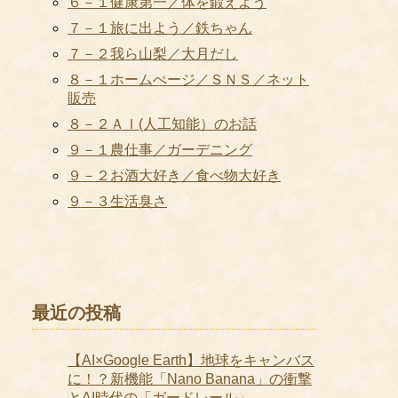
６－１健康第一／体を鍛えよう
７－１旅に出よう／鉄ちゃん
７－２我ら山梨／大月だし
８－１ホームぺージ／ＳＮＳ／ネット
販売
８－２ＡＩ(人工知能）のお話
９－１農仕事／ガーデニング
９－２お酒大好き／食べ物大好き
９－３生活臭さ
最近の投稿
【AI×Google Earth】地球をキャンバス
に！？新機能「Nano Banana」の衝撃
とAI時代の「ガードレール」