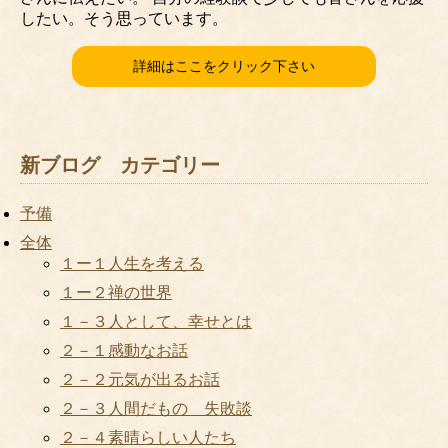
したい。そう思っています。
詳細はここをクリック下さい
新ブログ カテゴリー
予備
全体
１ー１人生を考える
１ー２禅の世界
１－３人として、幸せとは
２－１感動なお話
２－２元気が出るお話
２－３人間だもの 失敗談
２－４素晴らしい人たち