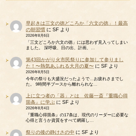
早起きは三文の徳どころか「六文の徳」！最高
の朝習慣
に
SF
より
2026年8月6日
「三文どころか六文の徳」には思わず見入ってしまい
ました。 深呼吸、日の出、計画、…
第43回かがり火市民祭りに参加して参りまし
た！〜熱気あふれる大月の夏〜
に
SF
より
2026年8月5日
今年の祭りも大盛況だったようで…お疲れさまでし
た。 9時間半ブースから離れられな…
上に立つ者の「器」とは 佐藤一斎『重職心得
箇条』に学ぶ
に
SF
より
2026年8月4日
『重職心得箇条』の17条は、現代のリーダーに必要な
心得と言うか資質をすべて網羅し…
祭りの後の静けさの中
に
SF
より