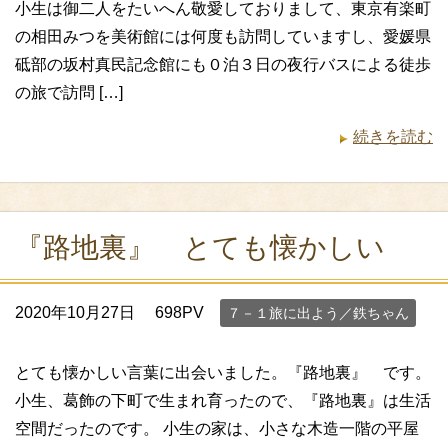
小生は御二人をたいへん敬愛しておりまして、東京有楽町
の相田みつを美術館には何度も訪問していますし、愛媛県
砥部の坂村真民記念館にも０泊３日の夜行バスによる徒歩
の旅で訪問 […]
続きを読む
『路地裏』 とても懐かしい
2020年10月27日
698PV
７－１旅に出よう／鉄ちゃん
とても懐かしい言葉に出会いました。『路地裏』 です。
小生、葛飾の下町で生まれ育ったので、『路地裏』は生活
空間だったのです。 小生の家は、小さな木造一階の平屋