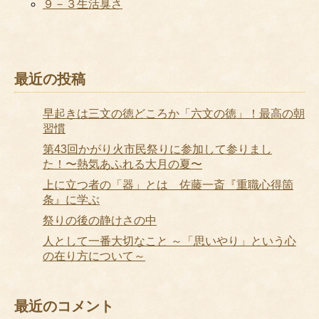
９－３生活臭さ
最近の投稿
早起きは三文の徳どころか「六文の徳」！最高の朝
習慣
第43回かがり火市民祭りに参加して参りまし
た！〜熱気あふれる大月の夏〜
上に立つ者の「器」とは 佐藤一斎『重職心得箇
条』に学ぶ
祭りの後の静けさの中
人として一番大切なこと ～「思いやり」という心
の在り方について～
最近のコメント