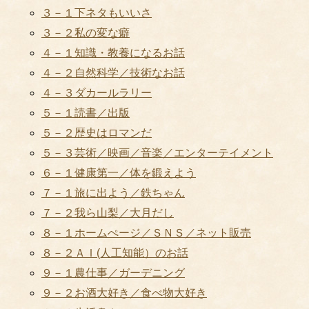
３－１下ネタもいいさ
３－２私の変な癖
４－１知識・教養になるお話
４－２自然科学／技術なお話
４－３ダカールラリー
５－１読書／出版
５－２歴史はロマンだ
５－３芸術／映画／音楽／エンターテイメント
６－１健康第一／体を鍛えよう
７－１旅に出よう／鉄ちゃん
７－２我ら山梨／大月だし
８－１ホームぺージ／ＳＮＳ／ネット販売
８－２ＡＩ(人工知能）のお話
９－１農仕事／ガーデニング
９－２お酒大好き／食べ物大好き