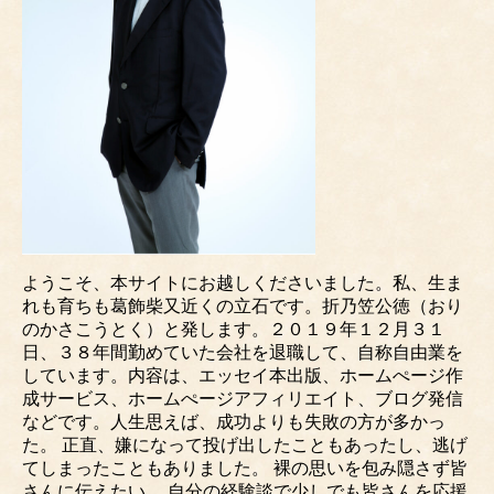
ようこそ、本サイトにお越しくださいました。私、生ま
れも育ちも葛飾柴又近くの立石です。折乃笠公徳（おり
のかさこうとく）と発します。２０１９年１２月３１
日、３８年間勤めていた会社を退職して、自称自由業を
しています。内容は、エッセイ本出版、ホームぺージ作
成サービス、ホームぺージアフィリエイト、ブログ発信
などです。人生思えば、成功よりも失敗の方が多かっ
た。 正直、嫌になって投げ出したこともあったし、逃げ
てしまったこともありました。 裸の思いを包み隠さず皆
さんに伝えたい。 自分の経験談で少しでも皆さんを応援