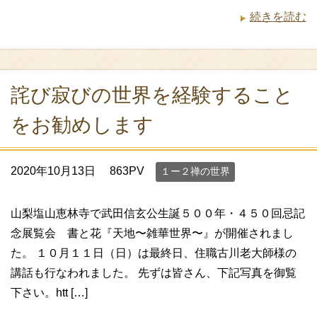
続きを読む
詫び寂びの世界を経験すること
をお勧めします
2020年10月13日
863PV
１ー２禅の世界
山梨塩山恵林寺で武田信玄公生誕５００年・４５０回忌記
念展覧会 書と花『天地〜雑華世界〜』が開催されまし
た。 １０月１１日（日）は最終日、住職古川老大師様の
講話も行なわれました。 先ずは皆さん、下記写真を御覧
下さい。htt […]