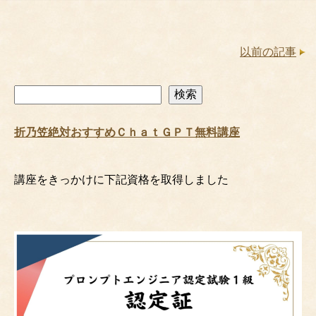
以前の記事
検
検索
索
折乃笠絶対おすすめＣｈａｔＧＰＴ無料講座
講座をきっかけに下記資格を取得しました