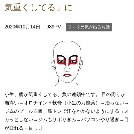
気重くしてる」に
2020年10月14日
989PV
２－２元気が出るお話
小生、病が気重くしてる、負の連鎖中です。 目の周りが
痛痒い→オロナインＨ軟膏（小生の万能薬）→治らない→
ジムのプール自粛→筋トレで汗をかかないようにする→ス
カッとしない→ジムもサボりぎみ→パソコンやり過ぎ→目
が疲れる→目 […]