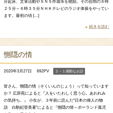
分起床、文筆活動やＳＮＳ作成等を開始。その合間の６時
２５分～６時３５分ＮＨＫテレビのラジオ体操をやってい
ます。最初の頃 […]
続きを読む
惻隠の情
2020年3月27日
692PV
２－１感動なお話
皆さん、惻隠の情（そくいんのじょう）って知っています
か？ 広辞苑によると『人をいたわしく思う心。あわれみ
の気持ち。』 小生が、３年前に読んだ“日本の偉人の物
語 白駒妃登美著”によると『惻隠の情～ポーランド孤児