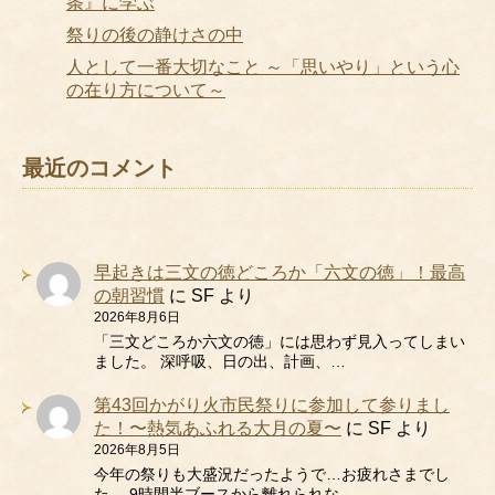
条』に学ぶ
祭りの後の静けさの中
人として一番大切なこと ～「思いやり」という心
の在り方について～
最近のコメント
早起きは三文の徳どころか「六文の徳」！最高
の朝習慣
に
SF
より
2026年8月6日
「三文どころか六文の徳」には思わず見入ってしまい
ました。 深呼吸、日の出、計画、…
第43回かがり火市民祭りに参加して参りまし
た！〜熱気あふれる大月の夏〜
に
SF
より
2026年8月5日
今年の祭りも大盛況だったようで…お疲れさまでし
た。 9時間半ブースから離れられな…