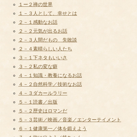
１ー２禅の世界
１－３人として、幸せとは
２－１感動なお話
２－２元気が出るお話
２－３人間だもの 失敗談
２－４素晴らしい人たち
３－１下ネタもいいさ
３－２私の変な癖
４－１知識・教養になるお話
４－２自然科学／技術なお話
４－３ダカールラリー
５－１読書／出版
５－２歴史はロマンだ
５－３芸術／映画／音楽／エンターテイメント
６－１健康第一／体を鍛えよう