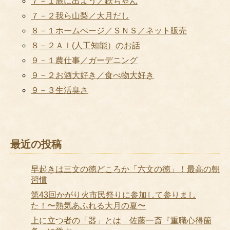
７－１旅に出よう／鉄ちゃん
７－２我ら山梨／大月だし
８－１ホームぺージ／ＳＮＳ／ネット販売
８－２ＡＩ(人工知能）のお話
９－１農仕事／ガーデニング
９－２お酒大好き／食べ物大好き
９－３生活臭さ
最近の投稿
早起きは三文の徳どころか「六文の徳」！最高の朝
習慣
第43回かがり火市民祭りに参加して参りまし
た！〜熱気あふれる大月の夏〜
上に立つ者の「器」とは 佐藤一斎『重職心得箇