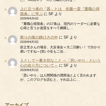
上に立つ者の「器」とは 佐藤一斎『重職心得
箇条』に学ぶ
に
SF
より
2026年8月4日
『重職心得箇条』の17条は、現代のリーダーに必要な
心得と言うか資質をすべて網羅し…
祭りの後の静けさの中
に
SF
より
2026年8月3日
折之笠さんの場合、大反省会＝大二日酔い！ で分かり
易いですね～(笑) 小生も二泊…
人として一番大切なこと ～「思いやり」という
心の在り方について～
に
SF
より
2026年8月2日
「思いやり」は人間関係の潤滑油とよく言われます
が、このブログを読むと、それ以上に…
アーカイブ