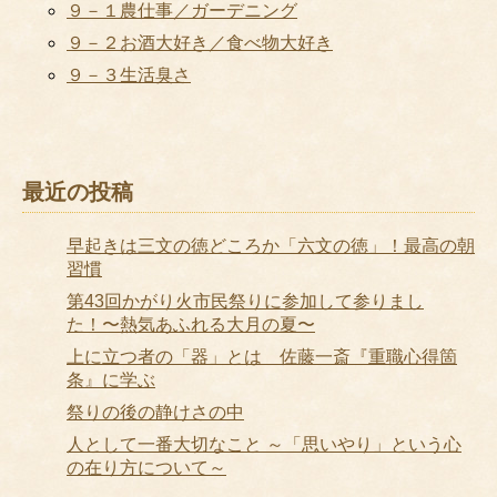
９－１農仕事／ガーデニング
９－２お酒大好き／食べ物大好き
９－３生活臭さ
最近の投稿
早起きは三文の徳どころか「六文の徳」！最高の朝
習慣
第43回かがり火市民祭りに参加して参りまし
た！〜熱気あふれる大月の夏〜
上に立つ者の「器」とは 佐藤一斎『重職心得箇
条』に学ぶ
祭りの後の静けさの中
人として一番大切なこと ～「思いやり」という心
の在り方について～