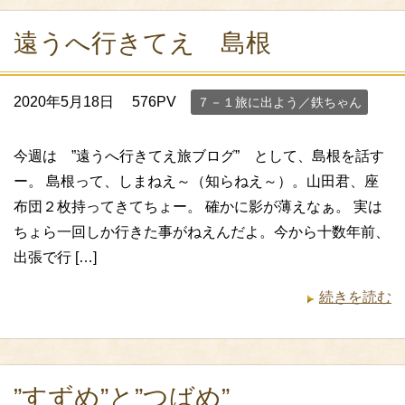
遠うへ行きてえ 島根
2020年5月18日
576PV
７－１旅に出よう／鉄ちゃん
今週は ”遠うへ行きてえ旅ブログ” として、島根を話す
ー。 島根って、しまねえ～（知らねえ～）。山田君、座
布団２枚持ってきてちょー。 確かに影が薄えなぁ。 実は
ちょら一回しか行きた事がねえんだよ。今から十数年前、
出張で行 […]
続きを読む
”すずめ”と”つばめ”