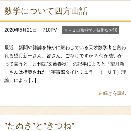
数学について四方山話
2020年5月21日
710PV
４－２自然科学／技術なお話
最近、新聞や雑誌を静かに賑わしている天才数学者と言わ
れる望月新一さん。皆さん、ご存じですか？ 何が凄いか
って言うと 月刊誌”文藝春秋” の記事によると『望月新
一さんは構築された「宇宙際タイヒミュラー（ｌＵＴ）理
論」によっ […]
続きを読む
”たぬき”と”きつね”