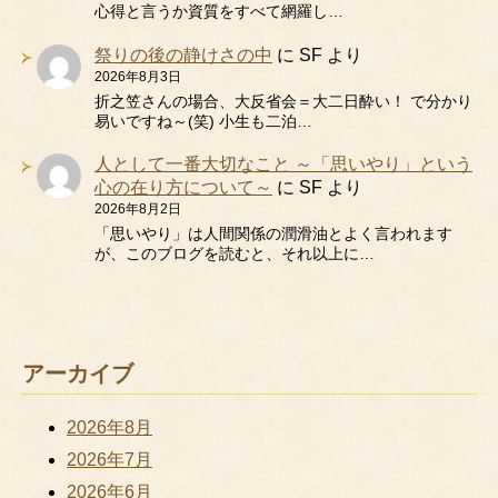
心得と言うか資質をすべて網羅し…
祭りの後の静けさの中
に
SF
より
2026年8月3日
折之笠さんの場合、大反省会＝大二日酔い！ で分かり
易いですね～(笑) 小生も二泊…
人として一番大切なこと ～「思いやり」という
心の在り方について～
に
SF
より
2026年8月2日
「思いやり」は人間関係の潤滑油とよく言われます
が、このブログを読むと、それ以上に…
アーカイブ
2026年8月
2026年7月
2026年6月