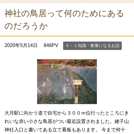
神社の鳥居って何のためにある
のだろうか
2020年5月14日
846PV
４－１知識・教養になるお話
大月駅に向かう道で自宅から３００ｍ位行ったところにき
れいな赤い小さな鳥居がつい最近設置されました。姥子山
神社入口と書いてある立て看板もあります。 今まで何十