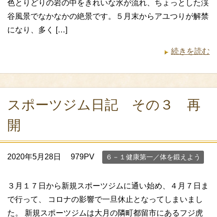
色とりどりの岩の中をきれいな水が流れ、ちょっとした渓
谷風景でなかなかの絶景です。５月末からアユつりが解禁
になり、多く […]
続きを読む
スポーツジム日記 その３ 再
開
2020年5月28日
979PV
６－１健康第一／体を鍛えよう
３月１７日から新規スポーツジムに通い始め、４月７日ま
で行って、 コロナの影響で一旦休止となってしまいまし
た。 新規スポーツジムは大月の隣町都留市にあるフジ虎