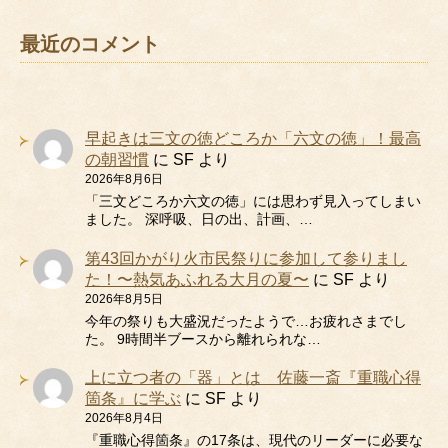
最近のコメント
早起きは三文の徳どころか「六文の徳」！最高
の朝習慣
に
SF
より
2026年8月6日
「三文どころか六文の徳」には思わず見入ってしまい
ました。 深呼吸、日の出、計画、…
第43回かがり火市民祭りに参加して参りまし
た！〜熱気あふれる大月の夏〜
に
SF
より
2026年8月5日
今年の祭りも大盛況だったようで…お疲れさまでし
た。 9時間半ブースから離れられな…
上に立つ者の「器」とは 佐藤一斎『重職心得
箇条』に学ぶ
に
SF
より
2026年8月4日
『重職心得箇条』の17条は、現代のリーダーに必要な