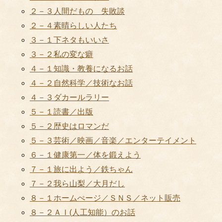
２－３人間だもの 失敗談
２－４素晴らしい人たち
３－１下ネタもいいさ
３－２私の変な癖
４－１知識・教養になるお話
４－２自然科学／技術なお話
４－３ダカールラリー
５－１読書／出版
５－２歴史はロマンだ
５－３芸術／映画／音楽／エンターテイメント
６－１健康第一／体を鍛えよう
７－１旅に出よう／鉄ちゃん
７－２我ら山梨／大月だし
８－１ホームぺージ／ＳＮＳ／ネット販売
８－２ＡＩ(人工知能）のお話