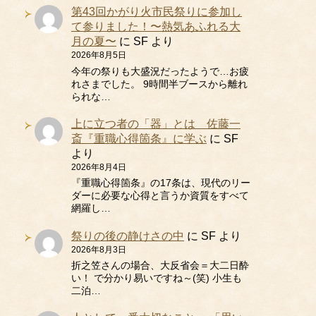
第43回かがり火市民祭りに参加し
て参りました！〜熱気あふれる大
月の夏〜
に
SF
より
2026年8月5日
今年の祭りも大盛況だったようで…お疲
れさまでした。 9時間半ブースから離れ
られな…
上に立つ者の「器」とは 佐藤一
斎『重職心得箇条』に学ぶ
に
SF
より
2026年8月4日
『重職心得箇条』の17条は、現代のリー
ダーに必要な心得と言うか資質をすべて
網羅し…
祭りの後の静けさの中
に
SF
より
2026年8月3日
折之笠さんの場合、大反省会＝大二日酔
い！ で分かり易いですね～(笑) 小生も
二泊…