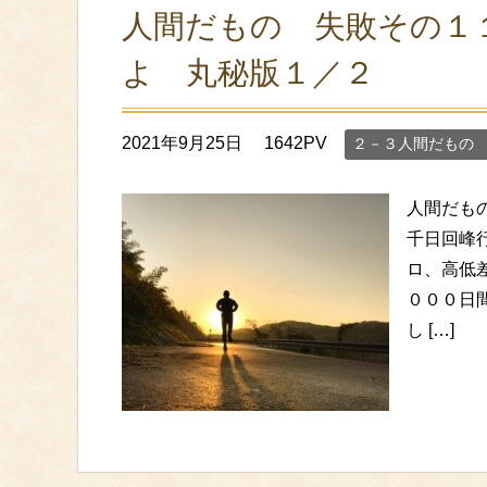
人間だもの 失敗その１
よ 丸秘版１／２
2021年9月25日
1642PV
２－３人間だもの
人間だも
千日回峰
ロ、高低
０００日
し […]