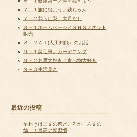
６－１健康第一／体を鍛えよう
７－１旅に出よう／鉄ちゃん
７－２我ら山梨／大月だし
８－１ホームぺージ／ＳＮＳ／ネット
販売
８－２ＡＩ(人工知能）のお話
９－１農仕事／ガーデニング
９－２お酒大好き／食べ物大好き
９－３生活臭さ
最近の投稿
早起きは三文の徳どころか「六文の
徳」！最高の朝習慣