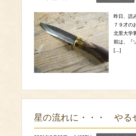
昨日、読
７９才の
北里大学
前は、『
[…]
星の流れに・・・ やる