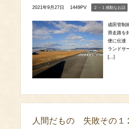
2021年9月27日
1449PV
２－１感動なお話
成田管制
滑走路を
便に伝
ランドサ
[…]
人間だもの 失敗その１