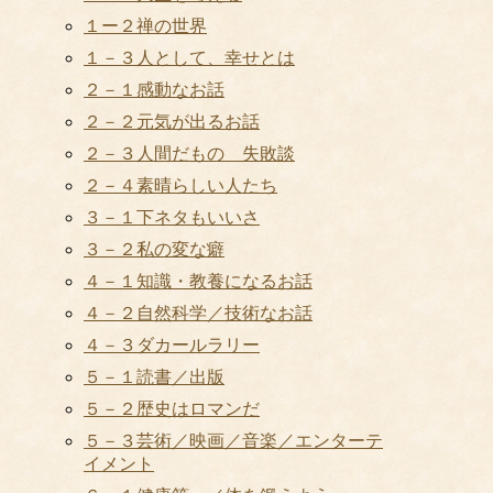
１ー２禅の世界
１－３人として、幸せとは
２－１感動なお話
２－２元気が出るお話
２－３人間だもの 失敗談
２－４素晴らしい人たち
３－１下ネタもいいさ
３－２私の変な癖
４－１知識・教養になるお話
４－２自然科学／技術なお話
４－３ダカールラリー
５－１読書／出版
５－２歴史はロマンだ
５－３芸術／映画／音楽／エンターテ
イメント