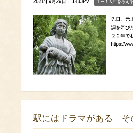
2021年9月29日
1483PV
１ー１人生を考え
先日、元
調を帯び
２２年で
https://w
駅にはドラマがある そ