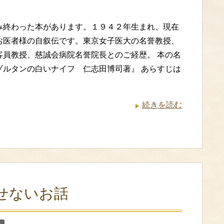
み終わった本があります。１９４２年生まれ、現在
お医者様の自叙伝です。東京女子医大の名誉教授、
客員教授、慈誠会病院名誉院長とのご経歴。 本の名
ゾルタンの白いナイフ 仁志田博司著』 あらすじは
続きを読む
せないお話