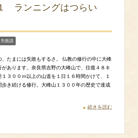
１ ランニングはつらい
 失敗談
の、たまには失敗もするさ。 仏教の修行の中に大峰
行があります。奈良県吉野の大峰山で、往復４８キ
差１３００ｍ以上の山道を１日１６時間かけて、１
間歩き続ける修行。大峰山１３００年の歴史で達成
続きを読む