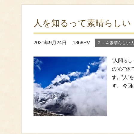
人を知るって素晴らしい
2021年9月24日
1868PV
２－４素晴らしい
”人間ら
の”心””
す。”人
す。 今回