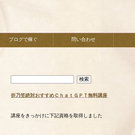
ブログで稼ぐ
問い合わせ
検
検索
索
折乃笠絶対おすすめＣｈａｔＧＰＴ無料講座
講座をきっかけに下記資格を取得しました