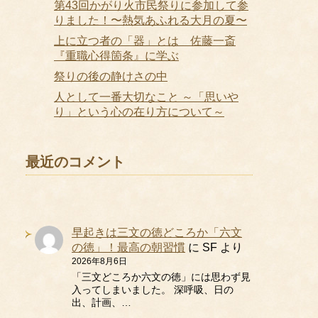
第43回かがり火市民祭りに参加して参
りました！〜熱気あふれる大月の夏〜
上に立つ者の「器」とは 佐藤一斎
『重職心得箇条』に学ぶ
祭りの後の静けさの中
人として一番大切なこと ～「思いや
り」という心の在り方について～
最近のコメント
早起きは三文の徳どころか「六文
の徳」！最高の朝習慣
に
SF
より
2026年8月6日
「三文どころか六文の徳」には思わず見
入ってしまいました。 深呼吸、日の
出、計画、…