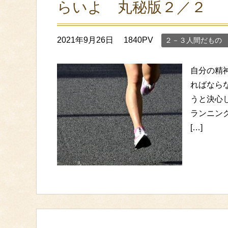
らいよ 丸秘版２／２
2021年9月26日
1840PV
２－３人間だもの
自分の精
ればなら
うと決心
ランニン
[…]