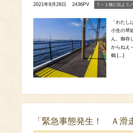
2021年9月28日
2436PV
７－１旅に出よう
「わたし
小生の琴
ん、御存
からねえ
鶴 […]
「緊急事態発生！ Ａ滑