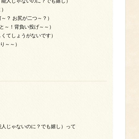
能人じゃないのに？でも嬉し）
よ）
～？ お尻が二つ～？）
ごと～！背負い投げ～～）
くてしょうがないです）
り～～）
？
人じゃないのに？でも嬉し）って