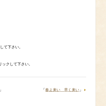
して下さい。
クリックして下さい。
」
「
春よ来い 早く来い
」