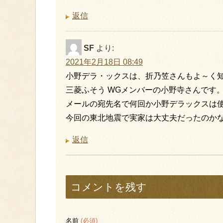
返信
SF
より:
2021年2月18日 08:49
小野デラ・ックスは、折乃笠さんもよ～く
三菱ふそう WGメンバーの小野寺さんです
メールの宛先名で何回か小野デラックスは
今回の東北地震で実家は大丈夫だったのか
返信
コメントを残す
名前
(必須)