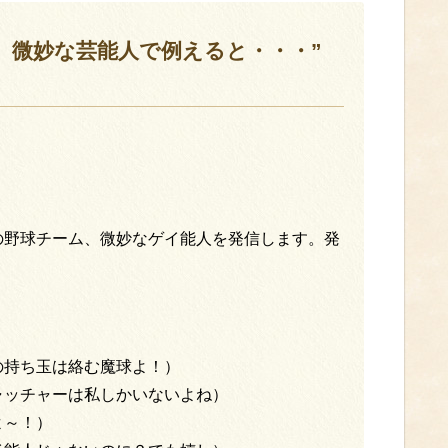
 微妙な芸能人で例えると・・・”
の野球チーム、微妙なゲイ能人を発信します。発
持ち玉は絡む魔球よ！）
ャッチャーは私しかいないよね）
よ～！）