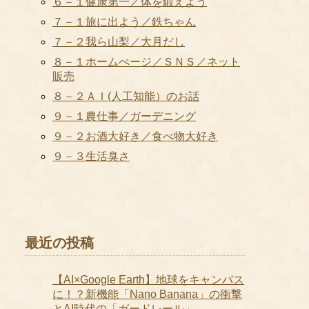
６－１健康第一／体を鍛えよう
７－１旅に出よう／鉄ちゃん
７－２我ら山梨／大月だし
８－１ホームぺージ／ＳＮＳ／ネット
販売
８－２ＡＩ(人工知能）のお話
９－１農仕事／ガーデニング
９－２お酒大好き／食べ物大好き
９－３生活臭さ
最近の投稿
【AI×Google Earth】地球をキャンバス
に！？新機能「Nano Banana」の衝撃
とAI時代の「ガードレール」