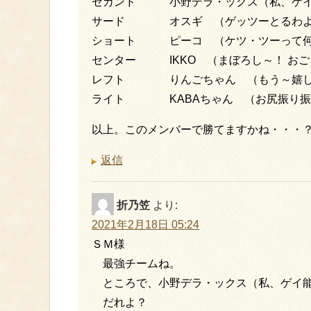
セカンド 小野デラ・ックス（私、ゲイ
サード オスギ （ゲッツーとるわ
ショート ピーコ （ケツ・ツーって何
センター IKKO （まぼろし～！ お
レフト りんごちゃん （もう～嬉し
ライト KABAちゃん （お尻振り振
以上。このメンバーで勝てますかね・・・
返信
折乃笠
より:
2021年2月18日 05:24
ＳＭ様
最強チームね。
ところで、小野デラ・ックス（私、ゲイ能
だれよ？