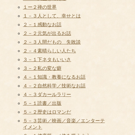
１ー２禅の世界
１－３人として、幸せとは
２－１感動なお話
２－２元気が出るお話
２－３人間だもの 失敗談
２－４素晴らしい人たち
３－１下ネタもいいさ
３－２私の変な癖
４－１知識・教養になるお話
４－２自然科学／技術なお話
４－３ダカールラリー
５－１読書／出版
５－２歴史はロマンだ
５－３芸術／映画／音楽／エンターテ
イメント