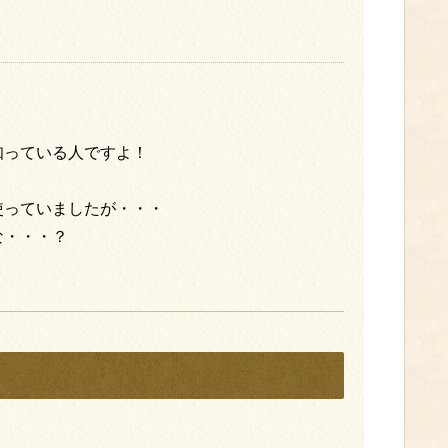
知っている人ですよ！
。
使っていましたが・・・
な・・・？