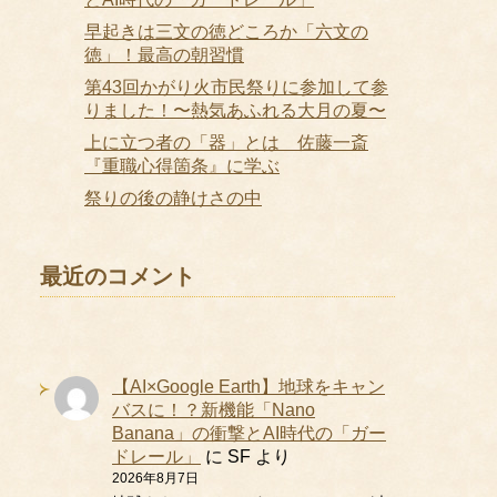
早起きは三文の徳どころか「六文の
徳」！最高の朝習慣
第43回かがり火市民祭りに参加して参
りました！〜熱気あふれる大月の夏〜
上に立つ者の「器」とは 佐藤一斎
『重職心得箇条』に学ぶ
祭りの後の静けさの中
最近のコメント
【AI×Google Earth】地球をキャン
バスに！？新機能「Nano
Banana」の衝撃とAI時代の「ガー
ドレール」
に
SF
より
2026年8月7日