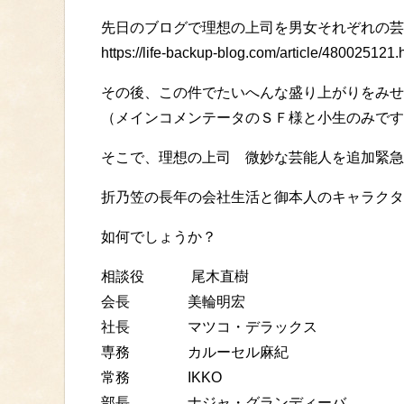
先日のブログで理想の上司を男女それぞれの芸
https://life-backup-blog.com/article/480025121.
その後、この件でたいへんな盛り上がりをみせ
（メインコメンテータのＳＦ様と小生のみです
そこで、理想の上司 微妙な芸能人を追加緊急
折乃笠の長年の会社生活と御本人のキャラクタ
如何でしょうか？
相談役 尾木直樹
会長 美輪明宏
社長 マツコ・デラックス
専務 カルーセル麻紀
常務 IKKO
部長 ナジャ・グランディーバ