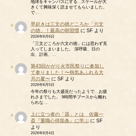
地球をキャンバスにする...スケールが大
きくて興味深く読ませてもらいました。
で…
早起きは三文の徳どころか「六文
の徳」！最高の朝習慣
に
SF
より
2026年8月6日
「三文どころか六文の徳」には思わず見
入ってしまいました。 深呼吸、日の
出、計画、…
第43回かがり火市民祭りに参加し
て参りました！〜熱気あふれる大
月の夏〜
に
SF
より
2026年8月5日
今年の祭りも大盛況だったようで…お疲
れさまでした。 9時間半ブースから離れ
られな…
上に立つ者の「器」とは 佐藤一
斎『重職心得箇条』に学ぶ
に
SF
より
2026年8月4日