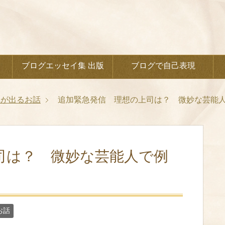
ブログエッセイ集 出版
ブログで自己表現
気が出るお話
追加緊急発信 理想の上司は？ 微妙な芸能
司は？ 微妙な芸能人で例
お話