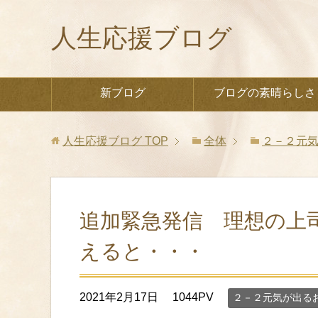
人生応援ブログ
新ブログ
ブログの素晴らしさ
人生応援ブログ
TOP
全体
２－２元
追加緊急発信 理想の上
えると・・・
2021年2月17日
1044PV
２－２元気が出る