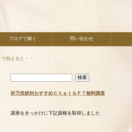
ブログで稼ぐ
問い合わせ
人で例えると・・・
検
検索
索
折乃笠絶対おすすめＣｈａｔＧＰＴ無料講座
講座をきっかけに下記資格を取得しました