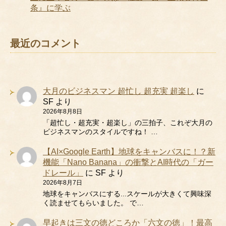
条』に学ぶ
最近のコメント
大月のビジネスマン 超忙し 超充実 超楽し
に
SF
より
2026年8月8日
「超忙し・超充実・超楽し」の三拍子、これぞ大月の
ビジネスマンのスタイルですね！ …
【AI×Google Earth】地球をキャンバスに！？新
機能「Nano Banana」の衝撃とAI時代の「ガー
ドレール」
に
SF
より
2026年8月7日
地球をキャンバスにする...スケールが大きくて興味深
く読ませてもらいました。 で…
早起きは三文の徳どころか「六文の徳」！最高