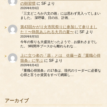
の朝習慣
に
SF
より
2026年8月6日
「三文どころか六文の徳」には思わず見入ってしまい
ました。 深呼吸、日の出、計画、…
第43回かがり火市民祭りに参加して参りまし
た！〜熱気あふれる大月の夏〜
に
SF
より
2026年8月5日
今年の祭りも大盛況だったようで…お疲れさまでし
た。 9時間半ブースから離れられな…
上に立つ者の「器」とは 佐藤一斎『重職心得
箇条』に学ぶ
に
SF
より
2026年8月4日
『重職心得箇条』の17条は、現代のリーダーに必要な
心得と言うか資質をすべて網羅し…
アーカイブ