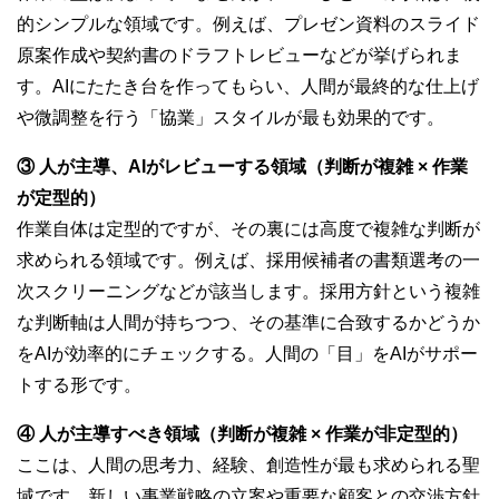
的シンプルな領域です。例えば、プレゼン資料のスライド
原案作成や契約書のドラフトレビューなどが挙げられま
す。AIにたたき台を作ってもらい、人間が最終的な仕上げ
や微調整を行う「協業」スタイルが最も効果的です。
③ 人が主導、AIがレビューする領域（判断が複雑 × 作業
が定型的）
作業自体は定型的ですが、その裏には高度で複雑な判断が
求められる領域です。例えば、採用候補者の書類選考の一
次スクリーニングなどが該当します。採用方針という複雑
な判断軸は人間が持ちつつ、その基準に合致するかどうか
をAIが効率的にチェックする。人間の「目」をAIがサポー
トする形です。
④ 人が主導すべき領域（判断が複雑 × 作業が非定型的）
ここは、人間の思考力、経験、創造性が最も求められる聖
域です。新しい事業戦略の立案や重要な顧客との交渉方針