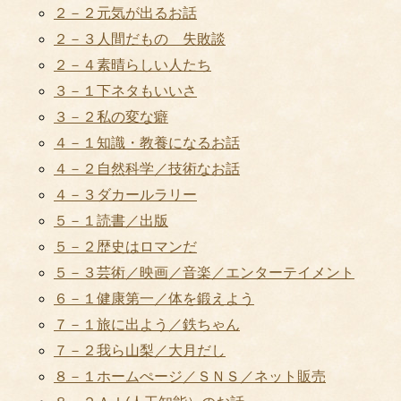
２－２元気が出るお話
２－３人間だもの 失敗談
２－４素晴らしい人たち
３－１下ネタもいいさ
３－２私の変な癖
４－１知識・教養になるお話
４－２自然科学／技術なお話
４－３ダカールラリー
５－１読書／出版
５－２歴史はロマンだ
５－３芸術／映画／音楽／エンターテイメント
６－１健康第一／体を鍛えよう
７－１旅に出よう／鉄ちゃん
７－２我ら山梨／大月だし
８－１ホームぺージ／ＳＮＳ／ネット販売