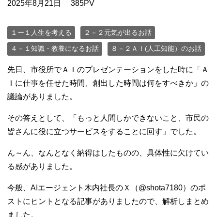
2025年8月21日
385PV
１ー１人生を考える
２－２元気が出るお話
４－１知識・教養になるお話
８－２ＡＩ(人工知能）のお話
先日、市役所でＡＩのプレゼンテーションをした時に「Ａ
Ｉに仕事を任せた時間、創出した時間は何をすべきか」の
議論がありました。
その答えとして、「もっと人間しかできないこと、市民の
皆さんに役に立つサービスをすることに回す」でした。
ん～ん、なんとなく納得はしたものの、具体性に欠けてい
る感がありました。
今般、AIエージェント木内社長のＸ（@shota7180）のポ
ストにヒントとなる記事がありましたので、解析しまとめ
ました。