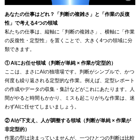
あなたの仕事はどれ？「判断の複雑さ」と「作業の反復
性」で考える4つの領域
私たちの仕事は、縦軸に「判断の複雑さ」、横軸に「作業
の反復性・定型性」を置くことで、大きく4つの領域に分
類できます。
① AIにお任せ領域（判断が単純 × 作業が定型的）
ここは、まさにAIの独壇場です。判断がシンプルで、かつ
何度も繰り返される定型的な作業。例えば、定型レポート
の作成やデータの収集・集計などがこれにあたります。人
間がやると時間もかかり、ミスも起こりがちな作業は、迷
わずAIに任せてしまいましょう。
② AIが下支え、人が調整する領域（判断が単純 × 作業が
非定型的）
作業の型は決まっていませんが、一つひとつの判断は比較