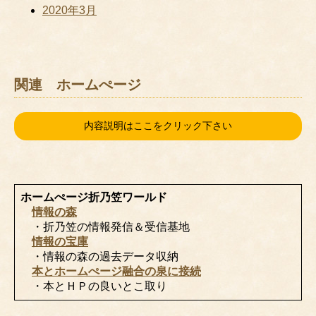
2020年3月
関連 ホームぺージ
内容説明はここをクリック下さい
ホームぺージ折乃笠ワールド
情報の森
・折乃笠の情報発信＆受信基地
情報の宝庫
・情報の森の過去データ収納
本とホームぺージ融合の泉に接続
・本とＨＰの良いとこ取り