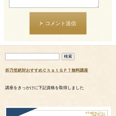
コメント送信
検
検索
索
折乃笠絶対おすすめＣｈａｔＧＰＴ無料講座
講座をきっかけに下記資格を取得しました