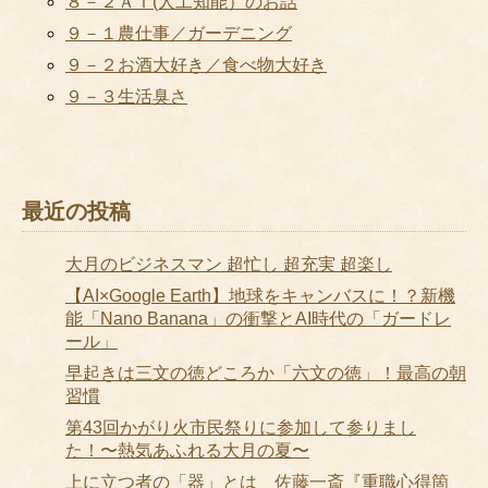
８－２ＡＩ(人工知能）のお話
９－１農仕事／ガーデニング
９－２お酒大好き／食べ物大好き
９－３生活臭さ
最近の投稿
大月のビジネスマン 超忙し 超充実 超楽し
【AI×Google Earth】地球をキャンバスに！？新機
能「Nano Banana」の衝撃とAI時代の「ガードレ
ール」
早起きは三文の徳どころか「六文の徳」！最高の朝
習慣
第43回かがり火市民祭りに参加して参りまし
た！〜熱気あふれる大月の夏〜
上に立つ者の「器」とは 佐藤一斎『重職心得箇