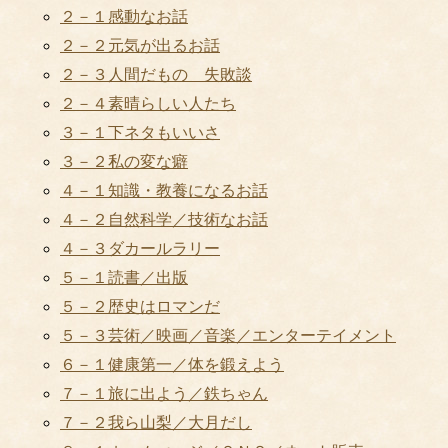
２－１感動なお話
２－２元気が出るお話
２－３人間だもの 失敗談
２－４素晴らしい人たち
３－１下ネタもいいさ
３－２私の変な癖
４－１知識・教養になるお話
４－２自然科学／技術なお話
４－３ダカールラリー
５－１読書／出版
５－２歴史はロマンだ
５－３芸術／映画／音楽／エンターテイメント
６－１健康第一／体を鍛えよう
７－１旅に出よう／鉄ちゃん
７－２我ら山梨／大月だし