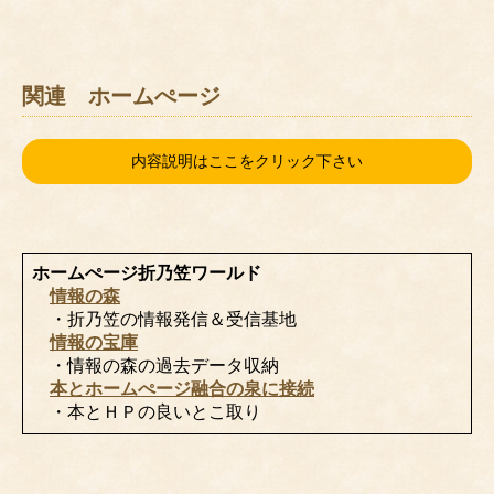
関連 ホームぺージ
内容説明はここをクリック下さい
ホームぺージ折乃笠ワールド
情報の森
・折乃笠の情報発信＆受信基地
情報の宝庫
・情報の森の過去データ収納
本とホームぺージ融合の泉に接続
・本とＨＰの良いとこ取り