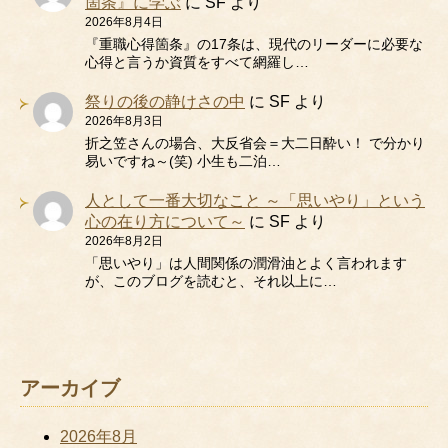
箇条』に学ぶ
に
SF
より
2026年8月4日
『重職心得箇条』の17条は、現代のリーダーに必要な
心得と言うか資質をすべて網羅し…
祭りの後の静けさの中
に
SF
より
2026年8月3日
折之笠さんの場合、大反省会＝大二日酔い！ で分かり
易いですね～(笑) 小生も二泊…
人として一番大切なこと ～「思いやり」という
心の在り方について～
に
SF
より
2026年8月2日
「思いやり」は人間関係の潤滑油とよく言われます
が、このブログを読むと、それ以上に…
アーカイブ
2026年8月