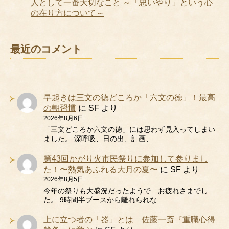
人として一番大切なこと ～「思いやり」という心
の在り方について～
最近のコメント
早起きは三文の徳どころか「六文の徳」！最高
の朝習慣
に
SF
より
2026年8月6日
「三文どころか六文の徳」には思わず見入ってしまい
ました。 深呼吸、日の出、計画、…
第43回かがり火市民祭りに参加して参りまし
た！〜熱気あふれる大月の夏〜
に
SF
より
2026年8月5日
今年の祭りも大盛況だったようで…お疲れさまでし
た。 9時間半ブースから離れられな…
上に立つ者の「器」とは 佐藤一斎『重職心得