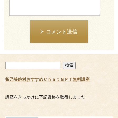
コメント送信
検
検索
索
折乃笠絶対おすすめＣｈａｔＧＰＴ無料講座
講座をきっかけに下記資格を取得しました