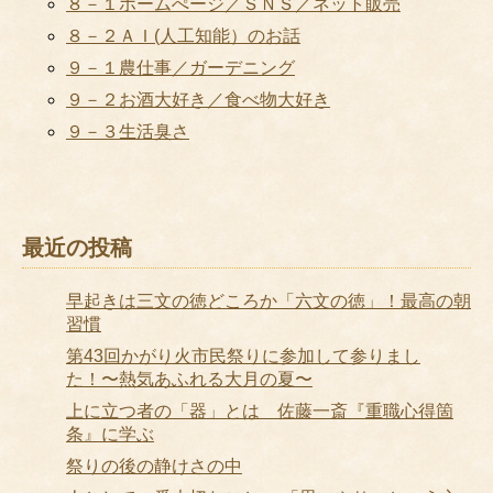
８－１ホームぺージ／ＳＮＳ／ネット販売
８－２ＡＩ(人工知能）のお話
９－１農仕事／ガーデニング
９－２お酒大好き／食べ物大好き
９－３生活臭さ
最近の投稿
早起きは三文の徳どころか「六文の徳」！最高の朝
習慣
第43回かがり火市民祭りに参加して参りまし
た！〜熱気あふれる大月の夏〜
上に立つ者の「器」とは 佐藤一斎『重職心得箇
条』に学ぶ
祭りの後の静けさの中