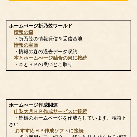
ホームぺージ折乃笠ワールド
情報の森
・折乃笠の情報発信＆受信基地
情報の宝庫
・情報の森の過去データ収納
本とホームぺージ融合の泉に接続
・本とＨＰの良いとこ取り
ホームぺージ作成関連
山梨大月ＨＰ作成サービスに接続
・皆様のホームページを作成をしています。相談下
さい
おすすめＨＰ作成ソフトに接続