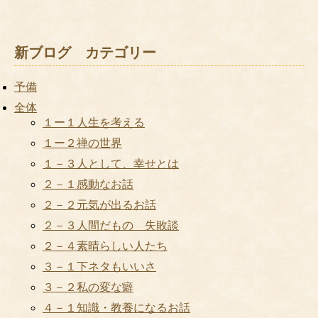
新ブログ カテゴリー
予備
全体
１ー１人生を考える
１ー２禅の世界
１－３人として、幸せとは
２－１感動なお話
２－２元気が出るお話
２－３人間だもの 失敗談
２－４素晴らしい人たち
３－１下ネタもいいさ
３－２私の変な癖
４－１知識・教養になるお話