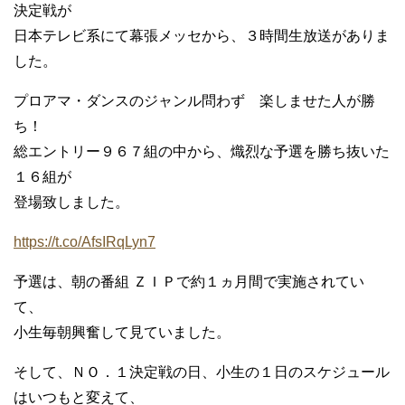
決定戦が
日本テレビ系にて幕張メッセから、３時間生放送がありま
した。
プロアマ・ダンスのジャンル問わず 楽しませた人が勝
ち！
総エントリー９６７組の中から、熾烈な予選を勝ち抜いた
１６組が
登場致しました。
https://t.co/AfsIRqLyn7
予選は、朝の番組 ＺＩＰで約１ヵ月間で実施されてい
て、
小生毎朝興奮して見ていました。
そして、ＮＯ．１決定戦の日、小生の１日のスケジュール
はいつもと変えて、