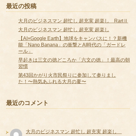
最近の投稿
大月のビジネスマン 超忙し 超充実 超楽し RartⅡ
大月のビジネスマン 超忙し 超充実 超楽し
【AI×Google Earth】地球をキャンバスに！？新機
能「Nano Banana」の衝撃とAI時代の「ガードレ
ール」
早起きは三文の徳どころか「六文の徳」！最高の朝
習慣
第43回かがり火市民祭りに参加して参りまし
た！〜熱気あふれる大月の夏〜
最近のコメント
大月のビジネスマン 超忙し 超充実 超楽し