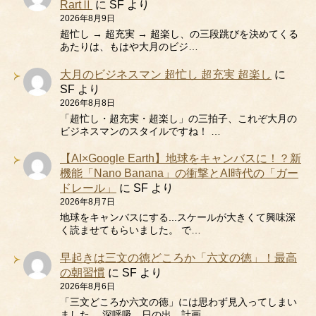
RartⅡ
に
SF
より
2026年8月9日
超忙し → 超充実 → 超楽し、の三段跳びを決めてくる
あたりは、もはや大月のビジ…
大月のビジネスマン 超忙し 超充実 超楽し
に
SF
より
2026年8月8日
「超忙し・超充実・超楽し」の三拍子、これぞ大月の
ビジネスマンのスタイルですね！ …
【AI×Google Earth】地球をキャンバスに！？新
機能「Nano Banana」の衝撃とAI時代の「ガー
ドレール」
に
SF
より
2026年8月7日
地球をキャンバスにする...スケールが大きくて興味深
く読ませてもらいました。 で…
早起きは三文の徳どころか「六文の徳」！最高
の朝習慣
に
SF
より
2026年8月6日
「三文どころか六文の徳」には思わず見入ってしまい
ました。 深呼吸、日の出、計画、…