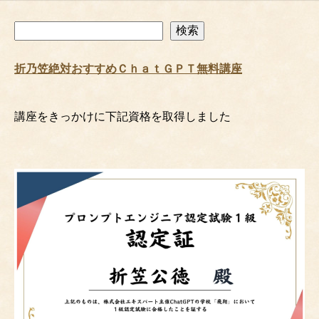
検
検索
索
折乃笠絶対おすすめＣｈａｔＧＰＴ無料講座
講座をきっかけに下記資格を取得しました