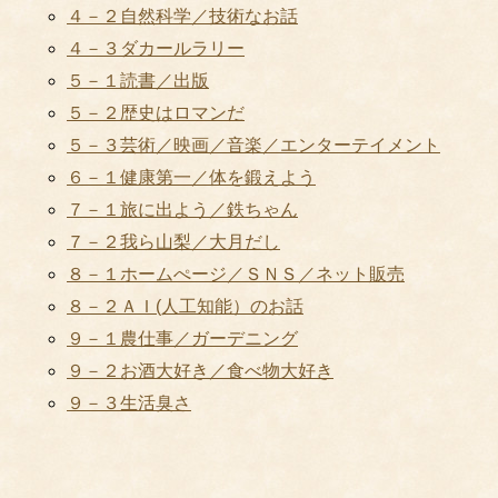
４－２自然科学／技術なお話
４－３ダカールラリー
５－１読書／出版
５－２歴史はロマンだ
５－３芸術／映画／音楽／エンターテイメント
６－１健康第一／体を鍛えよう
７－１旅に出よう／鉄ちゃん
７－２我ら山梨／大月だし
８－１ホームぺージ／ＳＮＳ／ネット販売
８－２ＡＩ(人工知能）のお話
９－１農仕事／ガーデニング
９－２お酒大好き／食べ物大好き
９－３生活臭さ