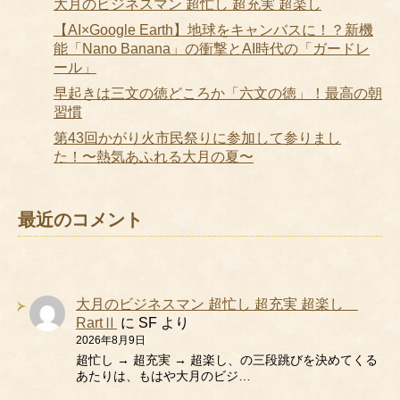
大月のビジネスマン 超忙し 超充実 超楽し
【AI×Google Earth】地球をキャンバスに！？新機
能「Nano Banana」の衝撃とAI時代の「ガードレ
ール」
早起きは三文の徳どころか「六文の徳」！最高の朝
習慣
第43回かがり火市民祭りに参加して参りまし
た！〜熱気あふれる大月の夏〜
最近のコメント
大月のビジネスマン 超忙し 超充実 超楽し
RartⅡ
に
SF
より
2026年8月9日
超忙し → 超充実 → 超楽し、の三段跳びを決めてくる
あたりは、もはや大月のビジ…