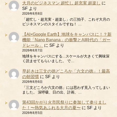
大月のビジネスマン 超忙し 超充実 超楽し
に
SF
より
2026年8月8日
「超忙し・超充実・超楽し」の三拍子、これぞ大月の
ビジネスマンのスタイルですね！ …
【AI×Google Earth】地球をキャンバスに！？新
機能「Nano Banana」の衝撃とAI時代の「ガー
ドレール」
に
SF
より
2026年8月7日
地球をキャンバスにする...スケールが大きくて興味深
く読ませてもらいました。 で…
早起きは三文の徳どころか「六文の徳」！最高
の朝習慣
に
SF
より
2026年8月6日
「三文どころか六文の徳」には思わず見入ってしまい
ました。 深呼吸、日の出、計画、…
第43回かがり火市民祭りに参加して参りまし
た！〜熱気あふれる大月の夏〜
に
SF
より
2026年8月5日