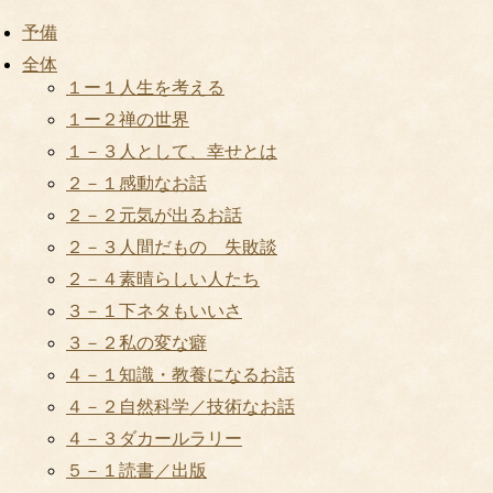
予備
全体
１ー１人生を考える
１ー２禅の世界
１－３人として、幸せとは
２－１感動なお話
２－２元気が出るお話
２－３人間だもの 失敗談
２－４素晴らしい人たち
３－１下ネタもいいさ
３－２私の変な癖
４－１知識・教養になるお話
４－２自然科学／技術なお話
４－３ダカールラリー
５－１読書／出版