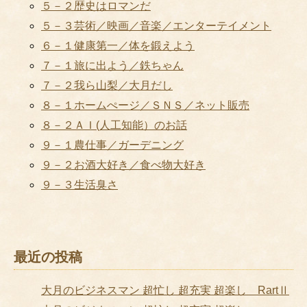
５－２歴史はロマンだ
５－３芸術／映画／音楽／エンターテイメント
６－１健康第一／体を鍛えよう
７－１旅に出よう／鉄ちゃん
７－２我ら山梨／大月だし
８－１ホームぺージ／ＳＮＳ／ネット販売
８－２ＡＩ(人工知能）のお話
９－１農仕事／ガーデニング
９－２お酒大好き／食べ物大好き
９－３生活臭さ
最近の投稿
大月のビジネスマン 超忙し 超充実 超楽し RartⅡ