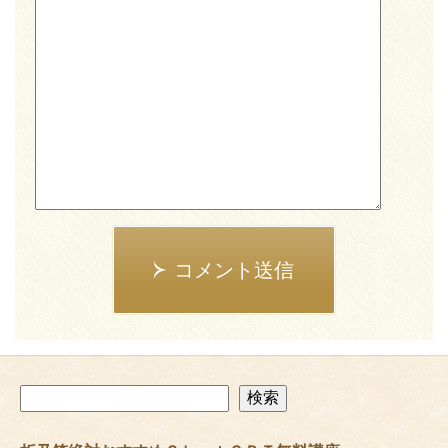
コメント送信
検
検索
索