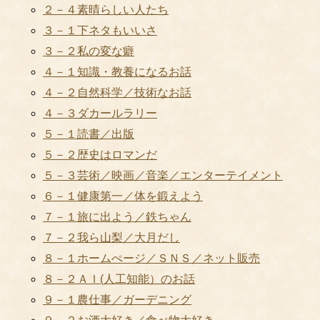
２－４素晴らしい人たち
３－１下ネタもいいさ
３－２私の変な癖
４－１知識・教養になるお話
４－２自然科学／技術なお話
４－３ダカールラリー
５－１読書／出版
５－２歴史はロマンだ
５－３芸術／映画／音楽／エンターテイメント
６－１健康第一／体を鍛えよう
７－１旅に出よう／鉄ちゃん
７－２我ら山梨／大月だし
８－１ホームぺージ／ＳＮＳ／ネット販売
８－２ＡＩ(人工知能）のお話
９－１農仕事／ガーデニング