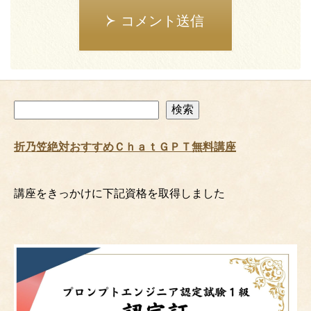
コメント送信
検
検索
索
折乃笠絶対おすすめＣｈａｔＧＰＴ無料講座
講座をきっかけに下記資格を取得しました