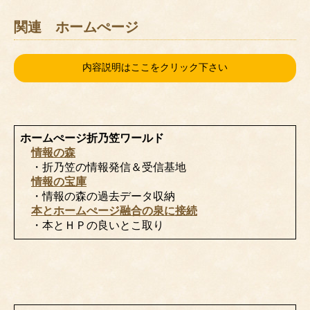
関連 ホームぺージ
内容説明はここをクリック下さい
ホームぺージ折乃笠ワールド
情報の森
・折乃笠の情報発信＆受信基地
情報の宝庫
・情報の森の過去データ収納
本とホームぺージ融合の泉に接続
・本とＨＰの良いとこ取り