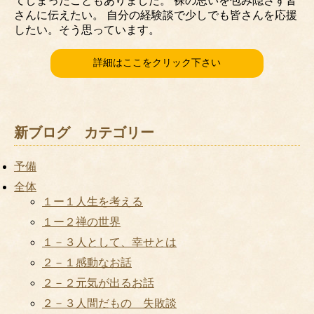
てしまったこともありました。 裸の思いを包み隠さず皆
さんに伝えたい。 自分の経験談で少しでも皆さんを応援
したい。そう思っています。
詳細はここをクリック下さい
新ブログ カテゴリー
予備
全体
１ー１人生を考える
１ー２禅の世界
１－３人として、幸せとは
２－１感動なお話
２－２元気が出るお話
２－３人間だもの 失敗談