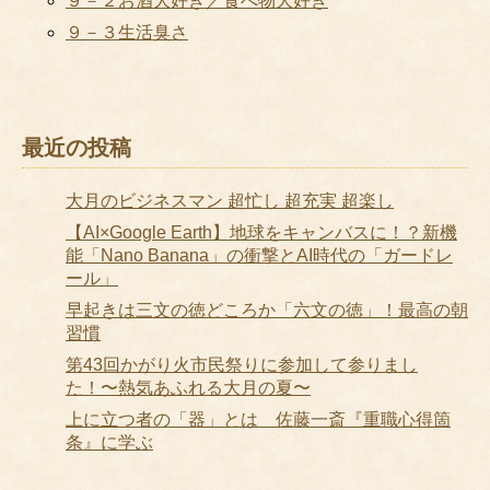
９－２お酒大好き／食べ物大好き
９－３生活臭さ
最近の投稿
大月のビジネスマン 超忙し 超充実 超楽し
【AI×Google Earth】地球をキャンバスに！？新機
能「Nano Banana」の衝撃とAI時代の「ガードレ
ール」
早起きは三文の徳どころか「六文の徳」！最高の朝
習慣
第43回かがり火市民祭りに参加して参りまし
た！〜熱気あふれる大月の夏〜
上に立つ者の「器」とは 佐藤一斎『重職心得箇
条』に学ぶ