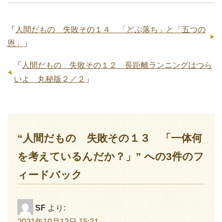
「
人間だもの 失敗その１４ 「どぶ落ち」と「五つの
恩」
」
「
人間だもの 失敗その１２ 長距離ランニングはつら
いよ 丸秘版２／２
」
“人間だもの 失敗その１３ 「一体何
を考えているんだか？」” への3件のフ
ィードバック
SF
より:
2021年10月12日 15:21