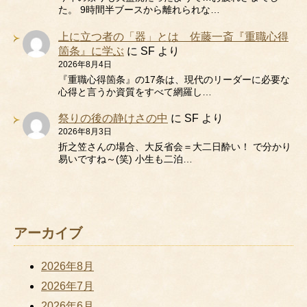
た。 9時間半ブースから離れられな…
上に立つ者の「器」とは 佐藤一斎『重職心得
箇条』に学ぶ
に
SF
より
2026年8月4日
『重職心得箇条』の17条は、現代のリーダーに必要な
心得と言うか資質をすべて網羅し…
祭りの後の静けさの中
に
SF
より
2026年8月3日
折之笠さんの場合、大反省会＝大二日酔い！ で分かり
易いですね～(笑) 小生も二泊…
アーカイブ
2026年8月
2026年7月
2026年6月