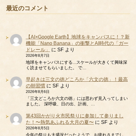
最近のコメント
【AI×Google Earth】地球をキャンバスに！？新
機能「Nano Banana」の衝撃とAI時代の「ガー
ドレール」
に
SF
より
2026年8月7日
地球をキャンバスにする...スケールが大きくて興味深
く読ませてもらいました。 で…
早起きは三文の徳どころか「六文の徳」！最高
の朝習慣
に
SF
より
2026年8月6日
「三文どころか六文の徳」には思わず見入ってしまい
ました。 深呼吸、日の出、計画、…
第43回かがり火市民祭りに参加して参りまし
た！〜熱気あふれる大月の夏〜
に
SF
より
2026年8月5日
今年の祭りも大盛況だったようで…お疲れさまでし