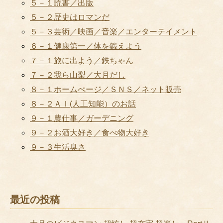
５－１読書／出版
５－２歴史はロマンだ
５－３芸術／映画／音楽／エンターテイメント
６－１健康第一／体を鍛えよう
７－１旅に出よう／鉄ちゃん
７－２我ら山梨／大月だし
８－１ホームぺージ／ＳＮＳ／ネット販売
８－２ＡＩ(人工知能）のお話
９－１農仕事／ガーデニング
９－２お酒大好き／食べ物大好き
９－３生活臭さ
最近の投稿