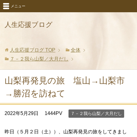
メニュー
人生応援ブログ
人生応援ブログ
TOP
全体
７－２我ら山梨／大月だし
山梨再発見の旅 塩山→山梨市
→勝沼を訪ねて
2022年5月29日
1444PV
７－２我ら山梨／大月だし
昨日（５月２日（土））、山梨再発見の旅をしてきまし