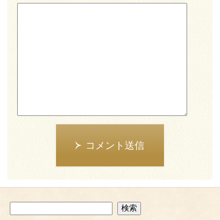
コメント送信
検
検索
索