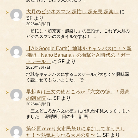
大月のビジネスマン 超忙し 超充実 超楽し
に
SF
より
2026年8月8日
「超忙し・超充実・超楽し」の三拍子、これぞ大月の
ビジネスマンのスタイルですね！ …
【AI×Google Earth】地球をキャンバスに！？新
機能「Nano Banana」の衝撃とAI時代の「ガー
ドレール」
に
SF
より
2026年8月7日
地球をキャンバスにする...スケールが大きくて興味深
く読ませてもらいました。 で…
早起きは三文の徳どころか「六文の徳」！最高
の朝習慣
に
SF
より
2026年8月6日
「三文どころか六文の徳」には思わず見入ってしまい
ました。 深呼吸、日の出、計画、…
第43回かがり火市民祭りに参加して参りまし
た！〜熱気あふれる大月の夏〜
に
SF
より