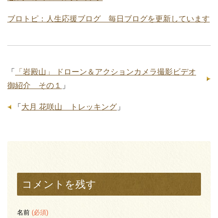
ブロトピ：人生応援ブログ 毎日ブログを更新しています
「
「岩殿山」 ドローン＆アクションカメラ撮影ビデオ
御紹介 その１
」
「
大月 花咲山 トレッキング
」
コメントを残す
名前
(必須)