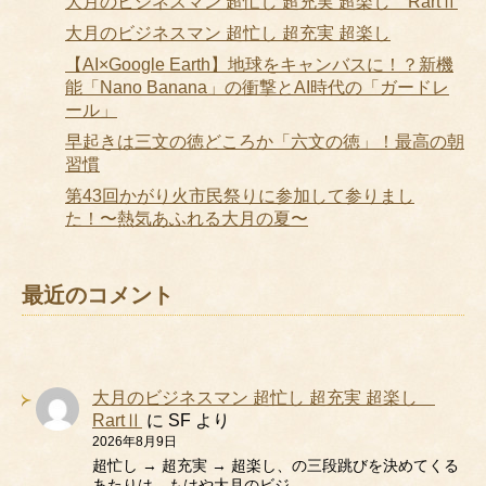
大月のビジネスマン 超忙し 超充実 超楽し RartⅡ
大月のビジネスマン 超忙し 超充実 超楽し
【AI×Google Earth】地球をキャンバスに！？新機
能「Nano Banana」の衝撃とAI時代の「ガードレ
ール」
早起きは三文の徳どころか「六文の徳」！最高の朝
習慣
第43回かがり火市民祭りに参加して参りまし
た！〜熱気あふれる大月の夏〜
最近のコメント
大月のビジネスマン 超忙し 超充実 超楽し
RartⅡ
に
SF
より
2026年8月9日
超忙し → 超充実 → 超楽し、の三段跳びを決めてくる
あたりは、もはや大月のビジ…