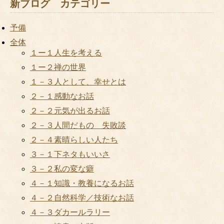
新ブログ カテゴリー
予備
全体
１ー１人生を考える
１ー２禅の世界
１－３人として、幸せとは
２－１感動なお話
２－２元気が出るお話
２－３人間だもの 失敗談
２－４素晴らしい人たち
３－１下ネタもいいさ
３－２私の変な癖
４－１知識・教養になるお話
４－２自然科学／技術なお話
４－３ダカールラリー