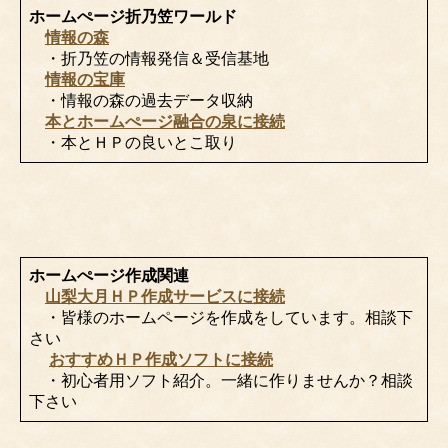
ホームぺージ折乃笠ワールド
情報の森
・折乃笠の情報発信＆受信基地
情報の宝庫
・情報の森の過去データ収納
本とホームぺージ融合の泉に接続
・本とＨＰの良いとこ取り
ホームぺージ作成関連
山梨大月ＨＰ作成サービスに接続
・皆様のホームページを作成をしています。相談下
さい
おすすめＨＰ作成ソフトに接続
・初心者用ソフト紹介。一緒に作りませんか？相談
下さい