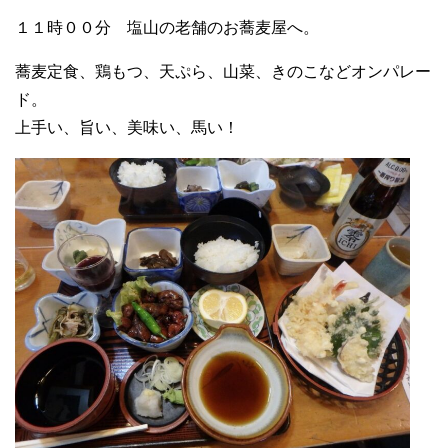
１１時００分 塩山の老舗のお蕎麦屋へ。
蕎麦定食、鶏もつ、天ぷら、山菜、きのこなどオンパレー
ド。
上手い、旨い、美味い、馬い！