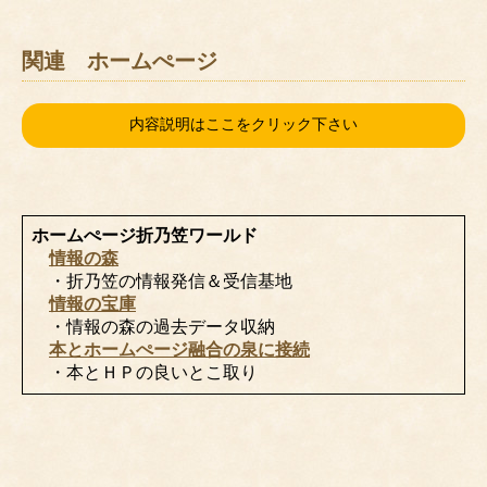
関連 ホームぺージ
内容説明はここをクリック下さい
ホームぺージ折乃笠ワールド
情報の森
・折乃笠の情報発信＆受信基地
情報の宝庫
・情報の森の過去データ収納
本とホームぺージ融合の泉に接続
・本とＨＰの良いとこ取り