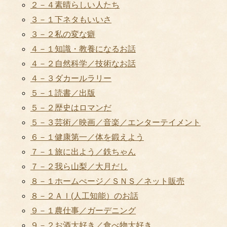
２－４素晴らしい人たち
３－１下ネタもいいさ
３－２私の変な癖
４－１知識・教養になるお話
４－２自然科学／技術なお話
４－３ダカールラリー
５－１読書／出版
５－２歴史はロマンだ
５－３芸術／映画／音楽／エンターテイメント
６－１健康第一／体を鍛えよう
７－１旅に出よう／鉄ちゃん
７－２我ら山梨／大月だし
８－１ホームぺージ／ＳＮＳ／ネット販売
８－２ＡＩ(人工知能）のお話
９－１農仕事／ガーデニング
９－２お酒大好き／食べ物大好き