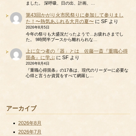
ました。 深呼吸、日の出、計画、…
第43回かがり火市民祭りに参加して参りまし
た！〜熱気あふれる大月の夏〜
に
SF
より
2026年8月5日
今年の祭りも大盛況だったようで…お疲れさまでし
た。 9時間半ブースから離れられな…
上に立つ者の「器」とは 佐藤一斎『重職心得
箇条』に学ぶ
に
SF
より
2026年8月4日
『重職心得箇条』の17条は、現代のリーダーに必要な
心得と言うか資質をすべて網羅し…
アーカイブ
2026年8月
2026年7月