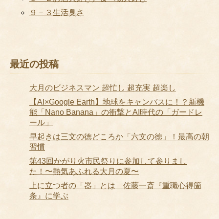
９－３生活臭さ
最近の投稿
大月のビジネスマン 超忙し 超充実 超楽し
【AI×Google Earth】地球をキャンバスに！？新機
能「Nano Banana」の衝撃とAI時代の「ガードレ
ール」
早起きは三文の徳どころか「六文の徳」！最高の朝
習慣
第43回かがり火市民祭りに参加して参りまし
た！〜熱気あふれる大月の夏〜
上に立つ者の「器」とは 佐藤一斎『重職心得箇
条』に学ぶ