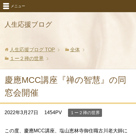
メニュー
人生応援ブログ
人生応援ブログ
TOP
全体
１ー２禅の世界
慶應MCC講座『禅の智慧』の同
窓会開催
2022年3月27日
1454PV
１ー２禅の世界
この度、慶應MCC講座、塩山恵林寺御住職古川老大師に