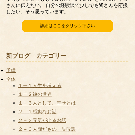
さんに伝えたい。 自分の経験談で少しでも皆さんを応援
したい。そう思っています。
詳細はここをクリック下さい
新ブログ カテゴリー
予備
全体
１ー１人生を考える
１ー２禅の世界
１－３人として、幸せとは
２－１感動なお話
２－２元気が出るお話
２－３人間だもの 失敗談