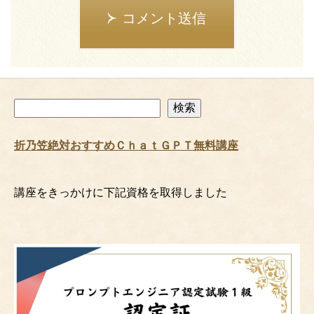
コメント送信
検
検索
索
折乃笠絶対おすすめＣｈａｔＧＰＴ無料講座
講座をきっかけに下記資格を取得しました