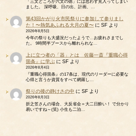
「三文どころか六文の徳」には思わず見入ってしまい
ました。 深呼吸、日の出、計画、…
第43回かがり火市民祭りに参加して参りまし
た！〜熱気あふれる大月の夏〜
に
SF
より
2026年8月5日
今年の祭りも大盛況だったようで…お疲れさまでし
た。 9時間半ブースから離れられな…
上に立つ者の「器」とは 佐藤一斎『重職心得
箇条』に学ぶ
に
SF
より
2026年8月4日
『重職心得箇条』の17条は、現代のリーダーに必要な
心得と言うか資質をすべて網羅し…
祭りの後の静けさの中
に
SF
より
2026年8月3日
折之笠さんの場合、大反省会＝大二日酔い！ で分かり
易いですね～(笑) 小生も二泊…