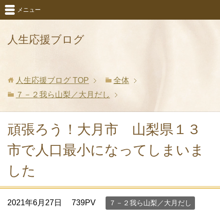
メニュー
人生応援ブログ
人生応援ブログ
TOP
全体
７－２我ら山梨／大月だし
頑張ろう！大月市 山梨県１３
市で人口最小になってしまいま
した
2021年6月27日
739PV
７－２我ら山梨／大月だし