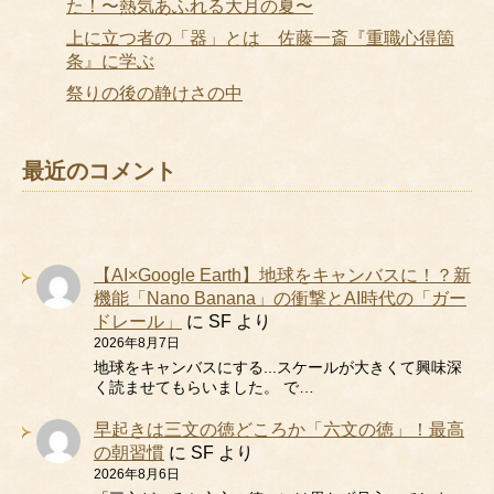
た！〜熱気あふれる大月の夏〜
上に立つ者の「器」とは 佐藤一斎『重職心得箇
条』に学ぶ
祭りの後の静けさの中
最近のコメント
【AI×Google Earth】地球をキャンバスに！？新
機能「Nano Banana」の衝撃とAI時代の「ガー
ドレール」
に
SF
より
2026年8月7日
地球をキャンバスにする...スケールが大きくて興味深
く読ませてもらいました。 で…
早起きは三文の徳どころか「六文の徳」！最高
の朝習慣
に
SF
より
2026年8月6日