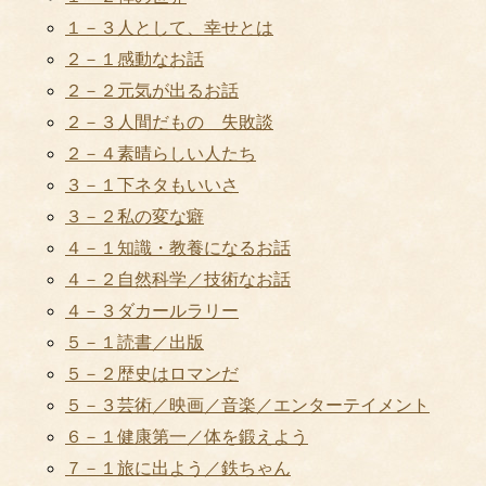
１－３人として、幸せとは
２－１感動なお話
２－２元気が出るお話
２－３人間だもの 失敗談
２－４素晴らしい人たち
３－１下ネタもいいさ
３－２私の変な癖
４－１知識・教養になるお話
４－２自然科学／技術なお話
４－３ダカールラリー
５－１読書／出版
５－２歴史はロマンだ
５－３芸術／映画／音楽／エンターテイメント
６－１健康第一／体を鍛えよう
７－１旅に出よう／鉄ちゃん