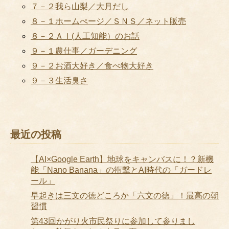
７－２我ら山梨／大月だし
８－１ホームぺージ／ＳＮＳ／ネット販売
８－２ＡＩ(人工知能）のお話
９－１農仕事／ガーデニング
９－２お酒大好き／食べ物大好き
９－３生活臭さ
最近の投稿
【AI×Google Earth】地球をキャンバスに！？新機
能「Nano Banana」の衝撃とAI時代の「ガードレ
ール」
早起きは三文の徳どころか「六文の徳」！最高の朝
習慣
第43回かがり火市民祭りに参加して参りまし