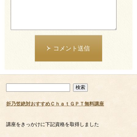
コメント送信
検
検索
索
折乃笠絶対おすすめＣｈａｔＧＰＴ無料講座
講座をきっかけに下記資格を取得しました