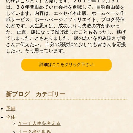
のかさこうとく）と発します。２０１９年１２月３１
日、３８年間勤めていた会社を退職して、自称自由業を
しています。内容は、エッセイ本出版、ホームぺージ作
成サービス、ホームぺージアフィリエイト、ブログ発信
などです。人生思えば、成功よりも失敗の方が多かっ
た。 正直、嫌になって投げ出したこともあったし、逃げ
てしまったこともありました。 裸の思いを包み隠さず皆
さんに伝えたい。 自分の経験談で少しでも皆さんを応援
したい。そう思っています。
詳細はここをクリック下さい
新ブログ カテゴリー
予備
全体
１ー１人生を考える
１ー２禅の世界