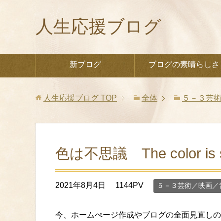
人生応援ブログ
新ブログ
ブログの素晴らしさ
人生応援ブログ
TOP
全体
５－３芸
色は不思議 The color is s
2021年8月4日
1144PV
５－３芸術／映画／
今、ホームぺージ作成やブログの全面見直しの