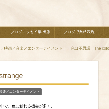
ブログエッセイ集 出版
ブログで自己表現
術／映画／音楽／エンターテイメント
色は不思議 The color i
trange
音楽／エンターテイメント
中で、色に触れる機会が多く、