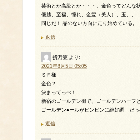
芸術とか高級とか・・・、金色ってどんな
優越、至福、憧れ、金髪（美人）、玉、、
同じだ！ 品のない方向に走り始めている。
返信
折乃笠
より:
2021年8月5日 05:05
ＳＦ様
金色？
決まってっぺ！
新宿のゴールデン街で、ゴールデンハーフ
ゴールデン●ールがビンビンに絶好調 だっ
返信