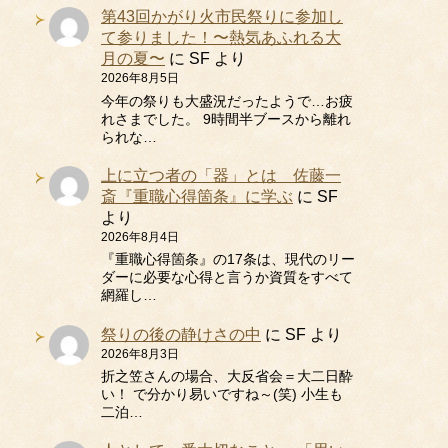
第43回かがり火市民祭りに参加し
て参りました！〜熱気あふれる大
月の夏〜
に
SF
より
2026年8月5日
今年の祭りも大盛況だったようで…お疲
れさまでした。 9時間半ブースから離れ
られな…
上に立つ者の「器」とは 佐藤一
斎『重職心得箇条』に学ぶ
に
SF
より
2026年8月4日
『重職心得箇条』の17条は、現代のリー
ダーに必要な心得と言うか資質をすべて
網羅し…
祭りの後の静けさの中
に
SF
より
2026年8月3日
折之笠さんの場合、大反省会＝大二日酔
い！ で分かり易いですね～(笑) 小生も
二泊…