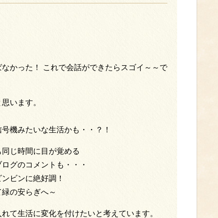
なかった！ これで会話ができたらスゴイ～～で
と思います。
信号機みたいな生活かも・・？！
も同じ時間に目が覚める
ブログのコメントも・・・
ビンビンに絶好調！
て緑の安らぎへ～
入れて生活に変化を付けたいと考えています。