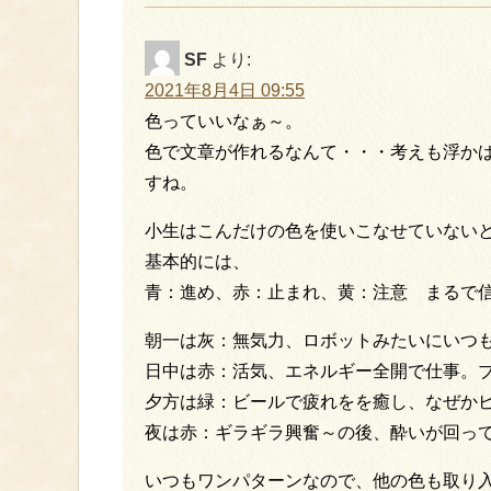
SF
より:
2021年8月4日 09:55
色っていいなぁ～。
色で文章が作れるなんて・・・考えも浮かば
すね。
小生はこんだけの色を使いこなせていない
基本的には、
青：進め、赤：止まれ、黄：注意 まるで
朝一は灰：無気力、ロボットみたいにいつ
日中は赤：活気、エネルギー全開で仕事。
夕方は緑：ビールで疲れをを癒し、なぜか
夜は赤：ギラギラ興奮～の後、酔いが回っ
いつもワンパターンなので、他の色も取り