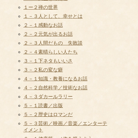
１ー２禅の世界
１－３人として、幸せとは
２－１感動なお話
２－２元気が出るお話
２－３人間だもの 失敗談
２－４素晴らしい人たち
３－１下ネタもいいさ
３－２私の変な癖
４－１知識・教養になるお話
４－２自然科学／技術なお話
４－３ダカールラリー
５－１読書／出版
５－２歴史はロマンだ
５－３芸術／映画／音楽／エンターテ
イメント