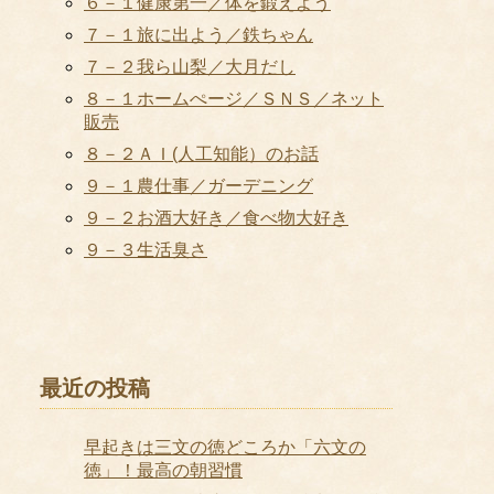
６－１健康第一／体を鍛えよう
７－１旅に出よう／鉄ちゃん
７－２我ら山梨／大月だし
８－１ホームぺージ／ＳＮＳ／ネット
販売
８－２ＡＩ(人工知能）のお話
９－１農仕事／ガーデニング
９－２お酒大好き／食べ物大好き
９－３生活臭さ
最近の投稿
早起きは三文の徳どころか「六文の
徳」！最高の朝習慣