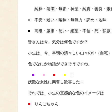
■
純粋・清潔・無垢・神聖・純真・善良・素
■
不安・迷い・曖昧・無気力・諦め・地味
■
高級・厳粛・硬い・絶望・不信・死・静寂
皆さんは今、気分は何色ですか？
小生は、今、早朝の清々しい山々の中（自宅
色でなにか物語ができそうですね。
■
■
■
■
！
妖艶な女性に興奮し歓喜した！
それでは、小生の直感的な色のイメージは
■
りんごちゃん