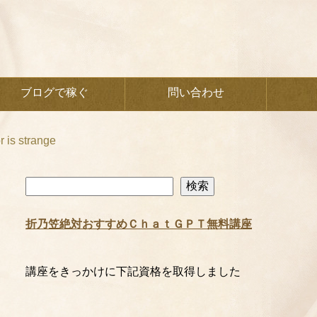
ブログで稼ぐ
問い合わせ
s strange
検
検索
索
折乃笠絶対おすすめＣｈａｔＧＰＴ無料講座
講座をきっかけに下記資格を取得しました