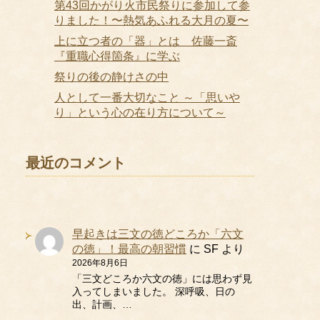
第43回かがり火市民祭りに参加して参
りました！〜熱気あふれる大月の夏〜
上に立つ者の「器」とは 佐藤一斎
『重職心得箇条』に学ぶ
祭りの後の静けさの中
人として一番大切なこと ～「思いや
り」という心の在り方について～
最近のコメント
早起きは三文の徳どころか「六文
の徳」！最高の朝習慣
に
SF
より
2026年8月6日
「三文どころか六文の徳」には思わず見
入ってしまいました。 深呼吸、日の
出、計画、…