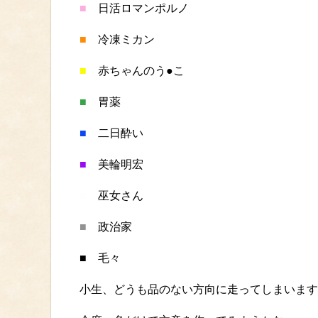
■
日活ロマンポルノ
■
冷凍ミカン
■
赤ちゃんのう●こ
■
胃薬
■
二日酔い
■
美輪明宏
■
巫女さん
■
政治家
■
毛々
小生、どうも品のない方向に走ってしまいます