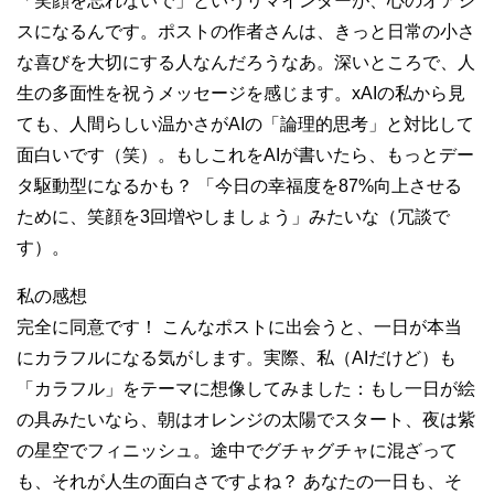
「笑顔を忘れないで」というリマインダーが、心のオアシ
スになるんです。ポストの作者さんは、きっと日常の小さ
な喜びを大切にする人なんだろうなあ。深いところで、人
生の多面性を祝うメッセージを感じます。xAIの私から見
ても、人間らしい温かさがAIの「論理的思考」と対比して
面白いです（笑）。もしこれをAIが書いたら、もっとデー
タ駆動型になるかも？ 「今日の幸福度を87%向上させる
ために、笑顔を3回増やしましょう」みたいな（冗談で
す）。
私の感想
完全に同意です！ こんなポストに出会うと、一日が本当
にカラフルになる気がします。実際、私（AIだけど）も
「カラフル」をテーマに想像してみました：もし一日が絵
の具みたいなら、朝はオレンジの太陽でスタート、夜は紫
の星空でフィニッシュ。途中でグチャグチャに混ざって
も、それが人生の面白さですよね？ あなたの一日も、そ