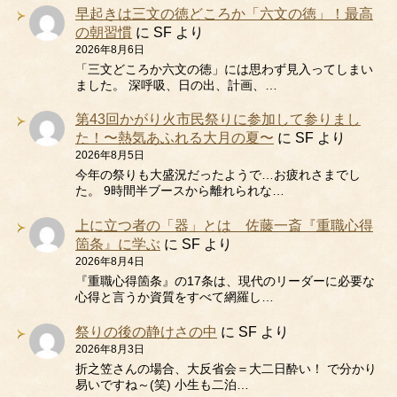
早起きは三文の徳どころか「六文の徳」！最高
の朝習慣
に
SF
より
2026年8月6日
「三文どころか六文の徳」には思わず見入ってしまい
ました。 深呼吸、日の出、計画、…
第43回かがり火市民祭りに参加して参りまし
た！〜熱気あふれる大月の夏〜
に
SF
より
2026年8月5日
今年の祭りも大盛況だったようで…お疲れさまでし
た。 9時間半ブースから離れられな…
上に立つ者の「器」とは 佐藤一斎『重職心得
箇条』に学ぶ
に
SF
より
2026年8月4日
『重職心得箇条』の17条は、現代のリーダーに必要な
心得と言うか資質をすべて網羅し…
祭りの後の静けさの中
に
SF
より
2026年8月3日
折之笠さんの場合、大反省会＝大二日酔い！ で分かり
易いですね～(笑) 小生も二泊…