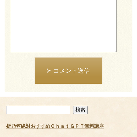
コメント送信
検
検索
索
折乃笠絶対おすすめＣｈａｔＧＰＴ無料講座