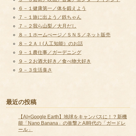
６－１健康第一／体を鍛えよう
７－１旅に出よう／鉄ちゃん
７－２我ら山梨／大月だし
８－１ホームぺージ／ＳＮＳ／ネット販売
８－２ＡＩ(人工知能）のお話
９－１農仕事／ガーデニング
９－２お酒大好き／食べ物大好き
９－３生活臭さ
最近の投稿
【AI×Google Earth】地球をキャンバスに！？新機
能「Nano Banana」の衝撃とAI時代の「ガードレ
ール」