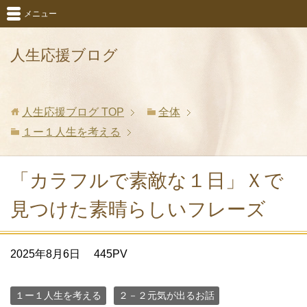
メニュー
人生応援ブログ
人生応援ブログ
TOP
全体
１ー１人生を考える
「カラフルで素敵な１日」Ｘで
見つけた素晴らしいフレーズ
2025年8月6日
445PV
１ー１人生を考える
２－２元気が出るお話