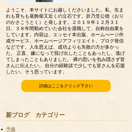
ようこそ、本サイトにお越しくださいました。私、生ま
れも育ちも葛飾柴又近くの立石です。折乃笠公徳（おり
のかさこうとく）と発します。２０１９年１２月３１
日、３８年間勤めていた会社を退職して、自称自由業を
しています。内容は、エッセイ本出版、ホームぺージ作
成サービス、ホームぺージアフィリエイト、ブログ発信
などです。人生思えば、成功よりも失敗の方が多かっ
た。 正直、嫌になって投げ出したこともあったし、逃げ
てしまったこともありました。 裸の思いを包み隠さず皆
さんに伝えたい。 自分の経験談で少しでも皆さんを応援
したい。そう思っています。
詳細はここをクリック下さい
新ブログ カテゴリー
予備