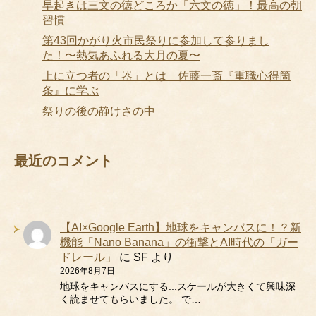
早起きは三文の徳どころか「六文の徳」！最高の朝
習慣
第43回かがり火市民祭りに参加して参りまし
た！〜熱気あふれる大月の夏〜
上に立つ者の「器」とは 佐藤一斎『重職心得箇
条』に学ぶ
祭りの後の静けさの中
最近のコメント
【AI×Google Earth】地球をキャンバスに！？新
機能「Nano Banana」の衝撃とAI時代の「ガー
ドレール」
に
SF
より
2026年8月7日
地球をキャンバスにする...スケールが大きくて興味深
く読ませてもらいました。 で…