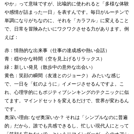
やか」って意味ですが、比喩的に使われると「多様な体験
や感情が詰まった一日」を表すんです。毎日がルーチンで
単調になりがちなのに、それを「カラフル」に変えること
で、日常を冒険みたいにワクワクさせる力があります。例
えば：
赤：情熱的な出来事（仕事の達成感や熱い会話）
青：穏やかな時間（空を見上げるリラックス）
緑：新しい発見（散歩中の意外な出会い）
黄色：笑顔の瞬間（友達とのジョーク） みたいな感じ
で、一日を「虹のように」イメージさせるんですよ。こ
れ、心理学的にもポジティブシンキングのテクニックに似
てます。マインドセットを変えるだけで、世界が変わるん
です。
奥深い理由: なぜ奥深いか？ それは「シンプルなのに普遍
的」だから。誰でも共感できるし、忙しい現代人にとって