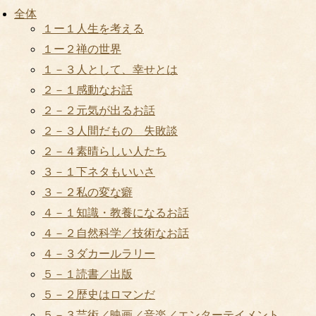
全体
１ー１人生を考える
１ー２禅の世界
１－３人として、幸せとは
２－１感動なお話
２－２元気が出るお話
２－３人間だもの 失敗談
２－４素晴らしい人たち
３－１下ネタもいいさ
３－２私の変な癖
４－１知識・教養になるお話
４－２自然科学／技術なお話
４－３ダカールラリー
５－１読書／出版
５－２歴史はロマンだ
５－３芸術／映画／音楽／エンターテイメント