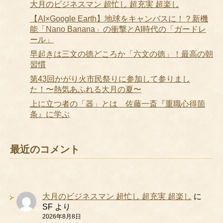
大月のビジネスマン 超忙し 超充実 超楽し
【AI×Google Earth】地球をキャンバスに！？新機
能「Nano Banana」の衝撃とAI時代の「ガードレ
ール」
早起きは三文の徳どころか「六文の徳」！最高の朝
習慣
第43回かがり火市民祭りに参加して参りまし
た！〜熱気あふれる大月の夏〜
上に立つ者の「器」とは 佐藤一斎『重職心得箇
条』に学ぶ
最近のコメント
大月のビジネスマン 超忙し 超充実 超楽し
に
SF
より
2026年8月8日