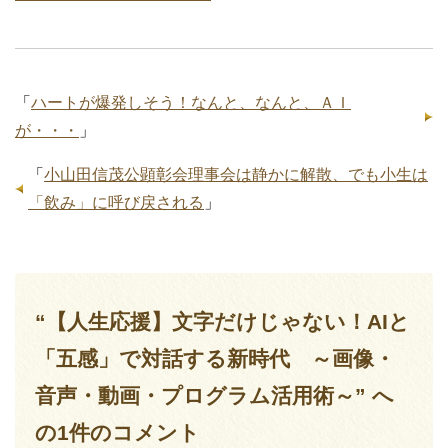
「
ハートが爆発しそう！なんと、なんと、ＡＩ
が・・・
」
「
小山田信茂公顕彰会理事会は静かに解散、でも小生は
「飲み」に呼び戻される
」
“【人生応援】文字だけじゃない！AIと
「五感」で対話する新時代 ～画像・
音声・動画・プログラム活用術～” へ
の1件のコメント