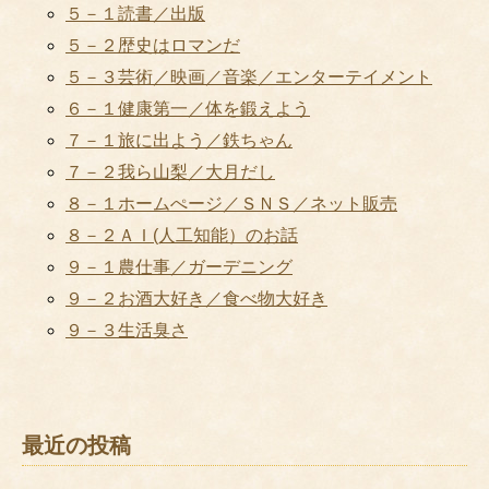
５－１読書／出版
５－２歴史はロマンだ
５－３芸術／映画／音楽／エンターテイメント
６－１健康第一／体を鍛えよう
７－１旅に出よう／鉄ちゃん
７－２我ら山梨／大月だし
８－１ホームぺージ／ＳＮＳ／ネット販売
８－２ＡＩ(人工知能）のお話
９－１農仕事／ガーデニング
９－２お酒大好き／食べ物大好き
９－３生活臭さ
最近の投稿