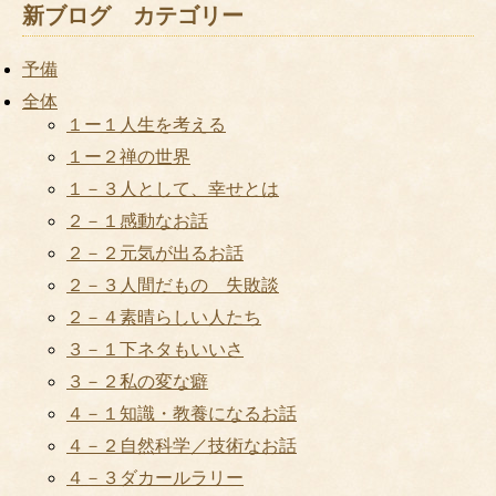
新ブログ カテゴリー
予備
全体
１ー１人生を考える
１ー２禅の世界
１－３人として、幸せとは
２－１感動なお話
２－２元気が出るお話
２－３人間だもの 失敗談
２－４素晴らしい人たち
３－１下ネタもいいさ
３－２私の変な癖
４－１知識・教養になるお話
４－２自然科学／技術なお話
４－３ダカールラリー