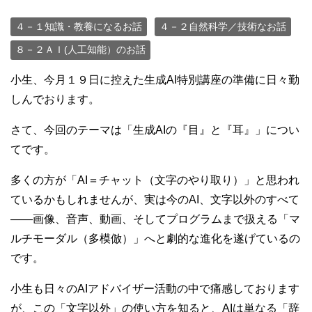
４－１知識・教養になるお話
４－２自然科学／技術なお話
８－２ＡＩ(人工知能）のお話
小生、今月１９日に控えた生成AI特別講座の準備に日々勤
しんでおります。
さて、今回のテーマは「生成AIの『目』と『耳』」につい
てです。
多くの方が「AI＝チャット（文字のやり取り）」と思われ
ているかもしれませんが、実は今のAI、文字以外のすべて
――画像、音声、動画、そしてプログラムまで扱える「マ
ルチモーダル（多模倣）」へと劇的な進化を遂げているの
です。
小生も日々のAIアドバイザー活動の中で痛感しております
が、この「文字以外」の使い方を知ると、AIは単なる「辞