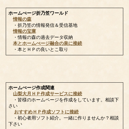
ホームぺージ折乃笠ワールド
情報の森
・折乃笠の情報発信＆受信基地
情報の宝庫
・情報の森の過去データ収納
本とホームぺージ融合の泉に接続
・本とＨＰの良いとこ取り
ホームぺージ作成関連
山梨大月ＨＰ作成サービスに接続
・皆様のホームページを作成をしています。相談下
さい
おすすめＨＰ作成ソフトに接続
・初心者用ソフト紹介。一緒に作りませんか？相談
下さい