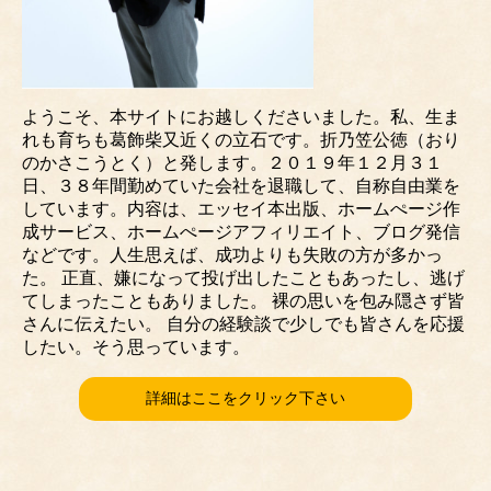
ようこそ、本サイトにお越しくださいました。私、生ま
れも育ちも葛飾柴又近くの立石です。折乃笠公徳（おり
のかさこうとく）と発します。２０１９年１２月３１
日、３８年間勤めていた会社を退職して、自称自由業を
しています。内容は、エッセイ本出版、ホームぺージ作
成サービス、ホームぺージアフィリエイト、ブログ発信
などです。人生思えば、成功よりも失敗の方が多かっ
た。 正直、嫌になって投げ出したこともあったし、逃げ
てしまったこともありました。 裸の思いを包み隠さず皆
さんに伝えたい。 自分の経験談で少しでも皆さんを応援
したい。そう思っています。
詳細はここをクリック下さい