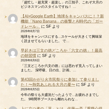
「超忙し・超充実・超楽し」の三拍子、これぞ大月の
ビジネスマンのスタイルですね！ …
【AI×Google Earth】地球をキャンバスに！？新
機能「Nano Banana」の衝撃とAI時代の「ガー
ドレール」
に
SF
より
2026年8月7日
地球をキャンバスにする...スケールが大きくて興味深
く読ませてもらいました。 で…
早起きは三文の徳どころか「六文の徳」！最高
の朝習慣
に
SF
より
2026年8月6日
「三文どころか六文の徳」には思わず見入ってしまい
ました。 深呼吸、日の出、計画、…
第43回かがり火市民祭りに参加して参りまし
た！〜熱気あふれる大月の夏〜
に
SF
より
2026年8月5日
今年の祭りも大盛況だったようで…お疲れさまでし
た。 9時間半ブースから離れられな…
上に立つ者の「器」とは 佐藤一斎『重職心得