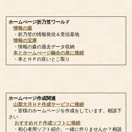
ホームぺージ折乃笠ワールド
情報の森
・折乃笠の情報発信＆受信基地
情報の宝庫
・情報の森の過去データ収納
本とホームぺージ融合の泉に接続
・本とＨＰの良いとこ取り
ホームぺージ作成関連
山梨大月ＨＰ作成サービスに接続
・皆様のホームページを作成をしています。相談下
さい
おすすめＨＰ作成ソフトに接続
・初心者用ソフト紹介。一緒に作りませんか？相談