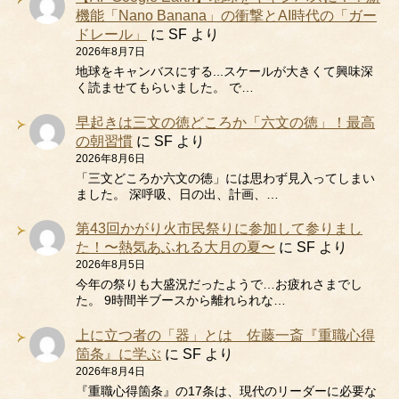
機能「Nano Banana」の衝撃とAI時代の「ガー
ドレール」
に
SF
より
2026年8月7日
地球をキャンバスにする...スケールが大きくて興味深
く読ませてもらいました。 で…
早起きは三文の徳どころか「六文の徳」！最高
の朝習慣
に
SF
より
2026年8月6日
「三文どころか六文の徳」には思わず見入ってしまい
ました。 深呼吸、日の出、計画、…
第43回かがり火市民祭りに参加して参りまし
た！〜熱気あふれる大月の夏〜
に
SF
より
2026年8月5日
今年の祭りも大盛況だったようで…お疲れさまでし
た。 9時間半ブースから離れられな…
上に立つ者の「器」とは 佐藤一斎『重職心得
箇条』に学ぶ
に
SF
より
2026年8月4日
『重職心得箇条』の17条は、現代のリーダーに必要な