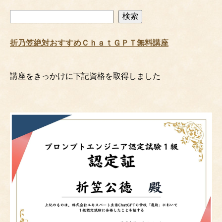
検
検索
索
折乃笠絶対おすすめＣｈａｔＧＰＴ無料講座
講座をきっかけに下記資格を取得しました