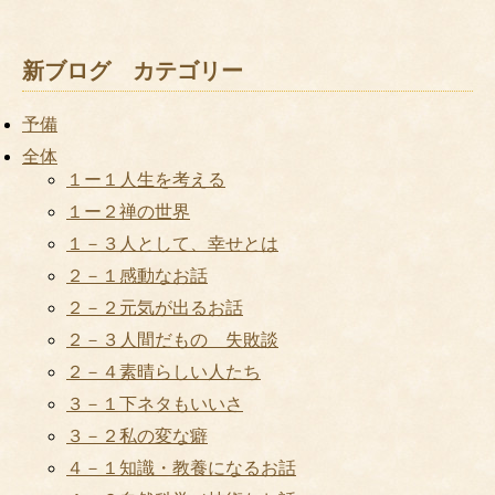
新ブログ カテゴリー
予備
全体
１ー１人生を考える
１ー２禅の世界
１－３人として、幸せとは
２－１感動なお話
２－２元気が出るお話
２－３人間だもの 失敗談
２－４素晴らしい人たち
３－１下ネタもいいさ
３－２私の変な癖
４－１知識・教養になるお話