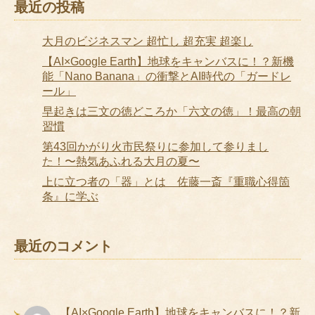
最近の投稿
大月のビジネスマン 超忙し 超充実 超楽し
【AI×Google Earth】地球をキャンバスに！？新機
能「Nano Banana」の衝撃とAI時代の「ガードレ
ール」
早起きは三文の徳どころか「六文の徳」！最高の朝
習慣
第43回かがり火市民祭りに参加して参りまし
た！〜熱気あふれる大月の夏〜
上に立つ者の「器」とは 佐藤一斎『重職心得箇
条』に学ぶ
最近のコメント
【AI×Google Earth】地球をキャンバスに！？新