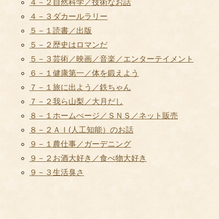
４－２自然科学／技術なお話
４－３ダカールラリー
５－１読書／出版
５－２歴史はロマンだ
５－３芸術／映画／音楽／エンターテイメント
６－１健康第一／体を鍛えよう
７－１旅に出よう／鉄ちゃん
７－２我ら山梨／大月だし
８－１ホームぺージ／ＳＮＳ／ネット販売
８－２ＡＩ(人工知能）のお話
９－１農仕事／ガーデニング
９－２お酒大好き／食べ物大好き
９－３生活臭さ