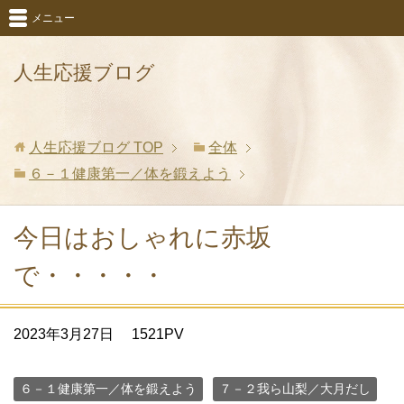
メニュー
人生応援ブログ
人生応援ブログ
TOP
全体
６－１健康第一／体を鍛えよう
今日はおしゃれに赤坂
で・・・・・
2023年3月27日
1521PV
６－１健康第一／体を鍛えよう
７－２我ら山梨／大月だし