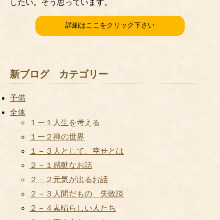
したい。そう思っています。
詳細はここをクリック下さい
新ブログ カテゴリー
予備
全体
１ー１人生を考える
１ー２禅の世界
１－３人として、幸せとは
２－１感動なお話
２－２元気が出るお話
２－３人間だもの 失敗談
２－４素晴らしい人たち