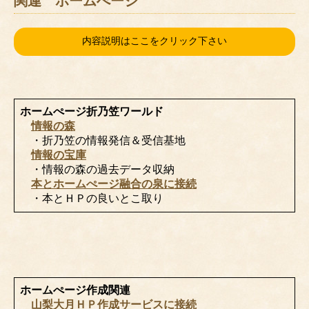
関連 ホームぺージ
内容説明はここをクリック下さい
ホームぺージ折乃笠ワールド
情報の森
・折乃笠の情報発信＆受信基地
情報の宝庫
・情報の森の過去データ収納
本とホームぺージ融合の泉に接続
・本とＨＰの良いとこ取り
ホームぺージ作成関連
山梨大月ＨＰ作成サービスに接続