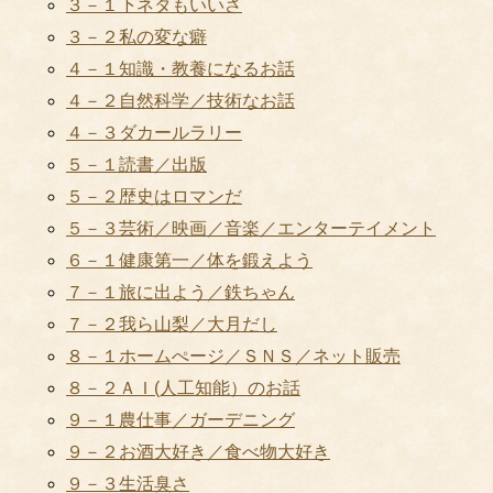
３－１下ネタもいいさ
３－２私の変な癖
４－１知識・教養になるお話
４－２自然科学／技術なお話
４－３ダカールラリー
５－１読書／出版
５－２歴史はロマンだ
５－３芸術／映画／音楽／エンターテイメント
６－１健康第一／体を鍛えよう
７－１旅に出よう／鉄ちゃん
７－２我ら山梨／大月だし
８－１ホームぺージ／ＳＮＳ／ネット販売
８－２ＡＩ(人工知能）のお話
９－１農仕事／ガーデニング
９－２お酒大好き／食べ物大好き
９－３生活臭さ