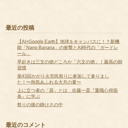
最近の投稿
【AI×Google Earth】地球をキャンバスに！？新機
能「Nano Banana」の衝撃とAI時代の「ガードレ
ール」
早起きは三文の徳どころか「六文の徳」！最高の朝
習慣
第43回かがり火市民祭りに参加して参りまし
た！〜熱気あふれる大月の夏〜
上に立つ者の「器」とは 佐藤一斎『重職心得箇
条』に学ぶ
祭りの後の静けさの中
最近のコメント