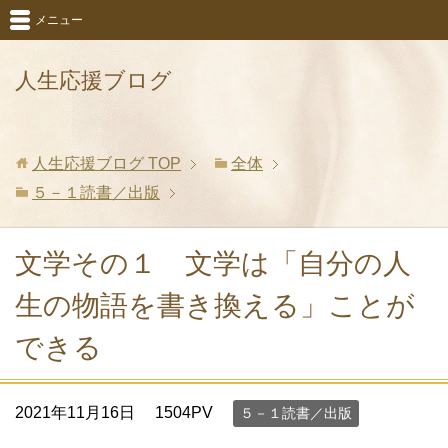
メニュー
人生応援ブログ
人生応援ブログ
TOP
全体
５－１読書／出版
文学その１ 文学は「自分の人
生の物語を書き換える」ことが
できる
2021年11月16日
1504PV
５－１読書／出版