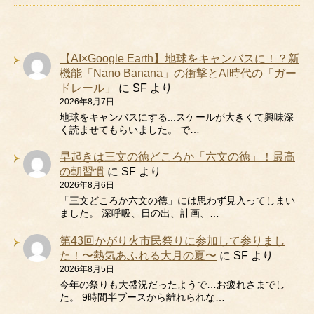
【AI×Google Earth】地球をキャンバスに！？新
機能「Nano Banana」の衝撃とAI時代の「ガー
ドレール」
に
SF
より
2026年8月7日
地球をキャンバスにする...スケールが大きくて興味深
く読ませてもらいました。 で…
早起きは三文の徳どころか「六文の徳」！最高
の朝習慣
に
SF
より
2026年8月6日
「三文どころか六文の徳」には思わず見入ってしまい
ました。 深呼吸、日の出、計画、…
第43回かがり火市民祭りに参加して参りまし
た！〜熱気あふれる大月の夏〜
に
SF
より
2026年8月5日
今年の祭りも大盛況だったようで…お疲れさまでし
た。 9時間半ブースから離れられな…