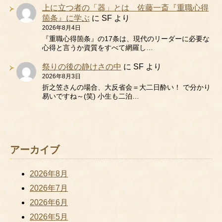
上に立つ者の「器」とは 佐藤一斎『重職心得
箇条』に学ぶ
に
SF
より
2026年8月4日
『重職心得箇条』の17条は、現代のリーダーに必要な
心得と言うか資質をすべて網羅し…
祭りの後の静けさの中
に
SF
より
2026年8月3日
折之笠さんの場合、大反省会＝大二日酔い！ で分かり
易いですね～(笑) 小生も二泊…
アーカイブ
2026年8月
2026年7月
2026年6月
2026年5月