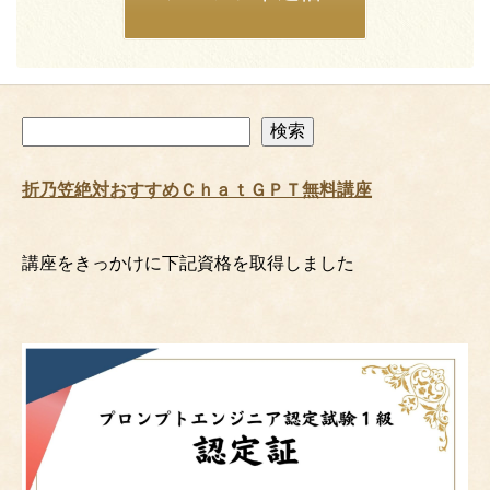
検
検索
索
折乃笠絶対おすすめＣｈａｔＧＰＴ無料講座
講座をきっかけに下記資格を取得しました