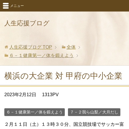
メニュー
人生応援ブログ
人生応援ブログ
TOP
全体
６－１健康第一／体を鍛えよう
横浜の大企業 対 甲府の中小企業
2023年2月12日
1313PV
６－１健康第一／体を鍛えよう
７－２我ら山梨／大月だし
２月１１日（土）１３時３０分、国立競技場でサッカー富