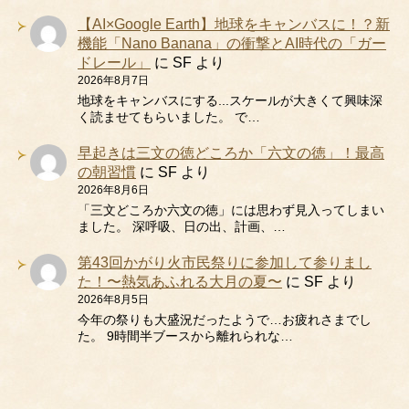
【AI×Google Earth】地球をキャンバスに！？新
機能「Nano Banana」の衝撃とAI時代の「ガー
ドレール」
に
SF
より
2026年8月7日
地球をキャンバスにする...スケールが大きくて興味深
く読ませてもらいました。 で…
早起きは三文の徳どころか「六文の徳」！最高
の朝習慣
に
SF
より
2026年8月6日
「三文どころか六文の徳」には思わず見入ってしまい
ました。 深呼吸、日の出、計画、…
第43回かがり火市民祭りに参加して参りまし
た！〜熱気あふれる大月の夏〜
に
SF
より
2026年8月5日
今年の祭りも大盛況だったようで…お疲れさまでし
た。 9時間半ブースから離れられな…