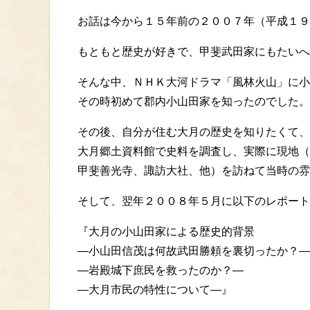
お話は今から１５年前の２００７年（平成１９
もともと歴史が好きで、甲斐武田家にもたいへ
そんな中、ＮＨＫ大河ドラマ「風林火山」に小
その時初めて郡内小山田家を知ったのでした。
その後、自分が住む大月の歴史を知りたくて、
大月郷土資料館で史料を調査し、実際に現地（
甲斐善光寺、諏訪大社、他）を訪ねて当時の雰
そして、翌年２００８年５月に以下のレポート
『大月の小山田家による歴史的背景
―小山田信茂は何故武田勝頼を裏切ったか？―
―岩殿城下庶民を救ったのか？―
―大月市民の特性について―』