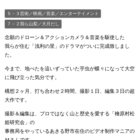
５－３芸術／映画／音楽／エンターテイメント
７－２我ら山梨／大月だし
念願のドローン＆アクションカメラ＆音楽を駆使した
我らが住む「浅利の里」のドラマがついに完成致しまし
た。
今まで、地べたを這いずっていた芋虫が蝶々になって大空
に飛び立った気分です。
構想２ヶ月、打ち合わせ２時間、撮影１日、編集３日の超
大作です。
撮影＆編集は、プロではなく山と歴史を愛する「檜原村松
姫研究会」の
事務局をやっているあきる野市在住のビデオ制作マニアの
Ｍさんです。