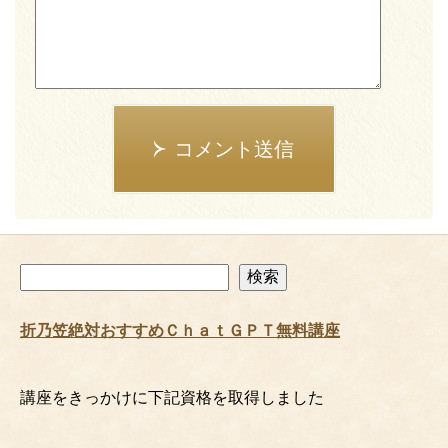
コメント送信
検
検索
索
折乃笠絶対おすすめＣｈａｔＧＰＴ無料講座
講座をきっかけに下記資格を取得しました