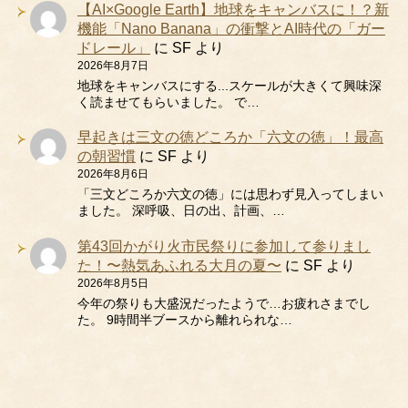
【AI×Google Earth】地球をキャンバスに！？新
機能「Nano Banana」の衝撃とAI時代の「ガー
ドレール」
に
SF
より
2026年8月7日
地球をキャンバスにする...スケールが大きくて興味深
く読ませてもらいました。 で…
早起きは三文の徳どころか「六文の徳」！最高
の朝習慣
に
SF
より
2026年8月6日
「三文どころか六文の徳」には思わず見入ってしまい
ました。 深呼吸、日の出、計画、…
第43回かがり火市民祭りに参加して参りまし
た！〜熱気あふれる大月の夏〜
に
SF
より
2026年8月5日
今年の祭りも大盛況だったようで…お疲れさまでし
た。 9時間半ブースから離れられな…