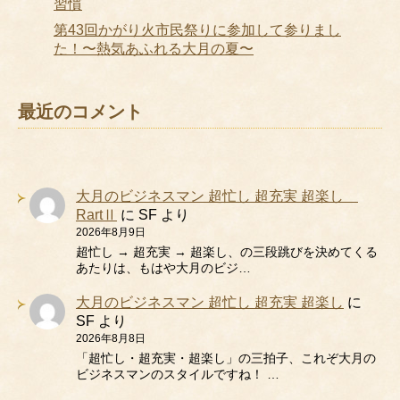
習慣
第43回かがり火市民祭りに参加して参りまし
た！〜熱気あふれる大月の夏〜
最近のコメント
大月のビジネスマン 超忙し 超充実 超楽し
RartⅡ
に
SF
より
2026年8月9日
超忙し → 超充実 → 超楽し、の三段跳びを決めてくる
あたりは、もはや大月のビジ…
大月のビジネスマン 超忙し 超充実 超楽し
に
SF
より
2026年8月8日
「超忙し・超充実・超楽し」の三拍子、これぞ大月の
ビジネスマンのスタイルですね！ …