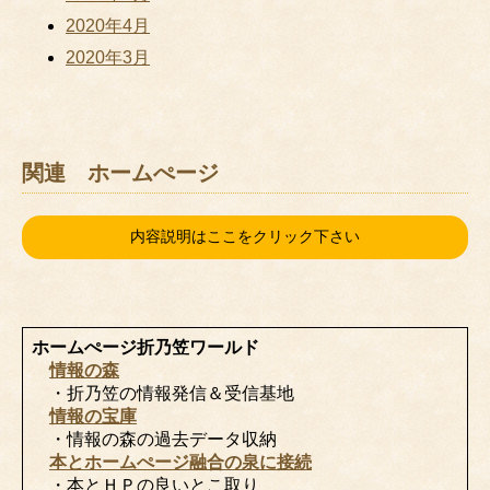
2020年4月
2020年3月
関連 ホームぺージ
内容説明はここをクリック下さい
ホームぺージ折乃笠ワールド
情報の森
・折乃笠の情報発信＆受信基地
情報の宝庫
・情報の森の過去データ収納
本とホームぺージ融合の泉に接続
・本とＨＰの良いとこ取り