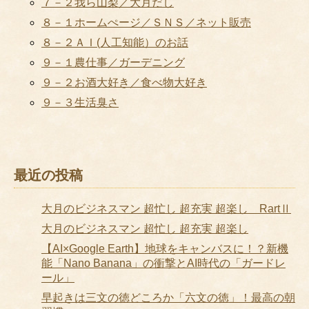
７－２我ら山梨／大月だし
８－１ホームぺージ／ＳＮＳ／ネット販売
８－２ＡＩ(人工知能）のお話
９－１農仕事／ガーデニング
９－２お酒大好き／食べ物大好き
９－３生活臭さ
最近の投稿
大月のビジネスマン 超忙し 超充実 超楽し RartⅡ
大月のビジネスマン 超忙し 超充実 超楽し
【AI×Google Earth】地球をキャンバスに！？新機
能「Nano Banana」の衝撃とAI時代の「ガードレ
ール」
早起きは三文の徳どころか「六文の徳」！最高の朝