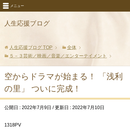
メニュー
人生応援ブログ
人生応援ブログ
TOP
全体
５－３芸術／映画／音楽／エンターテイメント
空からドラマが始まる！ 「浅利
の里」 ついに完成！
公開日 :
2022年7月9日
/ 更新日 :
2022年7月10日
1318PV