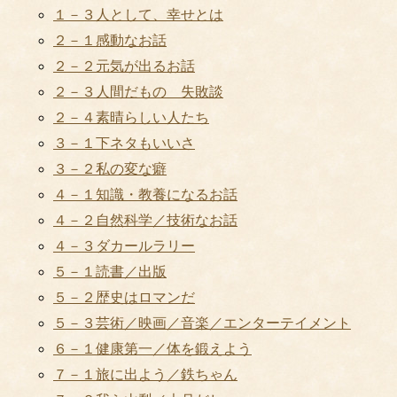
１－３人として、幸せとは
２－１感動なお話
２－２元気が出るお話
２－３人間だもの 失敗談
２－４素晴らしい人たち
３－１下ネタもいいさ
３－２私の変な癖
４－１知識・教養になるお話
４－２自然科学／技術なお話
４－３ダカールラリー
５－１読書／出版
５－２歴史はロマンだ
５－３芸術／映画／音楽／エンターテイメント
６－１健康第一／体を鍛えよう
７－１旅に出よう／鉄ちゃん