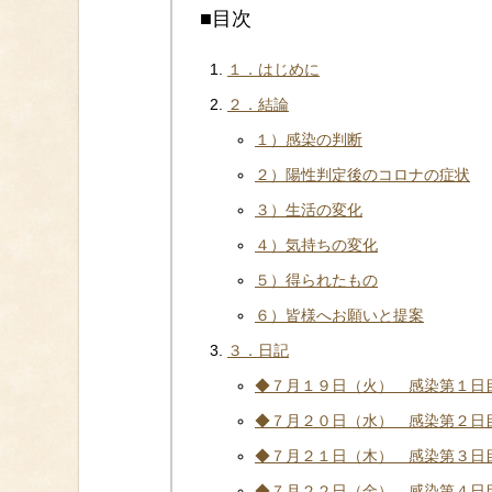
■目次
１．はじめに
２．結論
１）感染の判断
２）陽性判定後のコロナの症状
３）生活の変化
４）気持ちの変化
５）得られたもの
６）皆様へお願いと提案
３．日記
◆７月１９日（火） 感染第１日
◆７月２０日（水） 感染第２日
◆７月２１日（木） 感染第３日
◆７月２２日（金） 感染第４日