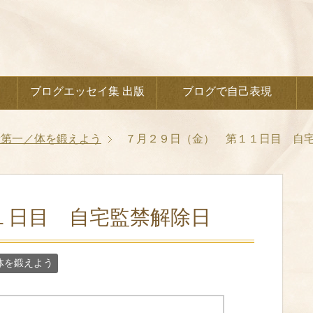
ブログエッセイ集 出版
ブログで自己表現
康第一／体を鍛えよう
７月２９日（金） 第１１日目 自
１日目 自宅監禁解除日
体を鍛えよう