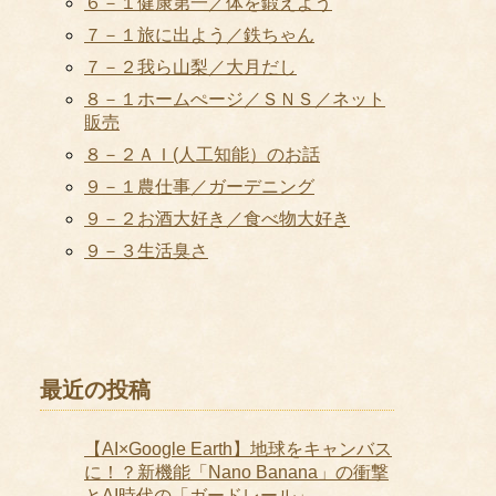
６－１健康第一／体を鍛えよう
７－１旅に出よう／鉄ちゃん
７－２我ら山梨／大月だし
８－１ホームぺージ／ＳＮＳ／ネット
販売
８－２ＡＩ(人工知能）のお話
９－１農仕事／ガーデニング
９－２お酒大好き／食べ物大好き
９－３生活臭さ
最近の投稿
【AI×Google Earth】地球をキャンバス
に！？新機能「Nano Banana」の衝撃
とAI時代の「ガードレール」