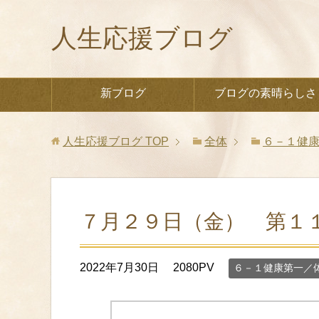
人生応援ブログ
新ブログ
ブログの素晴らしさ
人生応援ブログ
TOP
全体
６－１健
７月２９日（金） 第１
2022年7月30日
2080PV
６－１健康第一／