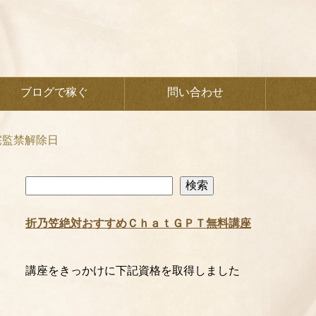
ブログで稼ぐ
問い合わせ
宅監禁解除日
検
検索
索
折乃笠絶対おすすめＣｈａｔＧＰＴ無料講座
講座をきっかけに下記資格を取得しました