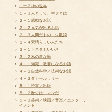
１ー２禅の世界
１－３人として、幸せとは
２－１感動なお話
２－２元気が出るお話
２－３人間だもの 失敗談
２－４素晴らしい人たち
３－１下ネタもいいさ
３－２私の変な癖
４－１知識・教養になるお話
４－２自然科学／技術なお話
４－３ダカールラリー
５－１読書／出版
５－２歴史はロマンだ
５－３芸術／映画／音楽／エンターテ
イメント