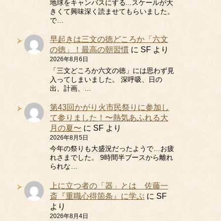
地球をキャンバスにする...スケールが大
きくて興味深く読ませてもらいました。
で…
早起きは三文の徳どころか「六文
の徳」！最高の朝習慣
に
SF
より
2026年8月6日
「三文どころか六文の徳」には思わず見
入ってしまいました。 深呼吸、日の
出、計画、…
第43回かがり火市民祭りに参加し
て参りました！〜熱気あふれる大
月の夏〜
に
SF
より
2026年8月5日
今年の祭りも大盛況だったようで…お疲
れさまでした。 9時間半ブースから離れ
られな…
上に立つ者の「器」とは 佐藤一
斎『重職心得箇条』に学ぶ
に
SF
より
2026年8月4日