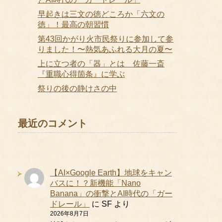
早起きは三文の徳どころか「六文の
徳」！最高の朝習慣
第43回かがり火市民祭りに参加して参
りました！〜熱気あふれる大月の夏〜
上に立つ者の「器」とは 佐藤一斎
『重職心得箇条』に学ぶ
祭りの後の静けさの中
最近のコメント
【AI×Google Earth】地球をキャン
バスに！？新機能「Nano
Banana」の衝撃とAI時代の「ガー
ドレール」
に
SF
より
2026年8月7日