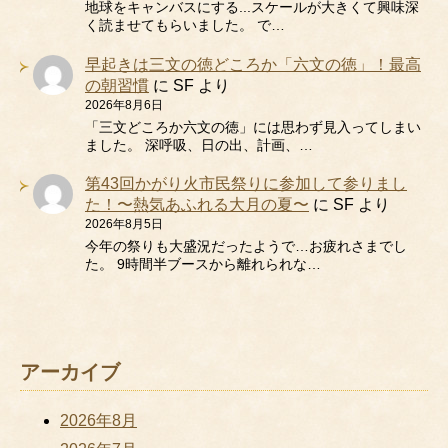
地球をキャンバスにする...スケールが大きくて興味深
く読ませてもらいました。 で…
早起きは三文の徳どころか「六文の徳」！最高
の朝習慣
に
SF
より
2026年8月6日
「三文どころか六文の徳」には思わず見入ってしまい
ました。 深呼吸、日の出、計画、…
第43回かがり火市民祭りに参加して参りまし
た！〜熱気あふれる大月の夏〜
に
SF
より
2026年8月5日
今年の祭りも大盛況だったようで…お疲れさまでし
た。 9時間半ブースから離れられな…
アーカイブ
2026年8月