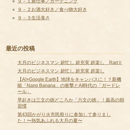
９－１農仕事／ガーデニング
９－２お酒大好き／食べ物大好き
９－３生活臭さ
最近の投稿
大月のビジネスマン 超忙し 超充実 超楽し RartⅡ
大月のビジネスマン 超忙し 超充実 超楽し
【AI×Google Earth】地球をキャンバスに！？新機
能「Nano Banana」の衝撃とAI時代の「ガードレ
ール」
早起きは三文の徳どころか「六文の徳」！最高の朝
習慣
第43回かがり火市民祭りに参加して参りまし
た！〜熱気あふれる大月の夏〜