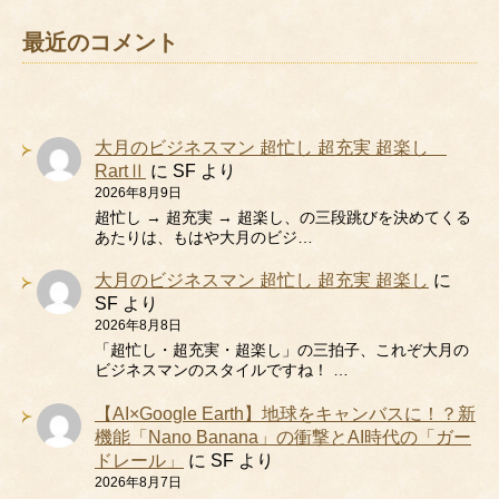
最近のコメント
大月のビジネスマン 超忙し 超充実 超楽し
RartⅡ
に
SF
より
2026年8月9日
超忙し → 超充実 → 超楽し、の三段跳びを決めてくる
あたりは、もはや大月のビジ…
大月のビジネスマン 超忙し 超充実 超楽し
に
SF
より
2026年8月8日
「超忙し・超充実・超楽し」の三拍子、これぞ大月の
ビジネスマンのスタイルですね！ …
【AI×Google Earth】地球をキャンバスに！？新
機能「Nano Banana」の衝撃とAI時代の「ガー
ドレール」
に
SF
より
2026年8月7日