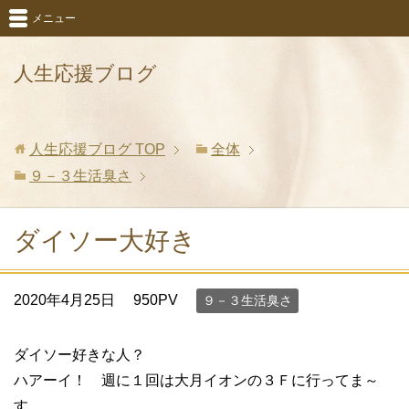
メニュー
人生応援ブログ
人生応援ブログ
TOP
全体
９－３生活臭さ
ダイソー大好き
2020年4月25日
950PV
９－３生活臭さ
ダイソー好きな人？
ハアーイ！ 週に１回は大月イオンの３Ｆに行ってま～
す。