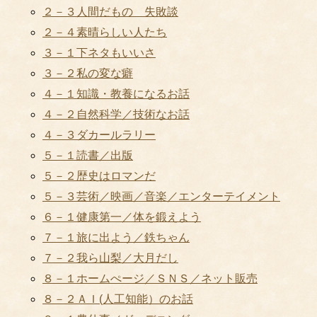
２－３人間だもの 失敗談
２－４素晴らしい人たち
３－１下ネタもいいさ
３－２私の変な癖
４－１知識・教養になるお話
４－２自然科学／技術なお話
４－３ダカールラリー
５－１読書／出版
５－２歴史はロマンだ
５－３芸術／映画／音楽／エンターテイメント
６－１健康第一／体を鍛えよう
７－１旅に出よう／鉄ちゃん
７－２我ら山梨／大月だし
８－１ホームぺージ／ＳＮＳ／ネット販売
８－２ＡＩ(人工知能）のお話