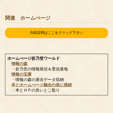
関連 ホームぺージ
内容説明はここをクリック下さい
ホームぺージ折乃笠ワールド
情報の森
・折乃笠の情報発信＆受信基地
情報の宝庫
・情報の森の過去データ収納
本とホームぺージ融合の泉に接続
・本とＨＰの良いとこ取り