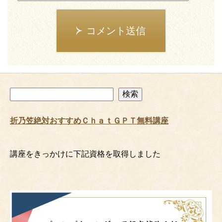
コメント送信
検
検索
索
折乃笠絶対おすすめＣｈａｔＧＰＴ無料講座
講座をきっかけに下記資格を取得しました