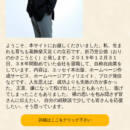
ようこそ、本サイトにお越しくださいました。私、生ま
れも育ちも葛飾柴又近くの立石です。折乃笠公徳（おり
のかさこうとく）と発します。２０１９年１２月３１
日、３８年間勤めていた会社を退職して、自称自由業を
しています。内容は、エッセイ本出版、ホームぺージ作
成サービス、ホームぺージアフィリエイト、ブログ発信
などです。人生思えば、成功よりも失敗の方が多かっ
た。 正直、嫌になって投げ出したこともあったし、逃げ
てしまったこともありました。 裸の思いを包み隠さず皆
さんに伝えたい。 自分の経験談で少しでも皆さんを応援
したい。そう思っています。
詳細はここをクリック下さい