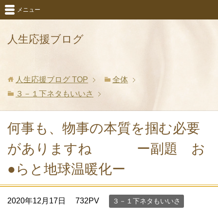
メニュー
人生応援ブログ
人生応援ブログ
TOP
全体
３－１下ネタもいいさ
何事も、物事の本質を掴む必要
がありますね ー副題 お
●らと地球温暖化ー
2020年12月17日
732PV
３－１下ネタもいいさ