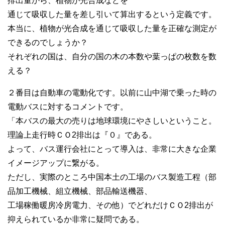
排出量から、植物が光合成などを
通じて吸収した量を差し引いて算出するという定義です。
本当に、植物が光合成を通じて吸収した量を正確な測定が
できるのでしょうか？
それぞれの国は、自分の国の木の本数や葉っぱの枚数を数
える？
２番目は自動車の電動化です。以前に山中湖で乗った時の
電動バスに対するコメントです。
「本バスの最大の売りは地球環境にやさしいということ。
理論上走行時ＣＯ2排出は『０』である。
よって、バス運行会社にとって導入は、非常に大きな企業
イメージアップに繋がる。
ただし、実際のところ中国本土の工場のバス製造工程（部
品加工機械、組立機械、部品輸送機器、
工場稼働暖房冷房電力、その他）でどれだけＣＯ2排出が
抑えられているか非常に疑問である。