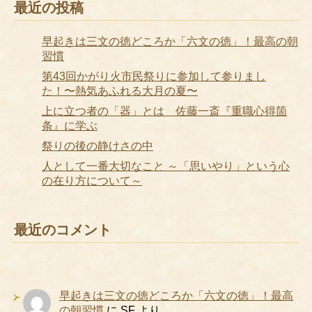
最近の投稿
早起きは三文の徳どころか「六文の徳」！最高の朝
習慣
第43回かがり火市民祭りに参加して参りまし
た！〜熱気あふれる大月の夏〜
上に立つ者の「器」とは 佐藤一斎『重職心得箇
条』に学ぶ
祭りの後の静けさの中
人として一番大切なこと ～「思いやり」という心
の在り方について～
最近のコメント
早起きは三文の徳どころか「六文の徳」！最高
の朝習慣
に
SF
より