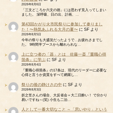
2026年8月6日
「三文どころか六文の徳」には思わず見入ってしまい
ました。 深呼吸、日の出、計画、…
第43回かがり火市民祭りに参加して参りまし
た！〜熱気あふれる大月の夏〜
に
SF
より
2026年8月5日
今年の祭りも大盛況だったようで…お疲れさまでし
た。 9時間半ブースから離れられな…
上に立つ者の「器」とは 佐藤一斎『重職心得
箇条』に学ぶ
に
SF
より
2026年8月4日
『重職心得箇条』の17条は、現代のリーダーに必要な
心得と言うか資質をすべて網羅し…
祭りの後の静けさの中
に
SF
より
2026年8月3日
折之笠さんの場合、大反省会＝大二日酔い！ で分かり
易いですね～(笑) 小生も二泊…
人として一番大切なこと ～「思いやり」という