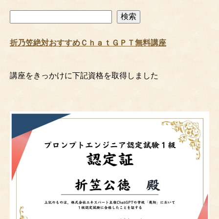
検
検索
索
折乃笠絶対おすすめＣｈａｔＧＰＴ無料講座
講座をきっかけに下記資格を取得しました