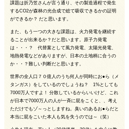
課題は折乃笠さんが言う通り、その製造過程で発生
するCO2が森林の光合成で総て吸収できるかの証明
ができるか？ だと思います。
また、もう一つの大きな課題は、火力発電を継続す
ることが出来るか？だと思います。原子力発電
は・・・？ 代替案として風力発電、太陽光発電、
地熱発電などがありますが、日本の土地柄に合うの
か・・？難しい判断だと思います。
世界の全人口７０億人のうち何人が同時にお●ら（メ
タンガス）をしているのでしょうね？ 1%としても
7000万人ですよ！ 分散しているからいいけど、これ
が日本で7000万人の人が一斉に屁をこくと、、考え
ただけでもゾ～っとしますね。臭いのあるお●らだと
本当に屁をこいた本人も気を失うのでは～（笑）