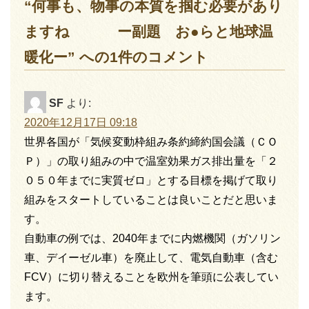
“何事も、物事の本質を掴む必要があり
ますね ー副題 お●らと地球温
暖化ー” への1件のコメント
SF
より:
2020年12月17日 09:18
世界各国が「気候変動枠組み条約締約国会議（ＣＯ
Ｐ）」の取り組みの中で温室効果ガス排出量を「２
０５０年までに実質ゼロ」とする目標を掲げて取り
組みをスタートしていることは良いことだと思いま
す。
自動車の例では、2040年までに内燃機関（ガソリン
車、デイーゼル車）を廃止して、電気自動車（含む
FCV）に切り替えることを欧州を筆頭に公表してい
ます。