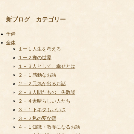
新ブログ カテゴリー
予備
全体
１ー１人生を考える
１ー２禅の世界
１－３人として、幸せとは
２－１感動なお話
２－２元気が出るお話
２－３人間だもの 失敗談
２－４素晴らしい人たち
３－１下ネタもいいさ
３－２私の変な癖
４－１知識・教養になるお話