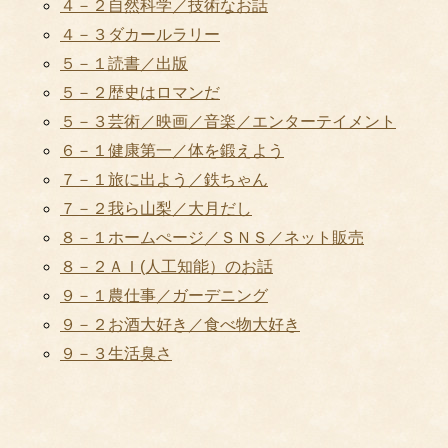
４－２自然科学／技術なお話
４－３ダカールラリー
５－１読書／出版
５－２歴史はロマンだ
５－３芸術／映画／音楽／エンターテイメント
６－１健康第一／体を鍛えよう
７－１旅に出よう／鉄ちゃん
７－２我ら山梨／大月だし
８－１ホームぺージ／ＳＮＳ／ネット販売
８－２ＡＩ(人工知能）のお話
９－１農仕事／ガーデニング
９－２お酒大好き／食べ物大好き
９－３生活臭さ