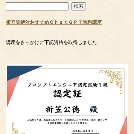
検
検索
索
折乃笠絶対おすすめＣｈａｔＧＰＴ無料講座
講座をきっかけに下記資格を取得しました