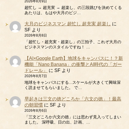
2026年8月9日
超忙し → 超充実 → 超楽し、の三段跳びを決めてくる
あたりは、もはや大月のビジ…
大月のビジネスマン 超忙し 超充実 超楽し
に
SF
より
2026年8月8日
「超忙し・超充実・超楽し」の三拍子、これぞ大月の
ビジネスマンのスタイルですね！ …
【AI×Google Earth】地球をキャンバスに！？新
機能「Nano Banana」の衝撃とAI時代の「ガー
ドレール」
に
SF
より
2026年8月7日
地球をキャンバスにする...スケールが大きくて興味深
く読ませてもらいました。 で…
早起きは三文の徳どころか「六文の徳」！最高
の朝習慣
に
SF
より
2026年8月6日
「三文どころか六文の徳」には思わず見入ってしまい
ました。 深呼吸、日の出、計画、…