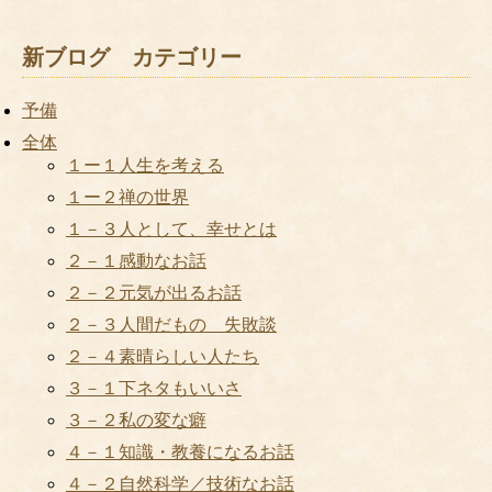
新ブログ カテゴリー
予備
全体
１ー１人生を考える
１ー２禅の世界
１－３人として、幸せとは
２－１感動なお話
２－２元気が出るお話
２－３人間だもの 失敗談
２－４素晴らしい人たち
３－１下ネタもいいさ
３－２私の変な癖
４－１知識・教養になるお話
４－２自然科学／技術なお話