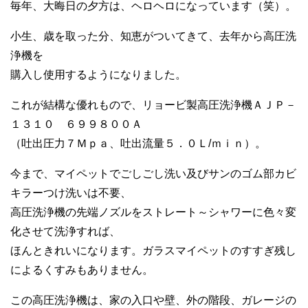
毎年、大晦日の夕方は、ヘロヘロになっています（笑）。
小生、歳を取った分、知恵がついてきて、去年から高圧洗
浄機を
購入し使用するようになりました。
これが結構な優れもので、リョービ製高圧洗浄機ＡＪＰ－
１３１０ ６９９８００Ａ
（吐出圧力７Ｍｐａ、吐出流量５．０Ｌ/ｍｉｎ）。
今まで、マイペットでごしごし洗い及びサンのゴム部カビ
キラーつけ洗いは不要、
高圧洗浄機の先端ノズルをストレート～シャワーに色々変
化させて洗浄すれば、
ほんときれいになります。ガラスマイペットのすすぎ残し
によるくすみもありません。
この高圧洗浄機は、家の入口や壁、外の階段、ガレージの