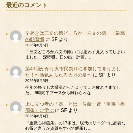
最近のコメント
早起きは三文の徳どころか「六文の徳」！最高
の朝習慣
に
SF
より
2026年8月6日
「三文どころか六文の徳」には思わず見入ってしまい
ました。 深呼吸、日の出、計画、…
第43回かがり火市民祭りに参加して参りまし
た！〜熱気あふれる大月の夏〜
に
SF
より
2026年8月5日
今年の祭りも大盛況だったようで…お疲れさまでし
た。 9時間半ブースから離れられな…
上に立つ者の「器」とは 佐藤一斎『重職心得
箇条』に学ぶ
に
SF
より
2026年8月4日
『重職心得箇条』の17条は、現代のリーダーに必要な
心得と言うか資質をすべて網羅し…