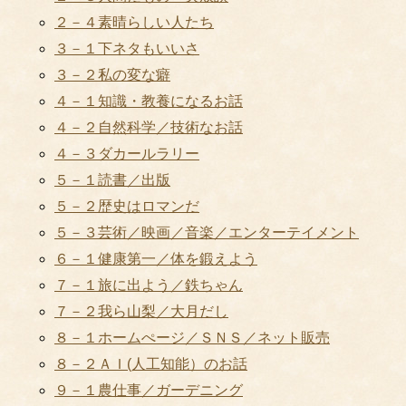
２－４素晴らしい人たち
３－１下ネタもいいさ
３－２私の変な癖
４－１知識・教養になるお話
４－２自然科学／技術なお話
４－３ダカールラリー
５－１読書／出版
５－２歴史はロマンだ
５－３芸術／映画／音楽／エンターテイメント
６－１健康第一／体を鍛えよう
７－１旅に出よう／鉄ちゃん
７－２我ら山梨／大月だし
８－１ホームぺージ／ＳＮＳ／ネット販売
８－２ＡＩ(人工知能）のお話
９－１農仕事／ガーデニング