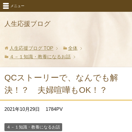
メニュー
人生応援ブログ
人生応援ブログ
TOP
全体
４－１知識・教養になるお話
QCストーリーで、なんでも解
決！？ 夫婦喧嘩もOK！？
2021年10月29日
1784PV
４－１知識・教養になるお話