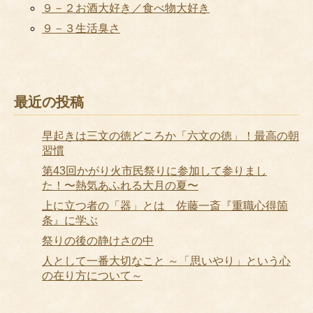
９－２お酒大好き／食べ物大好き
９－３生活臭さ
最近の投稿
早起きは三文の徳どころか「六文の徳」！最高の朝
習慣
第43回かがり火市民祭りに参加して参りまし
た！〜熱気あふれる大月の夏〜
上に立つ者の「器」とは 佐藤一斎『重職心得箇
条』に学ぶ
祭りの後の静けさの中
人として一番大切なこと ～「思いやり」という心
の在り方について～