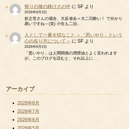
祭りの後の静けさの中
に
SF
より
2026年8月3日
折之笠さんの場合、大反省会＝大二日酔い！ で分かり
易いですね～(笑) 小生も二泊…
人として一番大切なこと ～「思いやり」という
心の在り方について～
に
SF
より
2026年8月2日
「思いやり」は人間関係の潤滑油とよく言われます
が、このブログを読むと、それ以上に…
アーカイブ
2026年8月
2026年7月
2026年6月
2026年5月