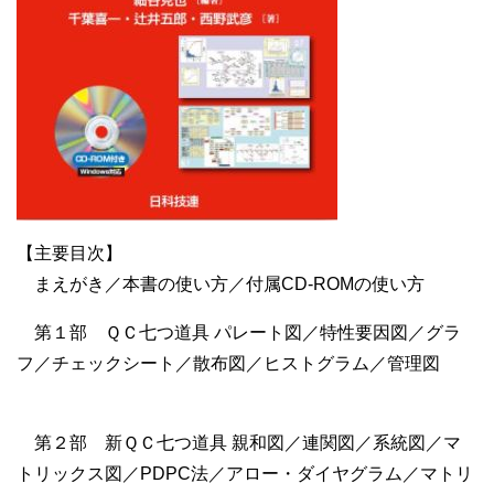
【主要目次】
まえがき／本書の使い方／付属CD‐ROMの使い方
第１部 ＱＣ七つ道具 パレート図／特性要因図／グラ
フ／チェックシート／散布図／ヒストグラム／管理図
第２部 新ＱＣ七つ道具 親和図／連関図／系統図／マ
トリックス図／PDPC法／アロー・ダイヤグラム／マトリ