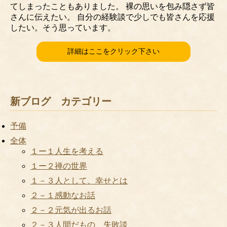
てしまったこともありました。 裸の思いを包み隠さず皆
さんに伝えたい。 自分の経験談で少しでも皆さんを応援
したい。そう思っています。
詳細はここをクリック下さい
新ブログ カテゴリー
予備
全体
１ー１人生を考える
１ー２禅の世界
１－３人として、幸せとは
２－１感動なお話
２－２元気が出るお話
２－３人間だもの 失敗談