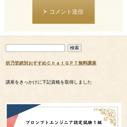
コメント送信
検
検索
索
折乃笠絶対おすすめＣｈａｔＧＰＴ無料講座
講座をきっかけに下記資格を取得しました