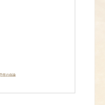
乃笠の自論