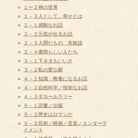
１ー２禅の世界
１－３人として、幸せとは
２－１感動なお話
２－２元気が出るお話
２－３人間だもの 失敗談
２－４素晴らしい人たち
３－１下ネタもいいさ
３－２私の変な癖
４－１知識・教養になるお話
４－２自然科学／技術なお話
４－３ダカールラリー
５－１読書／出版
５－２歴史はロマンだ
５－３芸術／映画／音楽／エンターテ
イメント