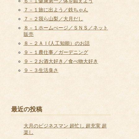
６－１健康第一／体を鍛えよう
７－１旅に出よう／鉄ちゃん
７－２我ら山梨／大月だし
８－１ホームぺージ／ＳＮＳ／ネット
販売
８－２ＡＩ(人工知能）のお話
９－１農仕事／ガーデニング
９－２お酒大好き／食べ物大好き
９－３生活臭さ
最近の投稿
大月のビジネスマン 超忙し 超充実 超
楽し