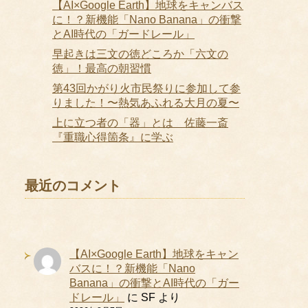
【AI×Google Earth】地球をキャンバス
に！？新機能「Nano Banana」の衝撃
とAI時代の「ガードレール」
早起きは三文の徳どころか「六文の
徳」！最高の朝習慣
第43回かがり火市民祭りに参加して参
りました！〜熱気あふれる大月の夏〜
上に立つ者の「器」とは 佐藤一斎
『重職心得箇条』に学ぶ
最近のコメント
【AI×Google Earth】地球をキャン
バスに！？新機能「Nano
Banana」の衝撃とAI時代の「ガー
ドレール」
に
SF
より