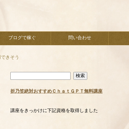
ブログで稼ぐ
問い合わせ
用できそう
検
検索
索
折乃笠絶対おすすめＣｈａｔＧＰＴ無料講座
講座をきっかけに下記資格を取得しました