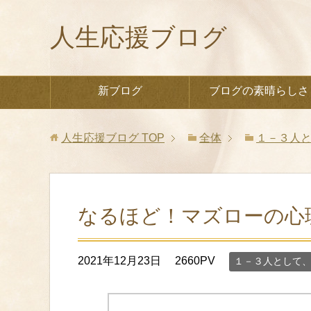
人生応援ブログ
新ブログ
ブログの素晴らしさ
人生応援ブログ
TOP
全体
１－３人
なるほど！マズローの心
2021年12月23日
2660PV
１－３人として