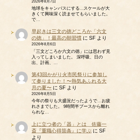
2026年8月7日
地球をキャンバスにする...スケールが大
きくて興味深く読ませてもらいました。
で…
早起きは三文の徳どころか「六文
の徳」！最高の朝習慣
に
SF
より
2026年8月6日
「三文どころか六文の徳」には思わず見
入ってしまいました。 深呼吸、日の
出、計画、…
第43回かがり火市民祭りに参加し
て参りました！〜熱気あふれる大
月の夏〜
に
SF
より
2026年8月5日
今年の祭りも大盛況だったようで…お疲
れさまでした。 9時間半ブースから離れ
られな…
上に立つ者の「器」とは 佐藤一
斎『重職心得箇条』に学ぶ
に
SF
より