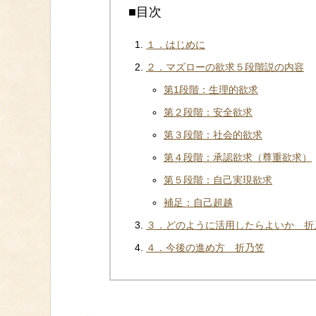
■目次
１．はじめに
２．マズローの欲求５段階説の内容
第1段階：生理的欲求
第２段階：安全欲求
第３段階：社会的欲求
第４段階：承認欲求（尊重欲求）
第５段階：自己実現欲求
補足：自己超越
３．どのように活用したらよいか 折
４．今後の進め方 折乃笠