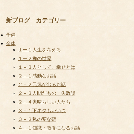
新ブログ カテゴリー
予備
全体
１ー１人生を考える
１ー２禅の世界
１－３人として、幸せとは
２－１感動なお話
２－２元気が出るお話
２－３人間だもの 失敗談
２－４素晴らしい人たち
３－１下ネタもいいさ
３－２私の変な癖
４－１知識・教養になるお話