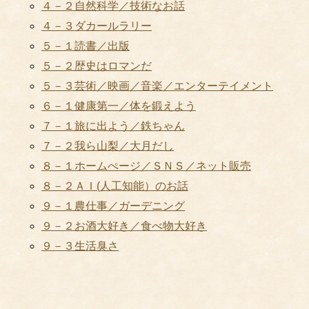
４－２自然科学／技術なお話
４－３ダカールラリー
５－１読書／出版
５－２歴史はロマンだ
５－３芸術／映画／音楽／エンターテイメント
６－１健康第一／体を鍛えよう
７－１旅に出よう／鉄ちゃん
７－２我ら山梨／大月だし
８－１ホームぺージ／ＳＮＳ／ネット販売
８－２ＡＩ(人工知能）のお話
９－１農仕事／ガーデニング
９－２お酒大好き／食べ物大好き
９－３生活臭さ