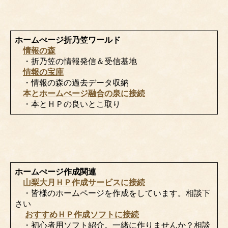
ホームぺージ折乃笠ワールド
情報の森
・折乃笠の情報発信＆受信基地
情報の宝庫
・情報の森の過去データ収納
本とホームぺージ融合の泉に接続
・本とＨＰの良いとこ取り
ホームぺージ作成関連
山梨大月ＨＰ作成サービスに接続
・皆様のホームページを作成をしています。相談下
さい
おすすめＨＰ作成ソフトに接続
・初心者用ソフト紹介。一緒に作りませんか？相談