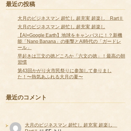
最近の投稿
大月のビジネスマン 超忙し 超充実 超楽し RartⅡ
大月のビジネスマン 超忙し 超充実 超楽し
【AI×Google Earth】地球をキャンバスに！？新機
能「Nano Banana」の衝撃とAI時代の「ガードレ
ール」
早起きは三文の徳どころか「六文の徳」！最高の朝
習慣
第43回かがり火市民祭りに参加して参りまし
た！〜熱気あふれる大月の夏〜
最近のコメント
大月のビジネスマン 超忙し 超充実 超楽し