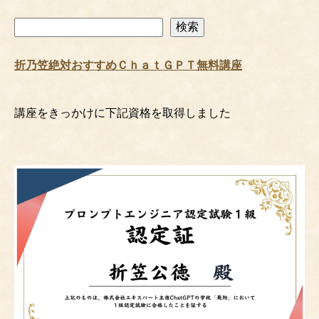
検
検索
索
折乃笠絶対おすすめＣｈａｔＧＰＴ無料講座
講座をきっかけに下記資格を取得しました