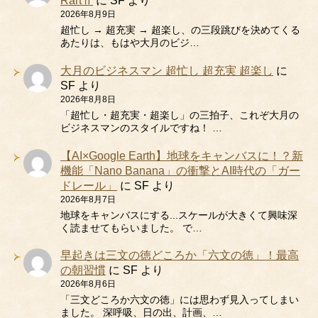
RartⅡ
に
SF
より
2026年8月9日
超忙し → 超充実 → 超楽し、の三段跳びを決めてくる
あたりは、もはや大月のビジ…
大月のビジネスマン 超忙し 超充実 超楽し
に
SF
より
2026年8月8日
「超忙し・超充実・超楽し」の三拍子、これぞ大月の
ビジネスマンのスタイルですね！ …
【AI×Google Earth】地球をキャンバスに！？新
機能「Nano Banana」の衝撃とAI時代の「ガー
ドレール」
に
SF
より
2026年8月7日
地球をキャンバスにする...スケールが大きくて興味深
く読ませてもらいました。 で…
早起きは三文の徳どころか「六文の徳」！最高
の朝習慣
に
SF
より
2026年8月6日
「三文どころか六文の徳」には思わず見入ってしまい
ました。 深呼吸、日の出、計画、…