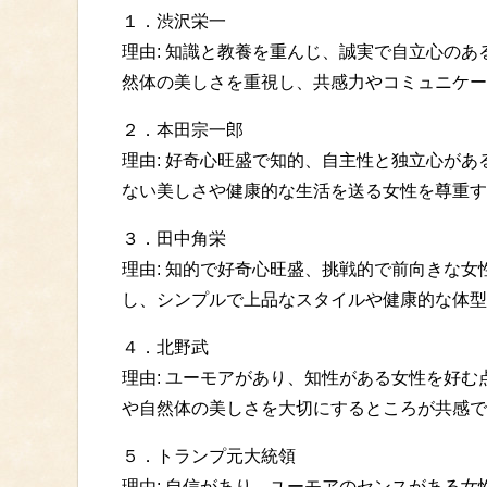
１．渋沢栄一
理由: 知識と教養を重んじ、誠実で自立心の
然体の美しさを重視し、共感力やコミュニケー
２．本田宗一郎
理由: 好奇心旺盛で知的、自主性と独立心が
ない美しさや健康的な生活を送る女性を尊重す
３．田中角栄
理由: 知的で好奇心旺盛、挑戦的で前向きな
し、シンプルで上品なスタイルや健康的な体型
４．北野武
理由: ユーモアがあり、知性がある女性を好
や自然体の美しさを大切にするところが共感で
５．トランプ元大統領
理由: 自信があり、ユーモアのセンスがある