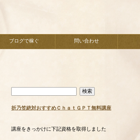
ブログで稼ぐ
問い合わせ
検
検索
索
折乃笠絶対おすすめＣｈａｔＧＰＴ無料講座
講座をきっかけに下記資格を取得しました