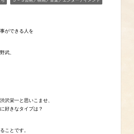
たち
５－３芸術／映画／音楽／エンターテイメント
事ができる人を
野武、
渋沢栄一と思いこませ、
に好きなタイプは？
ることです。