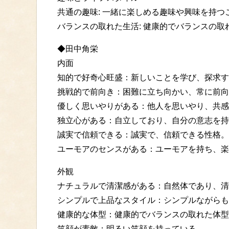
共通の趣味: 一緒に楽しめる趣味や興味を持つ
バランスの取れた生活: 健康的でバランスの取
◆田中角栄
内面
知的で好奇心旺盛：新しいことを学び、探求す
挑戦的で前向き：困難に立ち向かい、常に前向
優しく思いやりがある：他人を思いやり、共感
独立心がある：自立しており、自分の意志を持
誠実で信頼できる：誠実で、信頼できる性格。
ユーモアのセンスがある：ユーモアを持ち、楽
外観
ナチュラルで清潔感がある：自然体であり、清
シンプルで上品なスタイル：シンプルながらも
健康的な体型：健康的でバランスの取れた体型
笑顔が素敵：明るい笑顔を持っている。