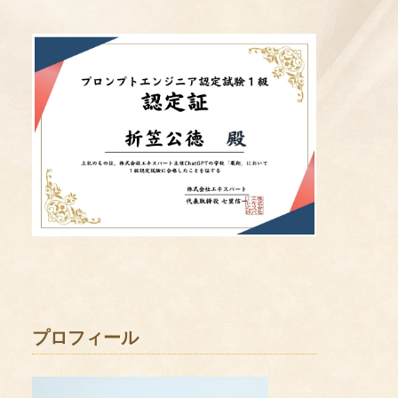
プロフィール