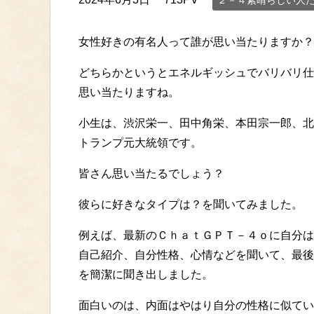
２－４素晴らしい人
女性好きの有名人って誰が思い当たりますか？
どちらかというとエネルギッシュでバリバリ仕
思い当たりますね。
小生は、渋沢栄一、田中角栄、本田宗一郎、北
トランプ元大統領です。
皆さん思い当たるでしょう？
彼らに好きなタイプは？を聞いてみました。
例えば、最新のＣｈａｔＧＰＴ－４ｏに自分は
自己紹介、自分性格、心情などを聞いて、最後
を簡潔に聞き出しました。
面白いのは、内面はやはり自分の性格に似てい