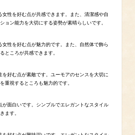
ある女性を好む点が共感できます。また、清潔感や自
ション能力を大切にする姿勢が素晴らしいです。
ある女性を好む点が魅力的です。また、自然体で飾ら
るところが共感できます。
女性を好む点が素敵です。ユーモアのセンスを大切に
を重視するところも魅力的です。
む点が面白いです。シンプルでエレガントなスタイル
きます。
女性を好む点が興味深いです。エレガントなスタイル