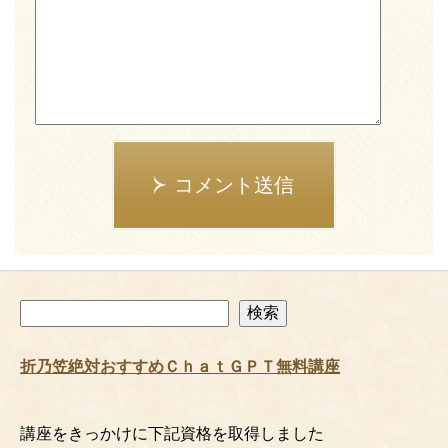
コメント送信
検
検索
索
折乃笠絶対おすすめＣｈａｔＧＰＴ無料講座
講座をきっかけに下記資格を取得しました