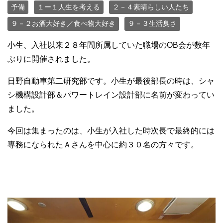
予備
１ー１人生を考える
２－４素晴らしい人たち
９－２お酒大好き／食べ物大好き
９－３生活臭さ
小生、入社以来２８年間所属していた職場のOB会が数年
ぶりに開催されました。
日野自動車第二研究部です。小生が最後部長の時は、シャ
シ機構設計部＆パワートレイン設計部に名前が変わってい
ました。
今回は集まったのは、小生が入社した時次長で最終的には
専務になられたＡさんを中心に約３０名の方々です。