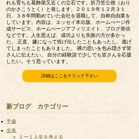
れも育ちも葛飾柴又近くの立石です。折乃笠公徳（おり
のかさこうとく）と発します。２０１９年１２月３１
日、３８年間勤めていた会社を退職して、自称自由業を
しています。内容は、エッセイ本出版、ホームぺージ作
成サービス、ホームぺージアフィリエイト、ブログ発信
などです。人生思えば、成功よりも失敗の方が多かっ
た。 正直、嫌になって投げ出したこともあったし、逃げ
てしまったこともありました。 裸の思いを包み隠さず皆
さんに伝えたい。 自分の経験談で少しでも皆さんを応援
したい。そう思っています。
詳細はここをクリック下さい
新ブログ カテゴリー
予備
全体
１ー１人生を考える