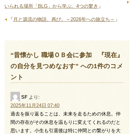
いられる場所「BLG」から学ぶ、4つの驚き
」
「
月と源流の物語、再び。～2026年への旅立ち～
」
“昔懐かし 職場ＯＢ会に参加 『現在』
の自分を見つめなおす” への1件のコメ
ント
SF
より:
2025年11月24日 07:40
過去を振り返ることは、未来を走るための休息。仲
間の存在がその休息を温もりに変えてくれるのだと
思います。小生も引退後は特に仲間との繋がりを大