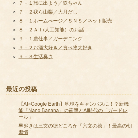
７－１旅に出よう／鉄ちゃん
７－２我ら山梨／大月だし
８－１ホームぺージ／ＳＮＳ／ネット販売
８－２ＡＩ(人工知能）のお話
９－１農仕事／ガーデニング
９－２お酒大好き／食べ物大好き
９－３生活臭さ
最近の投稿
【AI×Google Earth】地球をキャンバスに！？新機
能「Nano Banana」の衝撃とAI時代の「ガードレ
ール」
早起きは三文の徳どころか「六文の徳」！最高の朝
習慣