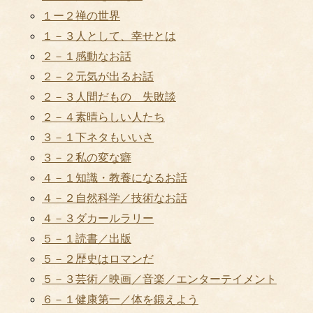
１ー２禅の世界
１－３人として、幸せとは
２－１感動なお話
２－２元気が出るお話
２－３人間だもの 失敗談
２－４素晴らしい人たち
３－１下ネタもいいさ
３－２私の変な癖
４－１知識・教養になるお話
４－２自然科学／技術なお話
４－３ダカールラリー
５－１読書／出版
５－２歴史はロマンだ
５－３芸術／映画／音楽／エンターテイメント
６－１健康第一／体を鍛えよう