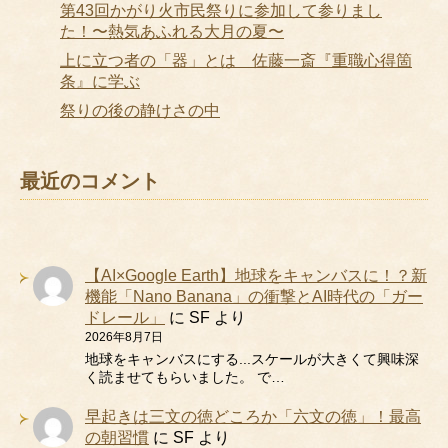
第43回かがり火市民祭りに参加して参りまし
た！〜熱気あふれる大月の夏〜
上に立つ者の「器」とは 佐藤一斎『重職心得箇
条』に学ぶ
祭りの後の静けさの中
最近のコメント
【AI×Google Earth】地球をキャンバスに！？新
機能「Nano Banana」の衝撃とAI時代の「ガー
ドレール」
に
SF
より
2026年8月7日
地球をキャンバスにする...スケールが大きくて興味深
く読ませてもらいました。 で…
早起きは三文の徳どころか「六文の徳」！最高
の朝習慣
に
SF
より