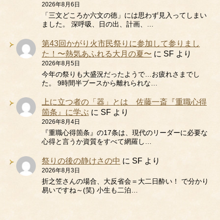
2026年8月6日
「三文どころか六文の徳」には思わず見入ってしまい
ました。 深呼吸、日の出、計画、…
第43回かがり火市民祭りに参加して参りまし
た！〜熱気あふれる大月の夏〜
に
SF
より
2026年8月5日
今年の祭りも大盛況だったようで…お疲れさまでし
た。 9時間半ブースから離れられな…
上に立つ者の「器」とは 佐藤一斎『重職心得
箇条』に学ぶ
に
SF
より
2026年8月4日
『重職心得箇条』の17条は、現代のリーダーに必要な
心得と言うか資質をすべて網羅し…
祭りの後の静けさの中
に
SF
より
2026年8月3日
折之笠さんの場合、大反省会＝大二日酔い！ で分かり
易いですね～(笑) 小生も二泊…