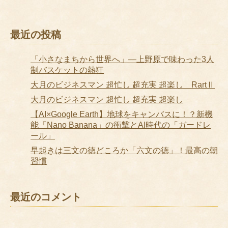
最近の投稿
「小さなまちから世界へ」―上野原で味わった3人
制バスケットの熱狂
大月のビジネスマン 超忙し 超充実 超楽し RartⅡ
大月のビジネスマン 超忙し 超充実 超楽し
【AI×Google Earth】地球をキャンバスに！？新機
能「Nano Banana」の衝撃とAI時代の「ガードレ
ール」
早起きは三文の徳どころか「六文の徳」！最高の朝
習慣
最近のコメント