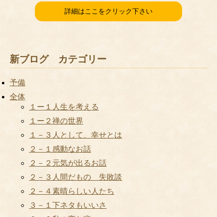
詳細はここをクリック下さい
新ブログ カテゴリー
予備
全体
１ー１人生を考える
１ー２禅の世界
１－３人として、幸せとは
２－１感動なお話
２－２元気が出るお話
２－３人間だもの 失敗談
２－４素晴らしい人たち
３－１下ネタもいいさ