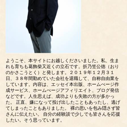
ようこそ、本サイトにお越しくださいました。私、生ま
れも育ちも葛飾柴又近くの立石です。折乃笠公徳（おり
のかさこうとく）と発します。２０１９年１２月３１
日、３８年間勤めていた会社を退職して、自称自由業を
しています。内容は、エッセイ本出版、ホームぺージ作
成サービス、ホームぺージアフィリエイト、ブログ発信
などです。人生思えば、成功よりも失敗の方が多かっ
た。 正直、嫌になって投げ出したこともあったし、逃げ
てしまったこともありました。 裸の思いを包み隠さず皆
さんに伝えたい。 自分の経験談で少しでも皆さんを応援
したい。そう思っています。