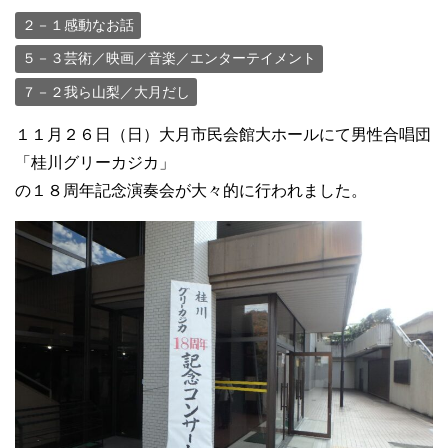
２－１感動なお話
５－３芸術／映画／音楽／エンターテイメント
７－２我ら山梨／大月だし
１１月２６日（日）大月市民会館大ホールにて男性合唱団
「桂川グリーカジカ」
の１８周年記念演奏会が大々的に行われました。