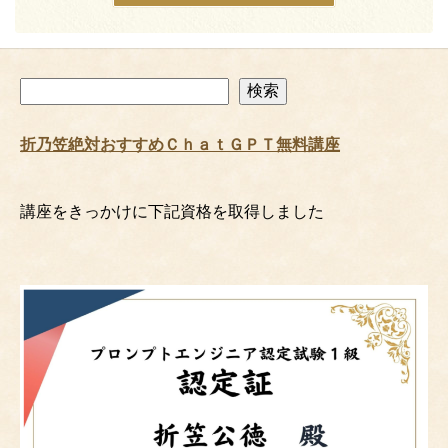
検
検索
索
折乃笠絶対おすすめＣｈａｔＧＰＴ無料講座
講座をきっかけに下記資格を取得しました