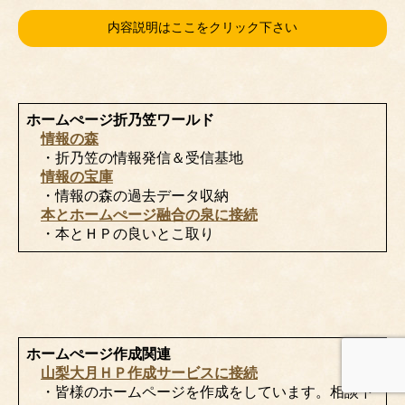
内容説明はここをクリック下さい
ホームぺージ折乃笠ワールド
情報の森
・折乃笠の情報発信＆受信基地
情報の宝庫
・情報の森の過去データ収納
本とホームぺージ融合の泉に接続
・本とＨＰの良いとこ取り
ホームぺージ作成関連
山梨大月ＨＰ作成サービスに接続
・皆様のホームページを作成をしています。相談下