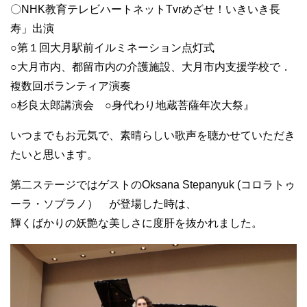
〇NHK教育テレビハートネットTvrめざせ！いきいき長
寿」出演
○第１回大月駅前イルミネーション点灯式
○大月市内、都留市内の介護施設、大月市内支援学校で．
複数回ボランティア演奏
○杉良太郎講演会 ○身代わり地蔵菩薩年次大祭』
いつまでもお元気で、素晴らしい歌声を聴かせていただき
たいと思います。
第二ステージではゲストのOksana Stepanyuk (コロラトゥ
ーラ・ソプラノ） が登場した時は、
輝くばかりの妖艶な美しさに度肝を抜かれました。