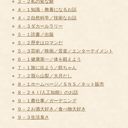
３－２私の変な癖
４－１知識・教養になるお話
４－２自然科学／技術なお話
４－３ダカールラリー
５－１読書／出版
５－２歴史はロマンだ
５－３芸術／映画／音楽／エンターテイメント
６－１健康第一／体を鍛えよう
７－１旅に出よう／鉄ちゃん
７－２我ら山梨／大月だし
８－１ホームぺージ／ＳＮＳ／ネット販売
８－２ＡＩ(人工知能）のお話
９－１農仕事／ガーデニング
９－２お酒大好き／食べ物大好き
９－３生活臭さ