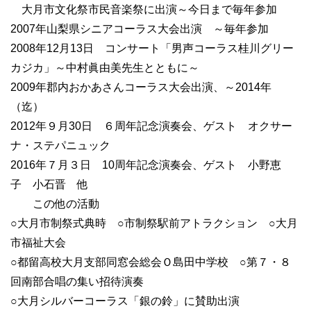
大月市文化祭市民音楽祭に出演～今日まで毎年参加
2007年山梨県シニアコーラス大会出演 ～毎年参加
2008年12月13日 コンサート「男声コーラス桂川グリー
カジカ」～中村眞由美先生とともに～
2009年郡内おかあさんコーラス大会出演、～2014年
（迄）
2012年９月30日 ６周年記念演奏会、ゲスト オクサー
ナ・ステパニュック
2016年７月３日 10周年記念演奏会、ゲスト 小野恵
子 小石晋 他
この他の活動
○大月市制祭式典時 ○市制祭駅前アトラクション ○大月
市福祉大会
○都留高校大月支部同窓会総会Ｏ島田中学校 ○第７・８
回南部合唱の集い招待演奏
○大月シルバーコーラス「銀の鈴」に賛助出演