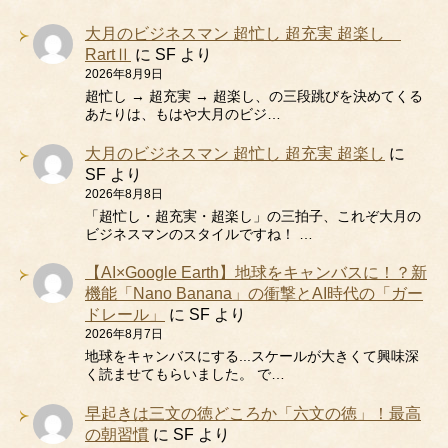
大月のビジネスマン 超忙し 超充実 超楽し
RartⅡ
に
SF
より
2026年8月9日
超忙し → 超充実 → 超楽し、の三段跳びを決めてくる
あたりは、もはや大月のビジ…
大月のビジネスマン 超忙し 超充実 超楽し
に
SF
より
2026年8月8日
「超忙し・超充実・超楽し」の三拍子、これぞ大月の
ビジネスマンのスタイルですね！ …
【AI×Google Earth】地球をキャンバスに！？新
機能「Nano Banana」の衝撃とAI時代の「ガー
ドレール」
に
SF
より
2026年8月7日
地球をキャンバスにする...スケールが大きくて興味深
く読ませてもらいました。 で…
早起きは三文の徳どころか「六文の徳」！最高
の朝習慣
に
SF
より