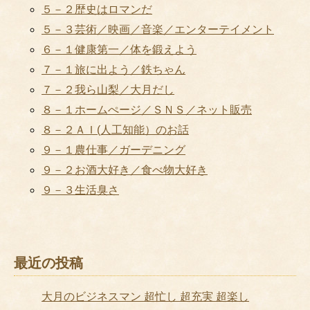
５－２歴史はロマンだ
５－３芸術／映画／音楽／エンターテイメント
６－１健康第一／体を鍛えよう
７－１旅に出よう／鉄ちゃん
７－２我ら山梨／大月だし
８－１ホームぺージ／ＳＮＳ／ネット販売
８－２ＡＩ(人工知能）のお話
９－１農仕事／ガーデニング
９－２お酒大好き／食べ物大好き
９－３生活臭さ
最近の投稿
大月のビジネスマン 超忙し 超充実 超楽し