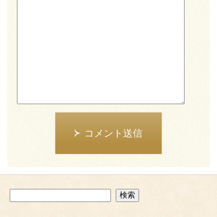
コメント送信
検
検索
索