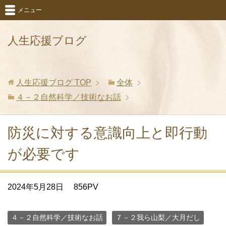
メニュー
人生応援ブログ
人生応援ブログ
TOP
全体
４－２自然科学／技術なお話
防災に対する意識向上と即行動
が必要です
2024年5月28日
856PV
４－２自然科学／技術なお話
７－２我ら山梨／大月だし