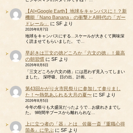
【AI×Google Earth】地球をキャンバスに！？新
機能「Nano Banana」の衝撃とAI時代の「ガー
ドレール」
に
SF
より
2026年8月7日
地球をキャンバスにする...スケールが大きくて興味深
く読ませてもらいました。 で…
早起きは三文の徳どころか「六文の徳」！最高
の朝習慣
に
SF
より
2026年8月6日
「三文どころか六文の徳」には思わず見入ってしまい
ました。 深呼吸、日の出、計画、…
第43回かがり火市民祭りに参加して参りまし
た！〜熱気あふれる大月の夏〜
に
SF
より
2026年8月5日
今年の祭りも大盛況だったようで…お疲れさまでし
た。 9時間半ブースから離れられな…
上に立つ者の「器」とは 佐藤一斎『重職心得
箇条』に学ぶ
に
SF
より