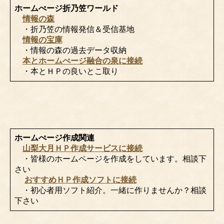
ホームぺージ折乃笠ワールド
情報の森
・折乃笠の情報発信＆受信基地
情報の宝庫
・情報の森の過去データ収納
本とホームぺージ融合の泉に接続
・本とＨＰの良いとこ取り
ホームぺージ作成関連
山梨大月ＨＰ作成サービスに接続
・皆様のホームページを作成をしています。相談下
さい
おすすめＨＰ作成ソフトに接続
・初心者用ソフト紹介。一緒に作りませんか？相談
下さい