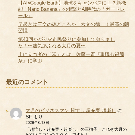
【AI×Google Earth】地球をキャンバスに！？新機
能「Nano Banana」の衝撃とAI時代の「ガードレ
ール」
早起きは三文の徳どころか「六文の徳」！最高の朝
習慣
第43回かがり火市民祭りに参加して参りまし
た！〜熱気あふれる大月の夏〜
上に立つ者の「器」とは 佐藤一斎『重職心得箇
条』に学ぶ
最近のコメント
大月のビジネスマン 超忙し 超充実 超楽し
に
SF
より
2026年8月8日
「超忙し・超充実・超楽し」の三拍子、これぞ大月の
ビジネスマンのスタイルですね！ …