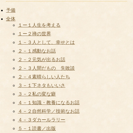
予備
全体
１ー１人生を考える
１ー２禅の世界
１－３人として、幸せとは
２－１感動なお話
２－２元気が出るお話
２－３人間だもの 失敗談
２－４素晴らしい人たち
３－１下ネタもいいさ
３－２私の変な癖
４－１知識・教養になるお話
４－２自然科学／技術なお話
４－３ダカールラリー
５－１読書／出版