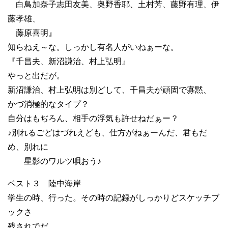
白鳥加奈子志田友美、奥野香耶、土村芳、藤野有理、伊
藤孝雄、
藤原喜明』
知らねえ～な。しっかし有名人がいねぁーな。
『千昌夫、新沼謙治、村上弘明』
やっと出だが。
新沼謙治、村上弘明は別どして、千昌夫が頑固で寡黙、
かづ消極的なタイプ？
自分はもぢろん、相手の浮気も許せねだぁー？
♪別れるごどはづれえども、仕方がねぁーんだ、君もだ
め、別れに
星影のワルツ唄おう♪
ベスト３ 陸中海岸
学生の時、行った。その時の記録がしっかりどスケッチブ
ックさ
残されでだ。