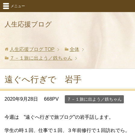
メニュー
人生応援ブログ
人生応援ブログ
TOP
全体
７－１旅に出よう／鉄ちゃん
遠ぐへ行ぎで 岩手
2020年9月28日
668PV
７－１旅に出よう／鉄ちゃん
今週は ”遠ぐへ行ぎで旅ブログ”の岩手話します。
学生の時１回、仕事で１回、３年前修行で１回訪れでら。