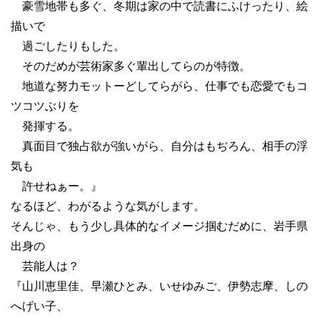
豪雪地帯も多ぐ、冬期は家の中で読書にふけったり、絵
描いで
過ごしたりもした。
そのだめが芸術家多ぐ輩出してらのが特徴。
地道な努力モットーどしてらがら、仕事でも恋愛でもコ
ツコツぶりを
発揮する。
真面目で独占欲が強いがら、自分はもぢろん、相手の浮
気も
許せねぁー。』
なるほど、わがるような気がします。
そんじゃ、もう少し具体的なイメージ掴むだめに、岩手県
出身の
芸能人は？
『山川恵里佳、早瀬ひとみ、いせゆみご、伊勢志摩、しの
へげい子、