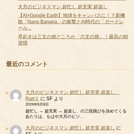
大月のビジネスマン 超忙し 超充実 超楽し
【AI×Google Earth】地球をキャンバスに！？新機
能「Nano Banana」の衝撃とAI時代の「ガードレ
ール」
早起きは三文の徳どころか「六文の徳」！最高の朝
習慣
最近のコメント
大月のビジネスマン 超忙し 超充実 超楽し
RartⅡ
に
SF
より
2026年8月9日
超忙し → 超充実 → 超楽し、の三段跳びを決めてくる
あたりは、もはや大月のビジ…
大月のビジネスマン 超忙し 超充実 超楽し
に