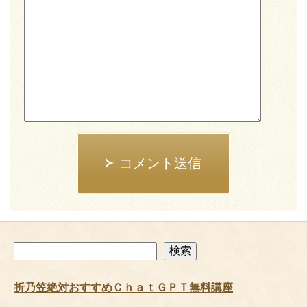
コメント送信
検
検索
索
折乃笠絶対おすすめＣｈａｔＧＰＴ無料講座