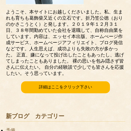
ようこそ、本サイトにお越しくださいました。私、生ま
れも育ちも葛飾柴又近くの立石です。折乃笠公徳（おり
のかさこうとく）と発します。２０１９年１２月３１
日、３８年間勤めていた会社を退職して、自称自由業を
しています。内容は、エッセイ本出版、ホームぺージ作
成サービス、ホームぺージアフィリエイト、ブログ発信
などです。人生思えば、成功よりも失敗の方が多かっ
た。 正直、嫌になって投げ出したこともあったし、逃げ
てしまったこともありました。 裸の思いを包み隠さず皆
さんに伝えたい。 自分の経験談で少しでも皆さんを応援
したい。そう思っています。
詳細はここをクリック下さい
新ブログ カテゴリー
予備