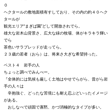
０
ヘクタールの敷地面積有すしており、その内の約４０ヘク
タールが
観光エリア“まぎば園”どして開放されでら。
雄大な岩木山背景さ、広大な緑の牧場、体がキラキラ輝い
でら
茶色いサラブレッドが走ってら。
２３歳の若者（おら）は、将来さ大ぎな希望持った。
ベスト４ 岩手の人
ちょっと調べでみんべー。
『全体的には気候も厳しく土地はやせでらがら、昔がら岩
手の人々は
辛抱強ぐ、どったな苦境にも耐え忍ぶどいったイメージ
がある。
おしなべで頑固で寡黙、かづ消極的なタイプが多い。