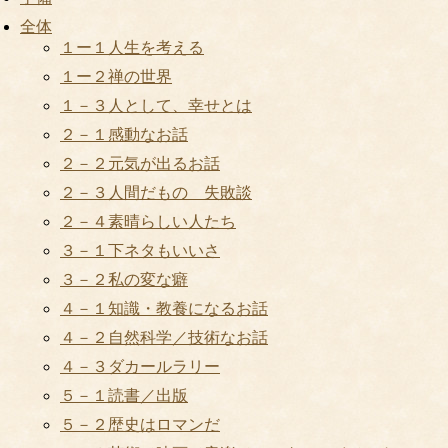
全体
１ー１人生を考える
１ー２禅の世界
１－３人として、幸せとは
２－１感動なお話
２－２元気が出るお話
２－３人間だもの 失敗談
２－４素晴らしい人たち
３－１下ネタもいいさ
３－２私の変な癖
４－１知識・教養になるお話
４－２自然科学／技術なお話
４－３ダカールラリー
５－１読書／出版
５－２歴史はロマンだ