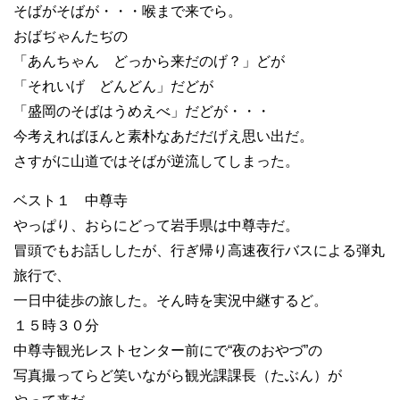
そばがそばが・・・喉まで来でら。
おばぢゃんたぢの
「あんちゃん どっから来だのげ？」どが
「それいげ どんどん」だどが
「盛岡のそばはうめえべ」だどが・・・
今考えればほんと素朴なあだだげえ思い出だ。
さすがに山道ではそばが逆流してしまった。
ベスト１ 中尊寺
やっぱり、おらにどって岩手県は中尊寺だ。
冒頭でもお話ししたが、行ぎ帰り高速夜行バスによる弾丸
旅行で、
一日中徒歩の旅した。そん時を実況中継するど。
１５時３０分
中尊寺観光レストセンター前にで“夜のおやづ”の
写真撮ってらど笑いながら観光課課長（たぶん）が