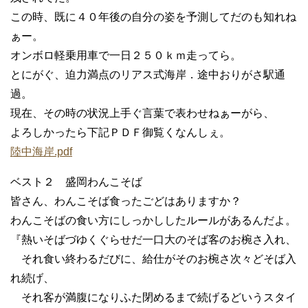
この時、既に４０年後の自分の姿を予測してだのも知れね
ぁー。
オンボロ軽乗用車で一日２５０ｋｍ走ってら。
とにがぐ、迫力満点のリアス式海岸．途中おりがさ駅通
過。
現在、その時の状況上手ぐ言葉で表わせねぁーがら、
よろしかったら下記ＰＤＦ御覧くなんしぇ。
陸中海岸.pdf
ベスト２ 盛岡わんこそば
皆さん、わんこそば食ったごどはありますか？
わんこそばの食い方にしっかししたルールがあるんだよ。
『熱いそばづゆくぐらせだ一口大のそば客のお椀さ入れ、
それ食い終わるだびに、給仕がそのお椀さ次々どそば入
れ続げ、
それ客が満腹になりふた閉めるまで続げるどいうスタイ