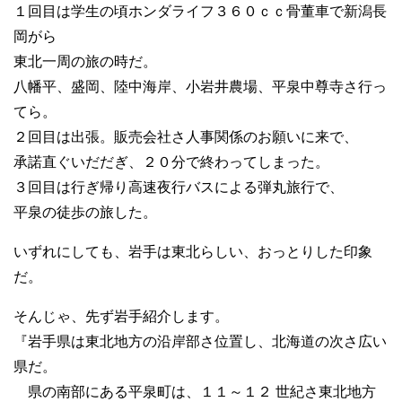
１回目は学生の頃ホンダライフ３６０ｃｃ骨董車で新潟長
岡がら
東北一周の旅の時だ。
八幡平、盛岡、陸中海岸、小岩井農場、平泉中尊寺さ行っ
てら。
２回目は出張。販売会社さ人事関係のお願いに来で、
承諾直ぐいだだぎ、２０分で終わってしまった。
３回目は行ぎ帰り高速夜行バスによる弾丸旅行で、
平泉の徒歩の旅した。
いずれにしても、岩手は東北らしい、おっとりした印象
だ。
そんじゃ、先ず岩手紹介します。
『岩手県は東北地方の沿岸部さ位置し、北海道の次さ広い
県だ。
県の南部にある平泉町は、１１～１２ 世紀さ東北地方