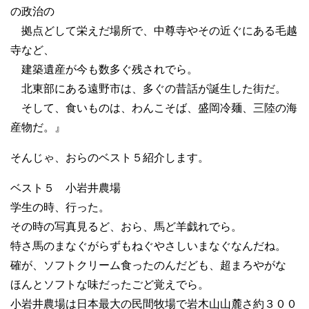
の政治の
拠点どして栄えだ場所で、中尊寺やその近ぐにある毛越
寺など、
建築遺産が今も数多ぐ残されでら。
北東部にある遠野市は、多ぐの昔話が誕生した街だ。
そして、食いものは、わんこそば、盛岡冷麺、三陸の海
産物だ。』
そんじゃ、おらのベスト５紹介します。
ベスト５ 小岩井農場
学生の時、行った。
その時の写真見るど、おら、馬ど羊戯れでら。
特さ馬のまなぐがらずもねぐやさしいまなぐなんだね。
確が、ソフトクリーム食ったのんだども、超まろやがな
ほんとソフトな味だったごど覚えでら。
小岩井農場は日本最大の民間牧場で岩木山山麓さ約３００