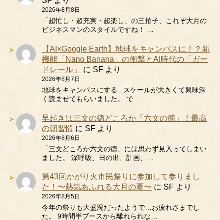
SF
より
2026年8月8日
「超忙し・超充実・超楽し」の三拍子、これぞ大月の
ビジネスマンのスタイルですね！ …
【AI×Google Earth】地球をキャンバスに！？新
機能「Nano Banana」の衝撃とAI時代の「ガー
ドレール」
に
SF
より
2026年8月7日
地球をキャンバスにする...スケールが大きくて興味深
く読ませてもらいました。 で…
早起きは三文の徳どころか「六文の徳」！最高
の朝習慣
に
SF
より
2026年8月6日
「三文どころか六文の徳」には思わず見入ってしまい
ました。 深呼吸、日の出、計画、…
第43回かがり火市民祭りに参加して参りまし
た！〜熱気あふれる大月の夏〜
に
SF
より
2026年8月5日
今年の祭りも大盛況だったようで…お疲れさまでし
た。 9時間半ブースから離れられな…