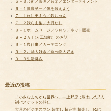
５－３芸術／映画／音楽／エンターテイメント
６－１健康第一／体を鍛えよう
７－１旅に出よう／鉄ちゃん
７－２我ら山梨／大月だし
８－１ホームぺージ／ＳＮＳ／ネット販売
８－２ＡＩ(人工知能）のお話
９－１農仕事／ガーデニング
９－２お酒大好き／食べ物大好き
９－３生活臭さ
最近の投稿
「小さなまちから世界へ」―上野原で味わった3人
制バスケットの熱狂
大月のビジネスマン 超忙し 超充実 超楽し RartⅡ