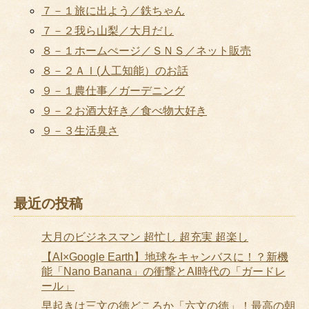
７－１旅に出よう／鉄ちゃん
７－２我ら山梨／大月だし
８－１ホームぺージ／ＳＮＳ／ネット販売
８－２ＡＩ(人工知能）のお話
９－１農仕事／ガーデニング
９－２お酒大好き／食べ物大好き
９－３生活臭さ
最近の投稿
大月のビジネスマン 超忙し 超充実 超楽し
【AI×Google Earth】地球をキャンバスに！？新機
能「Nano Banana」の衝撃とAI時代の「ガードレ
ール」
早起きは三文の徳どころか「六文の徳」！最高の朝