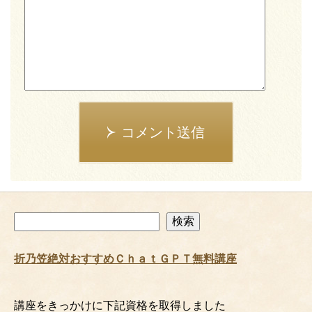
コメント送信
検
検索
索
折乃笠絶対おすすめＣｈａｔＧＰＴ無料講座
講座をきっかけに下記資格を取得しました