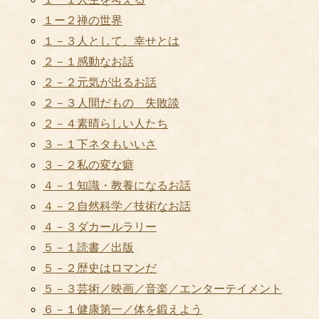
１ー２禅の世界
１－３人として、幸せとは
２－１感動なお話
２－２元気が出るお話
２－３人間だもの 失敗談
２－４素晴らしい人たち
３－１下ネタもいいさ
３－２私の変な癖
４－１知識・教養になるお話
４－２自然科学／技術なお話
４－３ダカールラリー
５－１読書／出版
５－２歴史はロマンだ
５－３芸術／映画／音楽／エンターテイメント
６－１健康第一／体を鍛えよう