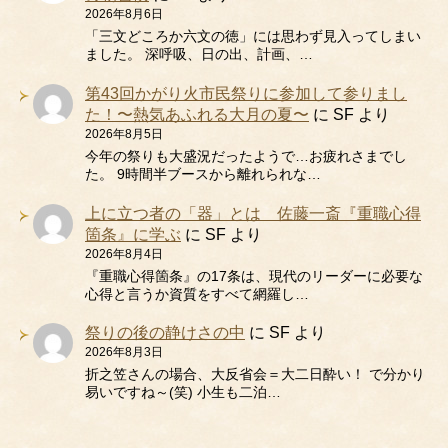
2026年8月6日
「三文どころか六文の徳」には思わず見入ってしまい
ました。 深呼吸、日の出、計画、…
第43回かがり火市民祭りに参加して参りまし
た！〜熱気あふれる大月の夏〜
に
SF
より
2026年8月5日
今年の祭りも大盛況だったようで…お疲れさまでし
た。 9時間半ブースから離れられな…
上に立つ者の「器」とは 佐藤一斎『重職心得
箇条』に学ぶ
に
SF
より
2026年8月4日
『重職心得箇条』の17条は、現代のリーダーに必要な
心得と言うか資質をすべて網羅し…
祭りの後の静けさの中
に
SF
より
2026年8月3日
折之笠さんの場合、大反省会＝大二日酔い！ で分かり
易いですね～(笑) 小生も二泊…