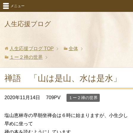
メニュー
人生応援ブログ
人生応援ブログ
TOP
全体
１ー２禅の世界
禅語 「山は是山、水は是水」
2020年11月14日
709PV
１ー２禅の世界
塩山恵林寺の早朝坐禅会は６時に始まりますが、小生少し
早めに坐って
禅の本を読むようにしています。