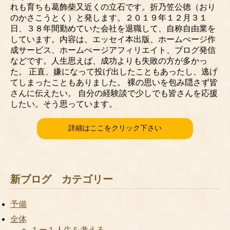
れも育ちも葛飾柴又近くの立石です。折乃笠公徳（おり
のかさこうとく）と発します。２０１９年１２月３１
日、３８年間勤めていた会社を退職して、自称自由業を
しています。内容は、エッセイ本出版、ホームぺージ作
成サービス、ホームぺージアフィリエイト、ブログ発信
などです。人生思えば、成功よりも失敗の方が多かっ
た。 正直、嫌になって投げ出したこともあったし、逃げ
てしまったこともありました。 裸の思いを包み隠さず皆
さんに伝えたい。 自分の経験談で少しでも皆さんを応援
したい。そう思っています。
詳細はここをクリック下さい
新ブログ カテゴリー
予備
全体
１ー１人生を考える