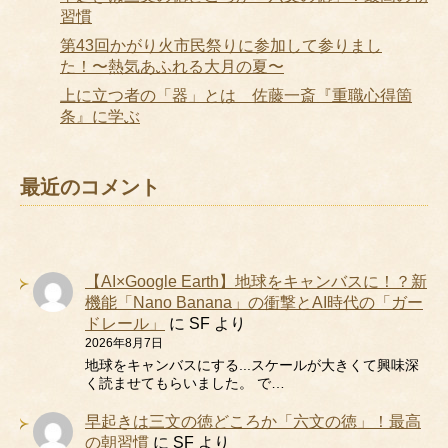
習慣
第43回かがり火市民祭りに参加して参りまし
た！〜熱気あふれる大月の夏〜
上に立つ者の「器」とは 佐藤一斎『重職心得箇
条』に学ぶ
最近のコメント
【AI×Google Earth】地球をキャンバスに！？新
機能「Nano Banana」の衝撃とAI時代の「ガー
ドレール」
に
SF
より
2026年8月7日
地球をキャンバスにする...スケールが大きくて興味深
く読ませてもらいました。 で…
早起きは三文の徳どころか「六文の徳」！最高
の朝習慣
に
SF
より