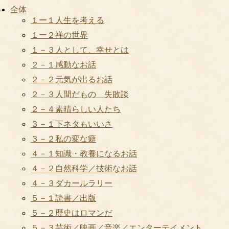
全体
１ー１人生を考える
１ー２禅の世界
１－３人として、幸せとは
２－１感動なお話
２－２元気が出るお話
２－３人間だもの 失敗談
２－４素晴らしい人たち
３－１下ネタもいいさ
３－２私の変な癖
４－１知識・教養になるお話
４－２自然科学／技術なお話
４－３ダカールラリー
５－１読書／出版
５－２歴史はロマンだ
５－３芸術／映画／音楽／エンターテイメント