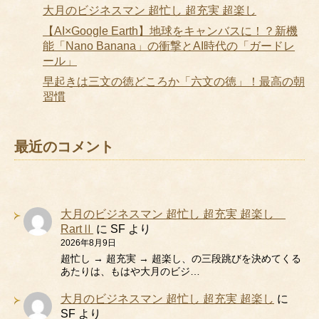
大月のビジネスマン 超忙し 超充実 超楽し
【AI×Google Earth】地球をキャンバスに！？新機
能「Nano Banana」の衝撃とAI時代の「ガードレ
ール」
早起きは三文の徳どころか「六文の徳」！最高の朝
習慣
最近のコメント
大月のビジネスマン 超忙し 超充実 超楽し
RartⅡ
に
SF
より
2026年8月9日
超忙し → 超充実 → 超楽し、の三段跳びを決めてくる
あたりは、もはや大月のビジ…
大月のビジネスマン 超忙し 超充実 超楽し
に
SF
より