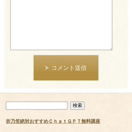
コメント送信
検
検索
索
折乃笠絶対おすすめＣｈａｔＧＰＴ無料講座