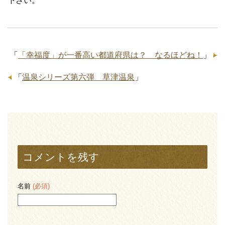
下さい。
「
「幸福度」が一番高い都道府県は？ なるほどね！
」
「
温泉シリーズ第六弾 草津温泉
」
コメントを残す
名前
(必須)