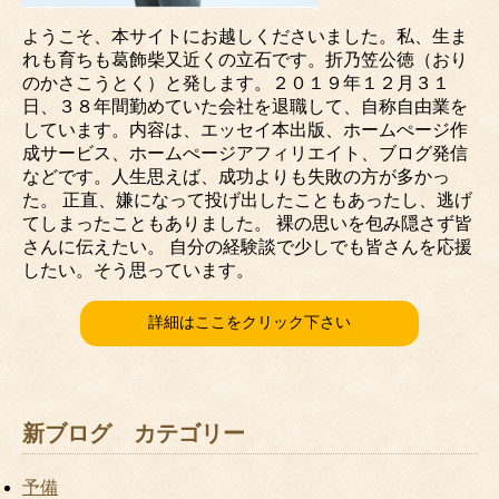
ようこそ、本サイトにお越しくださいました。私、生ま
れも育ちも葛飾柴又近くの立石です。折乃笠公徳（おり
のかさこうとく）と発します。２０１９年１２月３１
日、３８年間勤めていた会社を退職して、自称自由業を
しています。内容は、エッセイ本出版、ホームぺージ作
成サービス、ホームぺージアフィリエイト、ブログ発信
などです。人生思えば、成功よりも失敗の方が多かっ
た。 正直、嫌になって投げ出したこともあったし、逃げ
てしまったこともありました。 裸の思いを包み隠さず皆
さんに伝えたい。 自分の経験談で少しでも皆さんを応援
したい。そう思っています。
詳細はここをクリック下さい
新ブログ カテゴリー
予備