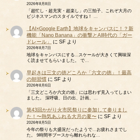
2026年8月8日
「超忙し・超充実・超楽し」の三拍子、これぞ大月の
ビジネスマンのスタイルですね！ …
【AI×Google Earth】地球をキャンバスに！？新
機能「Nano Banana」の衝撃とAI時代の「ガー
ドレール」
に
SF
より
2026年8月7日
地球をキャンバスにする...スケールが大きくて興味深
く読ませてもらいました。 で…
早起きは三文の徳どころか「六文の徳」！最高
の朝習慣
に
SF
より
2026年8月6日
「三文どころか六文の徳」には思わず見入ってしまい
ました。 深呼吸、日の出、計画、…
第43回かがり火市民祭りに参加して参りまし
た！〜熱気あふれる大月の夏〜
に
SF
より
2026年8月5日
今年の祭りも大盛況だったようで…お疲れさまでし
た。 9時間半ブースから離れられな…