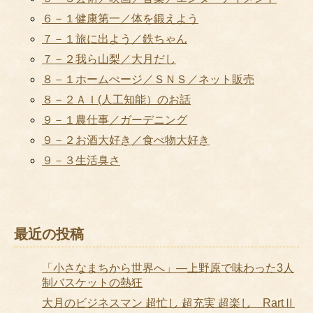
６－１健康第一／体を鍛えよう
７－１旅に出よう／鉄ちゃん
７－２我ら山梨／大月だし
８－１ホームぺージ／ＳＮＳ／ネット販売
８－２ＡＩ(人工知能）のお話
９－１農仕事／ガーデニング
９－２お酒大好き／食べ物大好き
９－３生活臭さ
最近の投稿
「小さなまちから世界へ」―上野原で味わった3人
制バスケットの熱狂
大月のビジネスマン 超忙し 超充実 超楽し RartⅡ