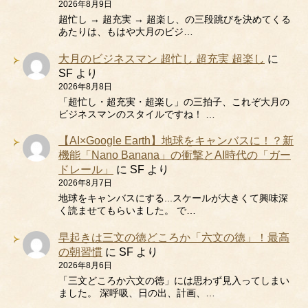
2026年8月9日
超忙し → 超充実 → 超楽し、の三段跳びを決めてくる
あたりは、もはや大月のビジ…
大月のビジネスマン 超忙し 超充実 超楽し
に
SF
より
2026年8月8日
「超忙し・超充実・超楽し」の三拍子、これぞ大月の
ビジネスマンのスタイルですね！ …
【AI×Google Earth】地球をキャンバスに！？新
機能「Nano Banana」の衝撃とAI時代の「ガー
ドレール」
に
SF
より
2026年8月7日
地球をキャンバスにする...スケールが大きくて興味深
く読ませてもらいました。 で…
早起きは三文の徳どころか「六文の徳」！最高
の朝習慣
に
SF
より
2026年8月6日
「三文どころか六文の徳」には思わず見入ってしまい
ました。 深呼吸、日の出、計画、…