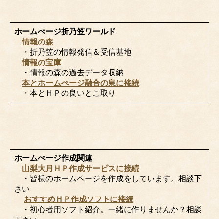
ホームぺージ折乃笠ワールド
情報の森
・折乃笠の情報発信＆受信基地
情報の宝庫
・情報の森の過去データ収納
本とホームぺージ融合の泉に接続
・本とＨＰの良いとこ取り
ホームぺージ作成関連
山梨大月ＨＰ作成サービスに接続
・皆様のホームページを作成をしています。相談下
さい
おすすめＨＰ作成ソフトに接続
・初心者用ソフト紹介。一緒に作りませんか？相談