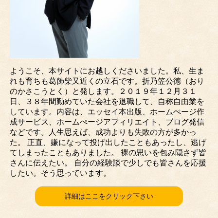
ようこそ、本サイトにお越しくださいました。私、生ま
れも育ちも葛飾柴又近くの立石です。折乃笠公徳（おり
のかさこうとく）と発します。２０１９年１２月３１
日、３８年間勤めていた会社を退職して、自称自由業を
しています。内容は、エッセイ本出版、ホームぺージ作
成サービス、ホームぺージアフィリエイト、ブログ発信
などです。人生思えば、成功よりも失敗の方が多かっ
た。 正直、嫌になって投げ出したこともあったし、逃げ
てしまったこともありました。 裸の思いを包み隠さず皆
さんに伝えたい。 自分の経験談で少しでも皆さんを応援
したい。そう思っています。
詳細はここをクリック下さい