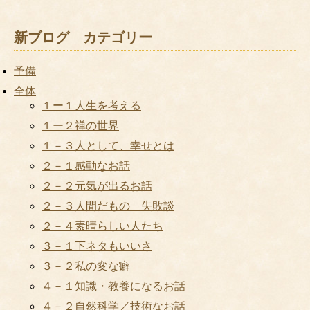
新ブログ カテゴリー
予備
全体
１ー１人生を考える
１ー２禅の世界
１－３人として、幸せとは
２－１感動なお話
２－２元気が出るお話
２－３人間だもの 失敗談
２－４素晴らしい人たち
３－１下ネタもいいさ
３－２私の変な癖
４－１知識・教養になるお話
４－２自然科学／技術なお話