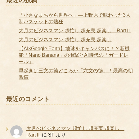
「小さなまちから世界へ」―上野原で味わった3人
制バスケットの熱狂
大月のビジネスマン 超忙し 超充実 超楽し RartⅡ
大月のビジネスマン 超忙し 超充実 超楽し
【AI×Google Earth】地球をキャンバスに！？新機
能「Nano Banana」の衝撃とAI時代の「ガードレ
ール」
早起きは三文の徳どころか「六文の徳」！最高の朝
習慣
最近のコメント
大月のビジネスマン 超忙し 超充実 超楽し
RartⅡ
に
SF
より