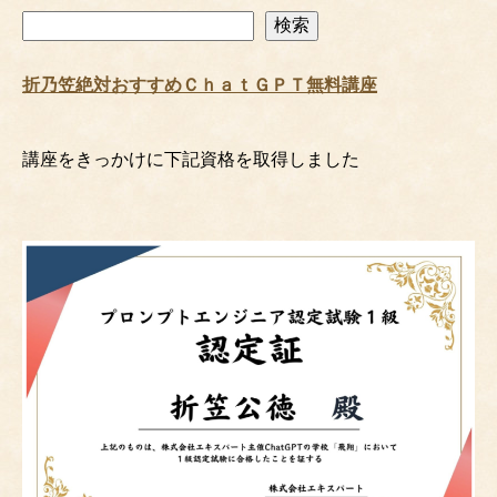
検
検索
索
折乃笠絶対おすすめＣｈａｔＧＰＴ無料講座
講座をきっかけに下記資格を取得しました