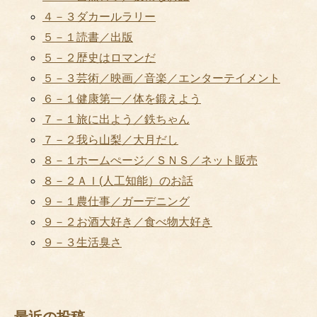
４－３ダカールラリー
５－１読書／出版
５－２歴史はロマンだ
５－３芸術／映画／音楽／エンターテイメント
６－１健康第一／体を鍛えよう
７－１旅に出よう／鉄ちゃん
７－２我ら山梨／大月だし
８－１ホームぺージ／ＳＮＳ／ネット販売
８－２ＡＩ(人工知能）のお話
９－１農仕事／ガーデニング
９－２お酒大好き／食べ物大好き
９－３生活臭さ
最近の投稿