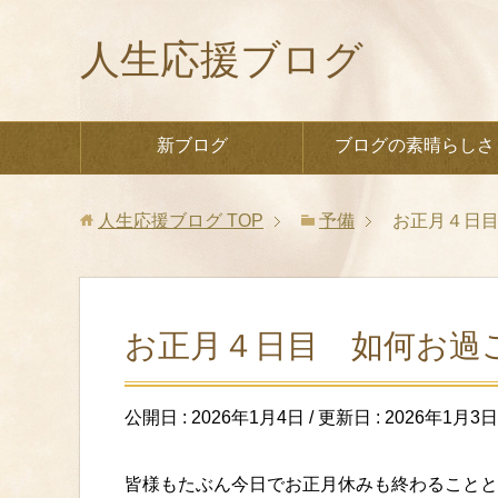
人生応援ブログ
新ブログ
ブログの素晴らしさ
人生応援ブログ
TOP
予備
お正月４日
お正月４日目 如何お過
公開日 :
2026年1月4日
/ 更新日 :
2026年1月3日
皆様もたぶん今日でお正月休みも終わることと