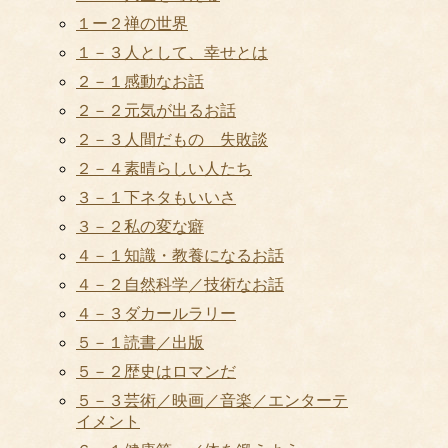
１ー２禅の世界
１－３人として、幸せとは
２－１感動なお話
２－２元気が出るお話
２－３人間だもの 失敗談
２－４素晴らしい人たち
３－１下ネタもいいさ
３－２私の変な癖
４－１知識・教養になるお話
４－２自然科学／技術なお話
４－３ダカールラリー
５－１読書／出版
５－２歴史はロマンだ
５－３芸術／映画／音楽／エンターテ
イメント