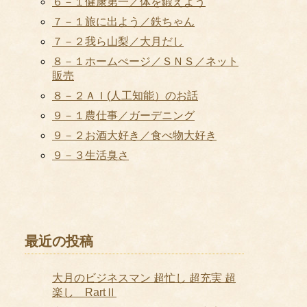
６－１健康第一／体を鍛えよう
７－１旅に出よう／鉄ちゃん
７－２我ら山梨／大月だし
８－１ホームぺージ／ＳＮＳ／ネット
販売
８－２ＡＩ(人工知能）のお話
９－１農仕事／ガーデニング
９－２お酒大好き／食べ物大好き
９－３生活臭さ
最近の投稿
大月のビジネスマン 超忙し 超充実 超
楽し RartⅡ