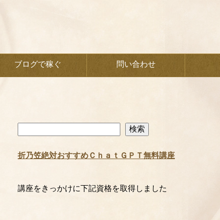
ブログで稼ぐ
問い合わせ
検
検索
索
折乃笠絶対おすすめＣｈａｔＧＰＴ無料講座
講座をきっかけに下記資格を取得しました