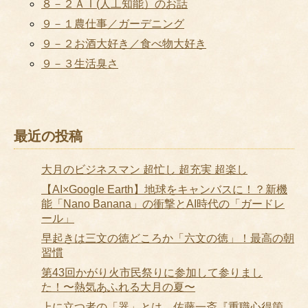
８－２ＡＩ(人工知能）のお話
９－１農仕事／ガーデニング
９－２お酒大好き／食べ物大好き
９－３生活臭さ
最近の投稿
大月のビジネスマン 超忙し 超充実 超楽し
【AI×Google Earth】地球をキャンバスに！？新機
能「Nano Banana」の衝撃とAI時代の「ガードレ
ール」
早起きは三文の徳どころか「六文の徳」！最高の朝
習慣
第43回かがり火市民祭りに参加して参りまし
た！〜熱気あふれる大月の夏〜
上に立つ者の「器」とは 佐藤一斎『重職心得箇