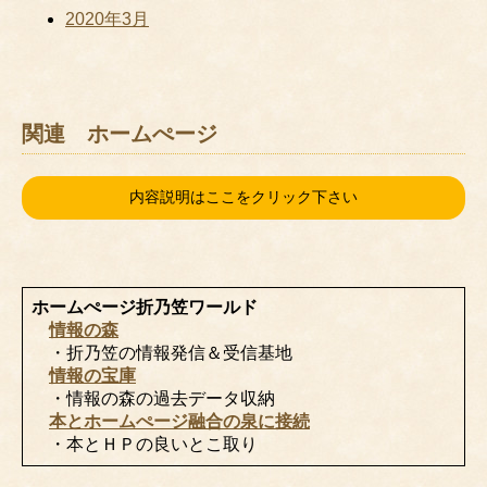
2020年3月
関連 ホームぺージ
内容説明はここをクリック下さい
ホームぺージ折乃笠ワールド
情報の森
・折乃笠の情報発信＆受信基地
情報の宝庫
・情報の森の過去データ収納
本とホームぺージ融合の泉に接続
・本とＨＰの良いとこ取り