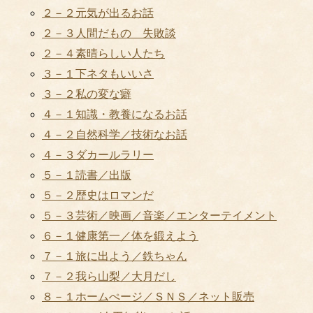
２－２元気が出るお話
２－３人間だもの 失敗談
２－４素晴らしい人たち
３－１下ネタもいいさ
３－２私の変な癖
４－１知識・教養になるお話
４－２自然科学／技術なお話
４－３ダカールラリー
５－１読書／出版
５－２歴史はロマンだ
５－３芸術／映画／音楽／エンターテイメント
６－１健康第一／体を鍛えよう
７－１旅に出よう／鉄ちゃん
７－２我ら山梨／大月だし
８－１ホームぺージ／ＳＮＳ／ネット販売