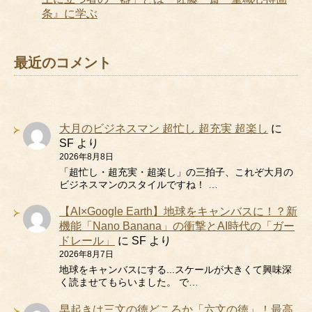
条』に学ぶ
最近のコメント
大月のビジネスマン 超忙し 超充実 超楽し
に
SF
より
2026年8月8日
「超忙し・超充実・超楽し」の三拍子、これぞ大月の
ビジネスマンのスタイルですね！ …
【AI×Google Earth】地球をキャンバスに！？新
機能「Nano Banana」の衝撃とAI時代の「ガー
ドレール」
に
SF
より
2026年8月7日
地球をキャンバスにする...スケールが大きくて興味深
く読ませてもらいました。 で…
早起きは三文の徳どころか「六文の徳」！最高