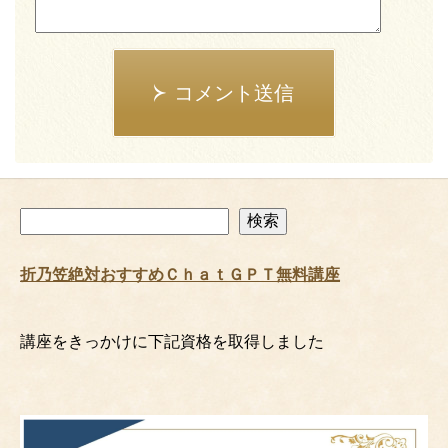
コメント送信
検
検索
索
折乃笠絶対おすすめＣｈａｔＧＰＴ無料講座
講座をきっかけに下記資格を取得しました