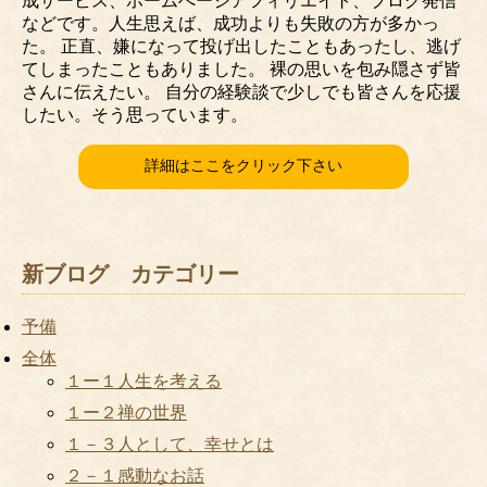
成サービス、ホームぺージアフィリエイト、ブログ発信
などです。人生思えば、成功よりも失敗の方が多かっ
た。 正直、嫌になって投げ出したこともあったし、逃げ
てしまったこともありました。 裸の思いを包み隠さず皆
さんに伝えたい。 自分の経験談で少しでも皆さんを応援
したい。そう思っています。
詳細はここをクリック下さい
新ブログ カテゴリー
予備
全体
１ー１人生を考える
１ー２禅の世界
１－３人として、幸せとは
２－１感動なお話