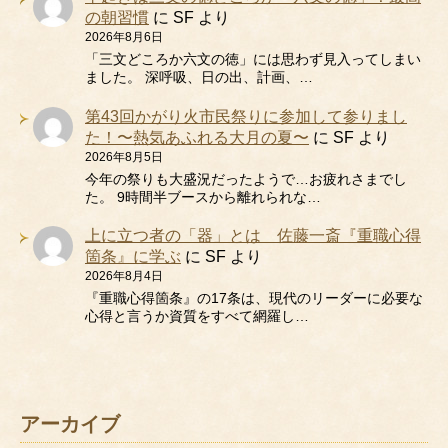
の朝習慣
に
SF
より
2026年8月6日
「三文どころか六文の徳」には思わず見入ってしまい
ました。 深呼吸、日の出、計画、…
第43回かがり火市民祭りに参加して参りまし
た！〜熱気あふれる大月の夏〜
に
SF
より
2026年8月5日
今年の祭りも大盛況だったようで…お疲れさまでし
た。 9時間半ブースから離れられな…
上に立つ者の「器」とは 佐藤一斎『重職心得
箇条』に学ぶ
に
SF
より
2026年8月4日
『重職心得箇条』の17条は、現代のリーダーに必要な
心得と言うか資質をすべて網羅し…
アーカイブ