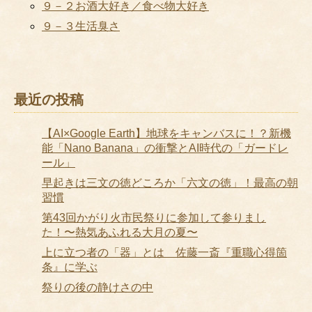
９－２お酒大好き／食べ物大好き
９－３生活臭さ
最近の投稿
【AI×Google Earth】地球をキャンバスに！？新機
能「Nano Banana」の衝撃とAI時代の「ガードレ
ール」
早起きは三文の徳どころか「六文の徳」！最高の朝
習慣
第43回かがり火市民祭りに参加して参りまし
た！〜熱気あふれる大月の夏〜
上に立つ者の「器」とは 佐藤一斎『重職心得箇
条』に学ぶ
祭りの後の静けさの中