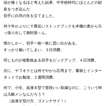
頭が痛くなるほど考えた結果、中学校時代にほとんどの財
産をつぎ込んだ
切手に白羽の矢を立てました。
何十年かぶりに十冊近いストックブックを本棚の奥から引
っ張り出して御対面～ん。
懐かしか～。切手一枚一枚に思い出がある。
すっかり魅いてしまい、３日消費。
同じものが複数枚ある切手をピックアップ、４日消費。
次に、ヤフオクとは何ぞやから応用まで、書籍とインター
ネットでお勉強、２週間消費。
何で、小生、血液Ｂ型で普段いい加減なのに、こういう時
は几帳メンなんだろう？
（血液Ｂ型の方、ゴメンナサイ！）