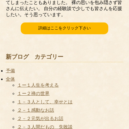
てしまったこともありました。 裸の思いを包み隠さず皆
さんに伝えたい。 自分の経験談で少しでも皆さんを応援
したい。そう思っています。
詳細はここをクリック下さい
新ブログ カテゴリー
予備
全体
１ー１人生を考える
１ー２禅の世界
１－３人として、幸せとは
２－１感動なお話
２－２元気が出るお話
２－３人間だもの 失敗談