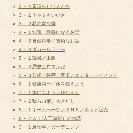
２－４素晴らしい人たち
３－１下ネタもいいさ
３－２私の変な癖
４－１知識・教養になるお話
４－２自然科学／技術なお話
４－３ダカールラリー
５－１読書／出版
５－２歴史はロマンだ
５－３芸術／映画／音楽／エンターテイメント
６－１健康第一／体を鍛えよう
７－１旅に出よう／鉄ちゃん
７－２我ら山梨／大月だし
８－１ホームぺージ／ＳＮＳ／ネット販売
８－２ＡＩ(人工知能）のお話
９－１農仕事／ガーデニング