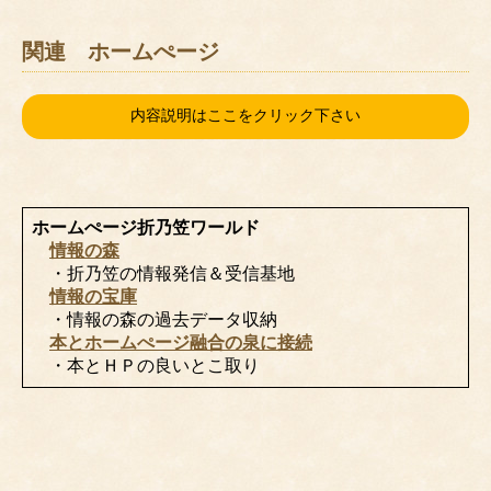
関連 ホームぺージ
内容説明はここをクリック下さい
ホームぺージ折乃笠ワールド
情報の森
・折乃笠の情報発信＆受信基地
情報の宝庫
・情報の森の過去データ収納
本とホームぺージ融合の泉に接続
・本とＨＰの良いとこ取り