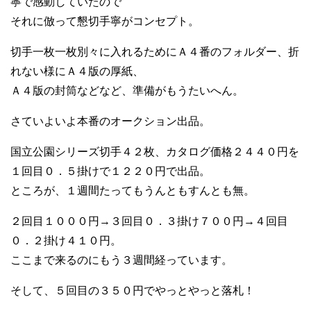
寧で感動していたので
それに倣って懇切手寧がコンセプト。
切手一枚一枚別々に入れるためにＡ４番のフォルダー、折
れない様にＡ４版の厚紙、
Ａ４版の封筒などなど、準備がもうたいへん。
さていよいよ本番のオークション出品。
国立公園シリーズ切手４２枚、カタログ価格２４４０円を
１回目０．５掛けで１２２０円で出品。
ところが、１週間たってもうんともすんとも無。
２回目１０００円→３回目０．３掛け７００円→４回目
０．２掛け４１０円。
ここまで来るのにもう３週間経っています。
そして、５回目の３５０円でやっとやっと落札！