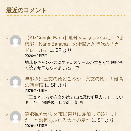
最近のコメント
【AI×Google Earth】地球をキャンバスに！？新
機能「Nano Banana」の衝撃とAI時代の「ガー
ドレール」
に
SF
より
2026年8月7日
地球をキャンバスにする...スケールが大きくて興味深
く読ませてもらいました。 で…
早起きは三文の徳どころか「六文の徳」！最高
の朝習慣
に
SF
より
2026年8月6日
「三文どころか六文の徳」には思わず見入ってしまい
ました。 深呼吸、日の出、計画、…
第43回かがり火市民祭りに参加して参りまし
た！〜熱気あふれる大月の夏〜
に
SF
より
2026年8月5日