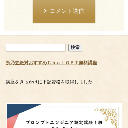
コメント送信
検
検索
索
折乃笠絶対おすすめＣｈａｔＧＰＴ無料講座
講座をきっかけに下記資格を取得しました