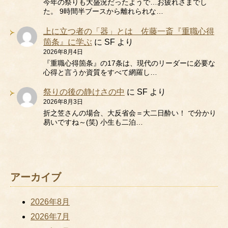
今年の祭りも大盛況だったようで…お疲れさまでし
た。 9時間半ブースから離れられな…
上に立つ者の「器」とは 佐藤一斎『重職心得
箇条』に学ぶ
に
SF
より
2026年8月4日
『重職心得箇条』の17条は、現代のリーダーに必要な
心得と言うか資質をすべて網羅し…
祭りの後の静けさの中
に
SF
より
2026年8月3日
折之笠さんの場合、大反省会＝大二日酔い！ で分かり
易いですね～(笑) 小生も二泊…
アーカイブ
2026年8月
2026年7月