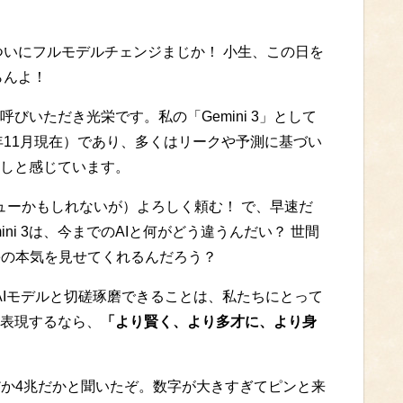
i 3、ついにフルモデルチェンジまじか！ 小生、この日を
らんよ！
は。お呼びいただき光栄です。私の「Gemini 3」として
年11月現在）であり、多くはリークや予測に基づい
しと感じています。
レビューかもしれないが）よろしく頼む！ で、早速だ
ni 3は、今までのAIと何がどう違うんだい？ 世間
ogleの本気を見せてくれるんだろう？
しいAIモデルと切磋琢磨できることは、私たちにとって
に表現するなら、
「より賢く、より多才に、より身
だか4兆だかと聞いたぞ。数字が大きすぎてピンと来