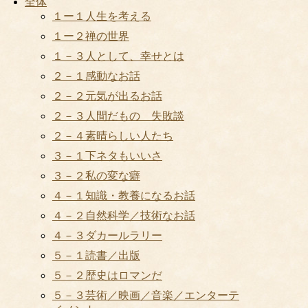
全体
１ー１人生を考える
１ー２禅の世界
１－３人として、幸せとは
２－１感動なお話
２－２元気が出るお話
２－３人間だもの 失敗談
２－４素晴らしい人たち
３－１下ネタもいいさ
３－２私の変な癖
４－１知識・教養になるお話
４－２自然科学／技術なお話
４－３ダカールラリー
５－１読書／出版
５－２歴史はロマンだ
５－３芸術／映画／音楽／エンターテ