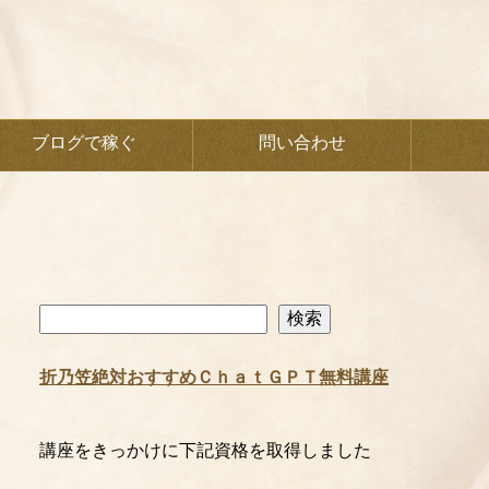
ブログで稼ぐ
問い合わせ
検
検索
索
折乃笠絶対おすすめＣｈａｔＧＰＴ無料講座
講座をきっかけに下記資格を取得しました