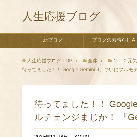
人生応援ブログ
新ブログ
ブログの素晴らしさ
人生応援ブログ
TOP
全体
２－２元
待ってました！！ Google Gemini 3、ついにフル
待ってました！！ Google
ルチェンジまじか！ 『Gem
2025年11月8日
340PV