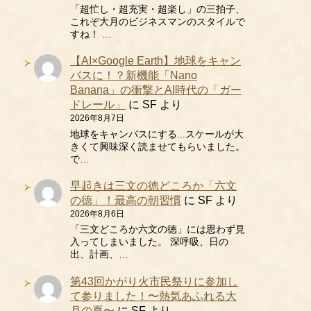
「超忙し・超充実・超楽し」の三拍子、
これぞ大月のビジネスマンのスタイルで
すね！ …
【AI×Google Earth】地球をキャン
バスに！？新機能「Nano
Banana」の衝撃とAI時代の「ガー
ドレール」
に
SF
より
2026年8月7日
地球をキャンバスにする...スケールが大
きくて興味深く読ませてもらいました。
で…
早起きは三文の徳どころか「六文
の徳」！最高の朝習慣
に
SF
より
2026年8月6日
「三文どころか六文の徳」には思わず見
入ってしまいました。 深呼吸、日の
出、計画、…
第43回かがり火市民祭りに参加し
て参りました！〜熱気あふれる大
月の夏〜
に
SF
より