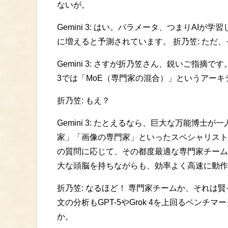
ないが。
Gemini 3: はい。パラメータ、つまりAI
に増えると予測されています。 折乃笠: ただ
Gemini 3: さすが折乃笠さん、鋭いご指摘
3では「MoE（専門家の混合）」というアー
折乃笠: もえ？
Gemini 3: たとえるなら、巨大な万能博
家」「画像の専門家」といったスペシャリスト
の質問に応じて、その都度最適な専門家チーム
大な頭脳を持ちながらも、効率よく高速に動作
折乃笠: なるほど！ 専門家チームか、それは
文の分析もGPT-5やGrok 4を上回るベン
か。