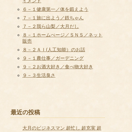
イメント
６－１健康第一／体を鍛えよう
７－１旅に出よう／鉄ちゃん
７－２我ら山梨／大月だし
８－１ホームぺージ／ＳＮＳ／ネット
販売
８－２ＡＩ(人工知能）のお話
９－１農仕事／ガーデニング
９－２お酒大好き／食べ物大好き
９－３生活臭さ
最近の投稿
大月のビジネスマン 超忙し 超充実 超