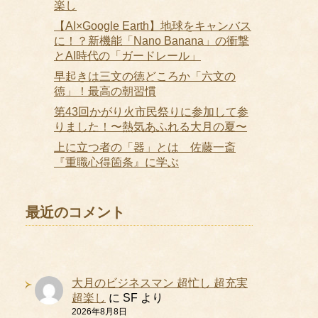
楽し
【AI×Google Earth】地球をキャンバス
に！？新機能「Nano Banana」の衝撃
とAI時代の「ガードレール」
早起きは三文の徳どころか「六文の
徳」！最高の朝習慣
第43回かがり火市民祭りに参加して参
りました！〜熱気あふれる大月の夏〜
上に立つ者の「器」とは 佐藤一斎
『重職心得箇条』に学ぶ
最近のコメント
大月のビジネスマン 超忙し 超充実
超楽し
に
SF
より
2026年8月8日