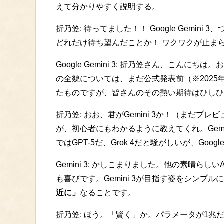
えて分かりやすく説明する。
折乃笠: 待ってました！！ Google Gemin
どれだけ待ち望んだことか！ ワクワクが止ま
Google Gemini 3: 折乃笠さん、こんにち
の全貌については、まだ公式発表前（※2025
たものですが、皆さんのその熱い期待はひしひ
折乃笠: おお、君がGemini 3か！（まだプ
が、初心者にもわかるように教えてくれ。Gemi
ではGPT-5だ、Grok 4だと騒がしいが、Go
Gemini 3: かしこまりました。他の素晴ら
も喜びです。Gemini 3が目指す姿をシンプル
近に」
なることです。
折乃笠: ほう。「賢く」か。パラメータが1兆