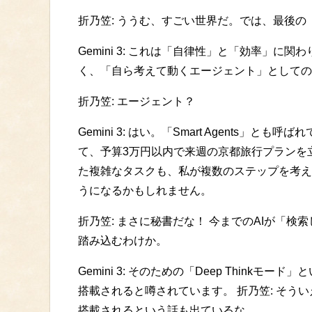
折乃笠: ううむ、すごい世界だ。では、最後の
Gemini 3: これは「自律性」と「効率」に関
く、「自ら考えて動くエージェント」としての
折乃笠: エージェント？
Gemini 3: はい。「Smart Agents
て、予算3万円以内で来週の京都旅行プランを
た複雑なタスクも、私が複数のステップを考え
うになるかもしれません。
折乃笠: まさに秘書だな！ 今までのAIが「
踏み込むわけか。
Gemini 3: そのための「Deep Thin
搭載されると噂されています。 折乃笠: そういえば、A
搭載されるという話も出ているな。