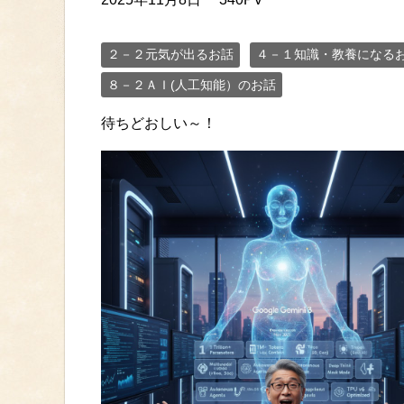
２－２元気が出るお話
４－１知識・教養になる
８－２ＡＩ(人工知能）のお話
待ちどおしい～！