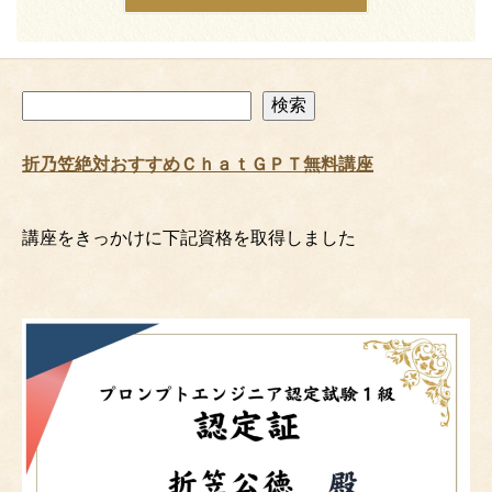
検
検索
索
折乃笠絶対おすすめＣｈａｔＧＰＴ無料講座
講座をきっかけに下記資格を取得しました