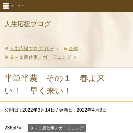
メニュー
人生応援ブログ
人生応援ブログ
TOP
全体
９－１農仕事／ガーデニング
半筆半農 その１ 春よ来
い！ 早く来い！
公開日 :
2022年3月14日
/ 更新日 :
2022年4月8日
2365PV
９－１農仕事／ガーデニング