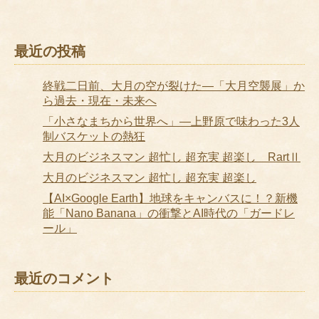
最近の投稿
終戦二日前、大月の空が裂けた―「大月空襲展」か
ら過去・現在・未来へ
「小さなまちから世界へ」―上野原で味わった3人
制バスケットの熱狂
大月のビジネスマン 超忙し 超充実 超楽し RartⅡ
大月のビジネスマン 超忙し 超充実 超楽し
【AI×Google Earth】地球をキャンバスに！？新機
能「Nano Banana」の衝撃とAI時代の「ガードレ
ール」
最近のコメント