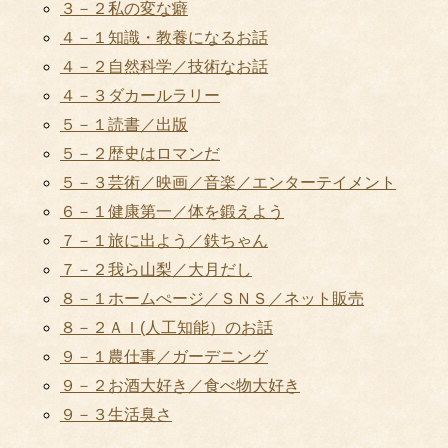
３－２私の変な癖
４－１知識・教養になるお話
４－２自然科学／技術なお話
４－３ダカールラリー
５－１読書／出版
５－２歴史はロマンだ
５－３芸術／映画／音楽／エンターテイメント
６－１健康第一／体を鍛えよう
７－１旅に出よう／鉄ちゃん
７－２我ら山梨／大月だし
８－１ホームぺージ／ＳＮＳ／ネット販売
８－２ＡＩ(人工知能）のお話
９－１農仕事／ガーデニング
９－２お酒大好き／食べ物大好き
９－３生活臭さ