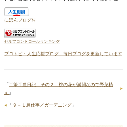
にほんブログ村
セルフコントロールランキング
ブロトピ：人生応援ブログ 毎日ブログを更新しています
「
半筆半農日記 その２ 桃の花が満開なので野菜植
え
」
「
９－１農仕事／ガーデニング
」