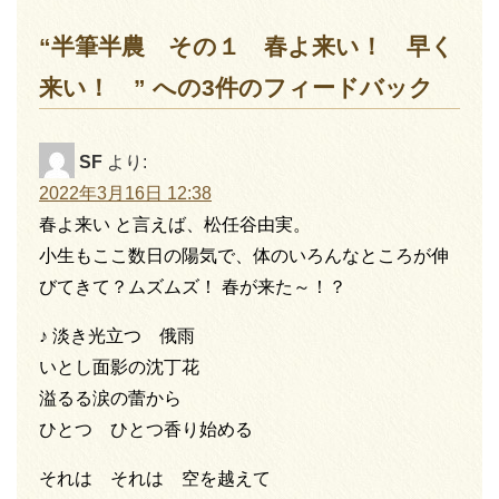
“半筆半農 その１ 春よ来い！ 早く
来い！ ” への3件のフィードバック
SF
より:
2022年3月16日 12:38
春よ来い と言えば、松任谷由実。
小生もここ数日の陽気で、体のいろんなところが伸
びてきて？ムズムズ！ 春が来た～！？
♪ 淡き光立つ 俄雨
いとし面影の沈丁花
溢るる涙の蕾から
ひとつ ひとつ香り始める
それは それは 空を越えて