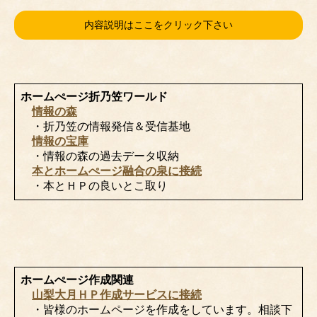
内容説明はここをクリック下さい
ホームぺージ折乃笠ワールド
情報の森
・折乃笠の情報発信＆受信基地
情報の宝庫
・情報の森の過去データ収納
本とホームぺージ融合の泉に接続
・本とＨＰの良いとこ取り
ホームぺージ作成関連
山梨大月ＨＰ作成サービスに接続
・皆様のホームページを作成をしています。相談下