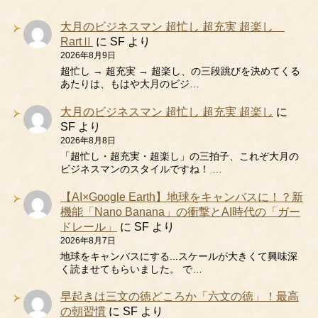
大月のビジネスマン 超忙し 超充実 超楽し
RartⅡ
に
SF
より
2026年8月9日
超忙し → 超充実 → 超楽し、の三段跳びを決めてくる
あたりは、もはや大月のビジ…
大月のビジネスマン 超忙し 超充実 超楽し
に
SF
より
2026年8月8日
「超忙し・超充実・超楽し」の三拍子、これぞ大月の
ビジネスマンのスタイルですね！ …
【AI×Google Earth】地球をキャンバスに！？新
機能「Nano Banana」の衝撃とAI時代の「ガー
ドレール」
に
SF
より
2026年8月7日
地球をキャンバスにする...スケールが大きくて興味深
く読ませてもらいました。 で…
早起きは三文の徳どころか「六文の徳」！最高
の朝習慣
に
SF
より