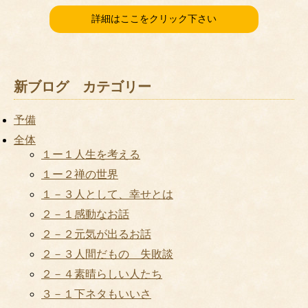
詳細はここをクリック下さい
新ブログ カテゴリー
予備
全体
１ー１人生を考える
１ー２禅の世界
１－３人として、幸せとは
２－１感動なお話
２－２元気が出るお話
２－３人間だもの 失敗談
２－４素晴らしい人たち
３－１下ネタもいいさ