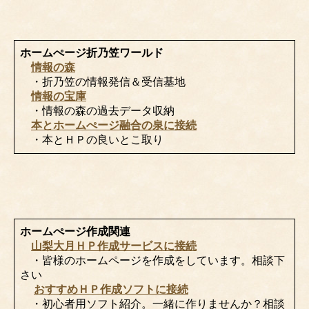
ホームぺージ折乃笠ワールド
情報の森
・折乃笠の情報発信＆受信基地
情報の宝庫
・情報の森の過去データ収納
本とホームぺージ融合の泉に接続
・本とＨＰの良いとこ取り
ホームぺージ作成関連
山梨大月ＨＰ作成サービスに接続
・皆様のホームページを作成をしています。相談下
さい
おすすめＨＰ作成ソフトに接続
・初心者用ソフト紹介。一緒に作りませんか？相談