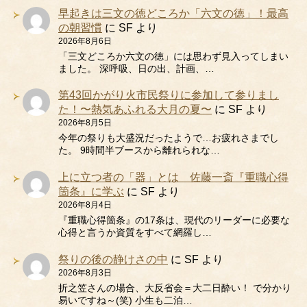
早起きは三文の徳どころか「六文の徳」！最高
の朝習慣
に
SF
より
2026年8月6日
「三文どころか六文の徳」には思わず見入ってしまい
ました。 深呼吸、日の出、計画、…
第43回かがり火市民祭りに参加して参りまし
た！〜熱気あふれる大月の夏〜
に
SF
より
2026年8月5日
今年の祭りも大盛況だったようで…お疲れさまでし
た。 9時間半ブースから離れられな…
上に立つ者の「器」とは 佐藤一斎『重職心得
箇条』に学ぶ
に
SF
より
2026年8月4日
『重職心得箇条』の17条は、現代のリーダーに必要な
心得と言うか資質をすべて網羅し…
祭りの後の静けさの中
に
SF
より
2026年8月3日
折之笠さんの場合、大反省会＝大二日酔い！ で分かり
易いですね～(笑) 小生も二泊…