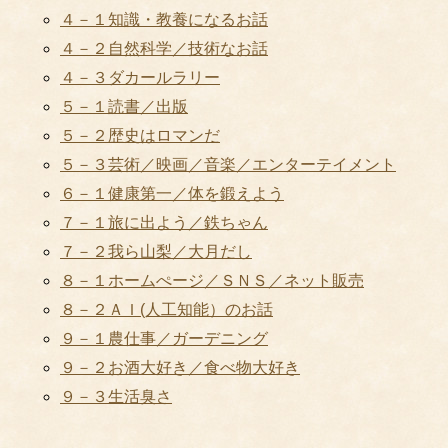
４－１知識・教養になるお話
４－２自然科学／技術なお話
４－３ダカールラリー
５－１読書／出版
５－２歴史はロマンだ
５－３芸術／映画／音楽／エンターテイメント
６－１健康第一／体を鍛えよう
７－１旅に出よう／鉄ちゃん
７－２我ら山梨／大月だし
８－１ホームぺージ／ＳＮＳ／ネット販売
８－２ＡＩ(人工知能）のお話
９－１農仕事／ガーデニング
９－２お酒大好き／食べ物大好き
９－３生活臭さ