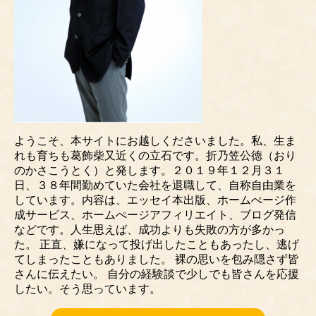
ようこそ、本サイトにお越しくださいました。私、生ま
れも育ちも葛飾柴又近くの立石です。折乃笠公徳（おり
のかさこうとく）と発します。２０１９年１２月３１
日、３８年間勤めていた会社を退職して、自称自由業を
しています。内容は、エッセイ本出版、ホームぺージ作
成サービス、ホームぺージアフィリエイト、ブログ発信
などです。人生思えば、成功よりも失敗の方が多かっ
た。 正直、嫌になって投げ出したこともあったし、逃げ
てしまったこともありました。 裸の思いを包み隠さず皆
さんに伝えたい。 自分の経験談で少しでも皆さんを応援
したい。そう思っています。