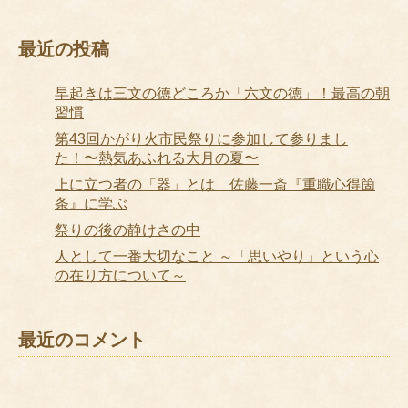
最近の投稿
早起きは三文の徳どころか「六文の徳」！最高の朝
習慣
第43回かがり火市民祭りに参加して参りまし
た！〜熱気あふれる大月の夏〜
上に立つ者の「器」とは 佐藤一斎『重職心得箇
条』に学ぶ
祭りの後の静けさの中
人として一番大切なこと ～「思いやり」という心
の在り方について～
最近のコメント