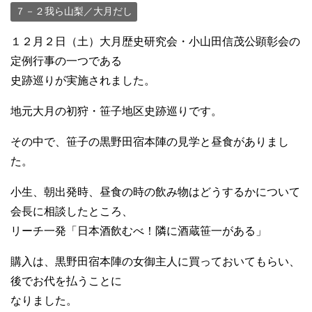
７－２我ら山梨／大月だし
１２月２日（土）大月歴史研究会・小山田信茂公顕彰会の
定例行事の一つである
史跡巡りが実施されました。
地元大月の初狩・笹子地区史跡巡りです。
その中で、笹子の黒野田宿本陣の見学と昼食がありまし
た。
小生、朝出発時、昼食の時の飲み物はどうするかについて
会長に相談したところ、
リーチ一発「日本酒飲むべ！隣に酒蔵笹一がある」
購入は、黒野田宿本陣の女御主人に買っておいてもらい、
後でお代を払うことに
なりました。