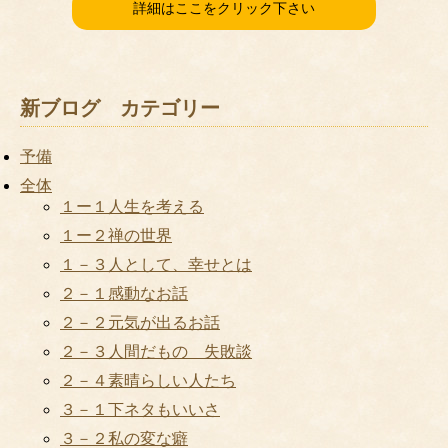
詳細はここをクリック下さい
新ブログ カテゴリー
予備
全体
１ー１人生を考える
１ー２禅の世界
１－３人として、幸せとは
２－１感動なお話
２－２元気が出るお話
２－３人間だもの 失敗談
２－４素晴らしい人たち
３－１下ネタもいいさ
３－２私の変な癖