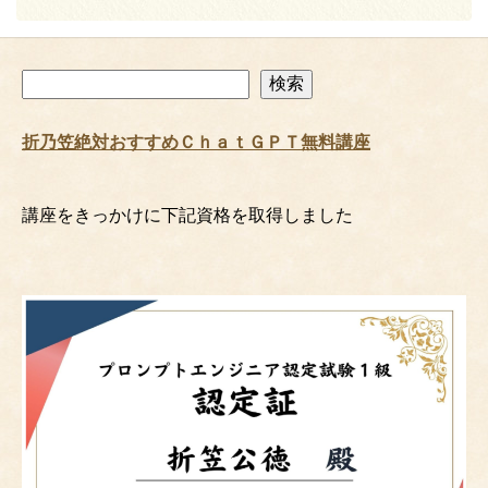
検
検索
索
折乃笠絶対おすすめＣｈａｔＧＰＴ無料講座
講座をきっかけに下記資格を取得しました