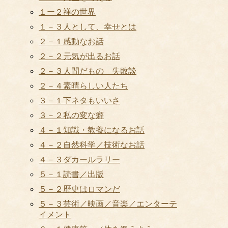
１ー２禅の世界
１－３人として、幸せとは
２－１感動なお話
２－２元気が出るお話
２－３人間だもの 失敗談
２－４素晴らしい人たち
３－１下ネタもいいさ
３－２私の変な癖
４－１知識・教養になるお話
４－２自然科学／技術なお話
４－３ダカールラリー
５－１読書／出版
５－２歴史はロマンだ
５－３芸術／映画／音楽／エンターテ
イメント