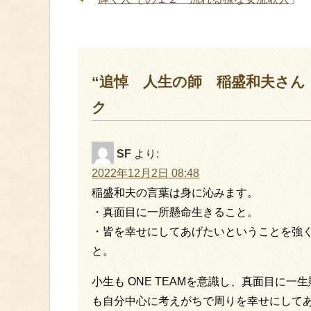
“追悼 人生の師 稲盛和夫さん
ク
SF
より:
2022年12月2日 08:48
稲盛和夫の言葉は身に沁みます。
・真面目に一所懸命生きること。
・皆を幸せにしてあげたいということを強
と。
小生も ONE TEAMを意識し、真面目に
も自分中心に考えがちで周りを幸せにして