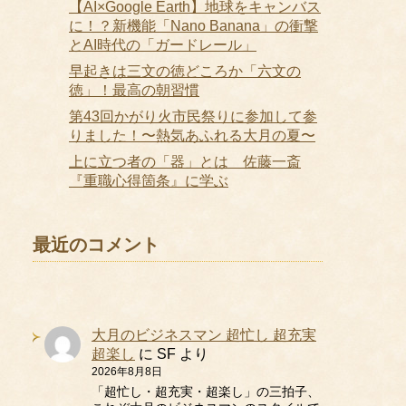
【AI×Google Earth】地球をキャンバス
に！？新機能「Nano Banana」の衝撃
とAI時代の「ガードレール」
早起きは三文の徳どころか「六文の
徳」！最高の朝習慣
第43回かがり火市民祭りに参加して参
りました！〜熱気あふれる大月の夏〜
上に立つ者の「器」とは 佐藤一斎
『重職心得箇条』に学ぶ
最近のコメント
大月のビジネスマン 超忙し 超充実
超楽し
に
SF
より
2026年8月8日
「超忙し・超充実・超楽し」の三拍子、