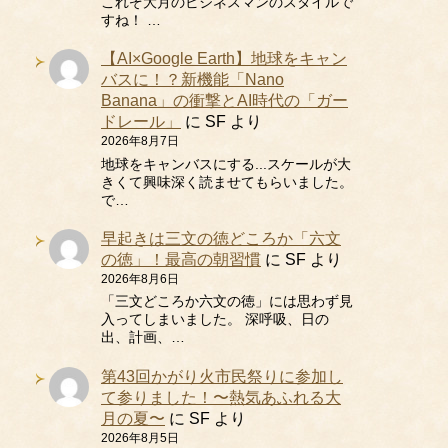
これぞ大月のビジネスマンのスタイルで
すね！ …
【AI×Google Earth】地球をキャン
バスに！？新機能「Nano
Banana」の衝撃とAI時代の「ガー
ドレール」
に
SF
より
2026年8月7日
地球をキャンバスにする...スケールが大
きくて興味深く読ませてもらいました。
で…
早起きは三文の徳どころか「六文
の徳」！最高の朝習慣
に
SF
より
2026年8月6日
「三文どころか六文の徳」には思わず見
入ってしまいました。 深呼吸、日の
出、計画、…
第43回かがり火市民祭りに参加し
て参りました！〜熱気あふれる大
月の夏〜
に
SF
より
2026年8月5日