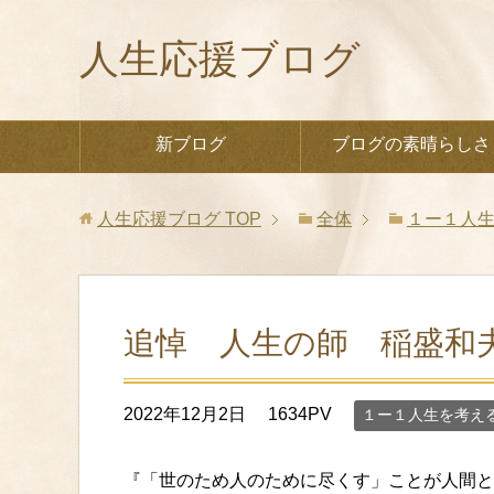
人生応援ブログ
新ブログ
ブログの素晴らしさ
人生応援ブログ
TOP
全体
１ー１人
追悼 人生の師 稲盛和
2022年12月2日
1634PV
１ー１人生を考え
『「世のため人のために尽くす」ことが人間と