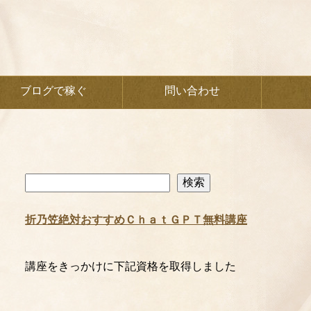
ブログで稼ぐ
問い合わせ
検
検索
索
折乃笠絶対おすすめＣｈａｔＧＰＴ無料講座
講座をきっかけに下記資格を取得しました