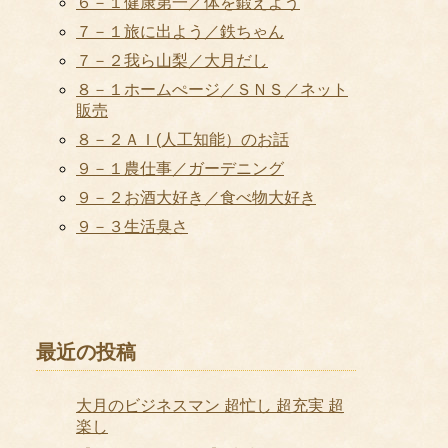
６－１健康第一／体を鍛えよう
７－１旅に出よう／鉄ちゃん
７－２我ら山梨／大月だし
８－１ホームぺージ／ＳＮＳ／ネット
販売
８－２ＡＩ(人工知能）のお話
９－１農仕事／ガーデニング
９－２お酒大好き／食べ物大好き
９－３生活臭さ
最近の投稿
大月のビジネスマン 超忙し 超充実 超
楽し