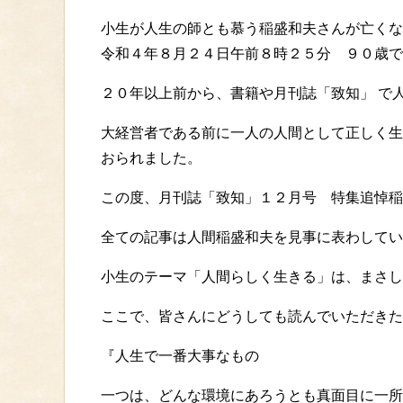
小生が人生の師とも慕う稲盛和夫さんが亡くな
令和４年８月２４日午前８時２５分 ９０歳で
２０年以上前から、書籍や月刊誌「致知」 で
大経営者である前に一人の人間として正しく生
おられました。
この度、月刊誌「致知」１２月号 特集追悼稲
全ての記事は人間稲盛和夫を見事に表わしてい
小生のテーマ「人間らしく生きる」は、まさし
ここで、皆さんにどうしても読んでいただきた
『人生で一番大事なもの
一つは、どんな環境にあろうとも真面目に一所