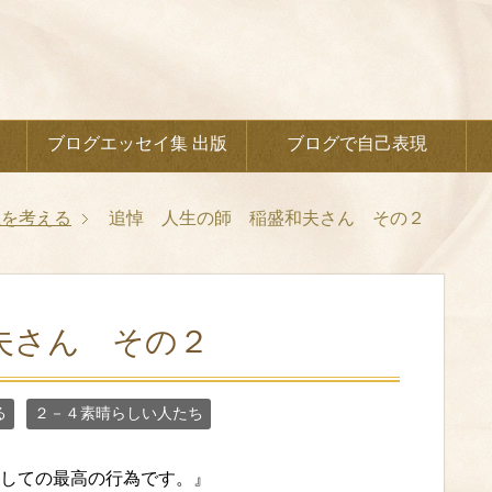
ブログエッセイ集 出版
ブログで自己表現
生を考える
追悼 人生の師 稲盛和夫さん その２
夫さん その２
る
２－４素晴らしい人たち
しての最高の行為です。』