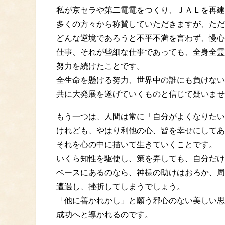
私が京セラや第二電電をつくり、ＪＡＬを再建
多くの方々から称賛していただきますが、ただ
どんな逆境であろうと不平不満を言わず、慢心
仕事、それが些細な仕事であっても、全身全霊
努力を続けたことです。
全生命を懸ける努力、世界中の誰にも負けない
共に大発展を遂げていくものと信じて疑いませ
もう一つは、人間は常に「自分がよくなりたい
けれども、やはり利他の心、皆を幸せにしてあ
それを心の中に描いて生きていくことです。
いくら知性を駆使し、策を弄しても、自分だけ
ベースにあるのなら、神様の助けはおろか、周
遭遇し、挫折してしまうでしょう。
「他に善かれかし」と願う邪心のない美しい思
成功へと導かれるのです。