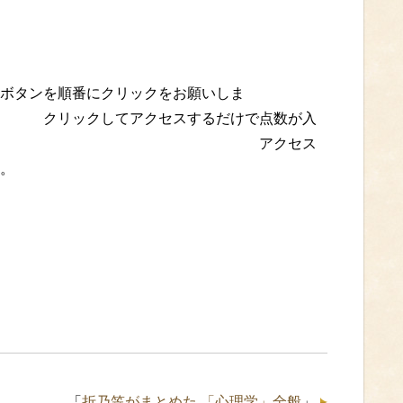
す）
ンを順番にクリックをお願いしま
クセスするだけで点数が入
上がります。 アクセス
。
「
折乃笠がまとめた 「心理学」全般
」