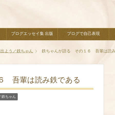
ブログエッセイ集 出版
ブログで自己表現
に出よう／鉄ちゃん
鉄ちゃんが語る その１６ 吾輩は読
６ 吾輩は読み鉄である
／鉄ちゃん