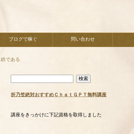
ブログで稼ぐ
問い合わせ
み鉄である
検
検索
索
折乃笠絶対おすすめＣｈａｔＧＰＴ無料講座
講座をきっかけに下記資格を取得しました