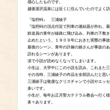
感心したものです。
越後湯沢温泉には近くに住んでいたのでよく訪
『塩狩峠』 三浦綾子
『塩狩峠の頂点付近で列車の連結器が外れ、最
鉄道員の青年が線路に飛び込み、列車の下敷き
止めたという、１９０９年におきた実際の事故
最後のシーン、青年の許嫁の娘さんが事故のあ
訪れるシーンがあります。
涙で小説が読めなくなってしまいます。
小生は、大学中にこの小説を読み、これまた三
その当時、三浦綾子の作品を全部読んだと思い
三浦綾子は敬虔なクリスチャンで小説やエッセ
多いです。
小生が、毎年お正月聖カテドラル教会へ行く様
多々あります。