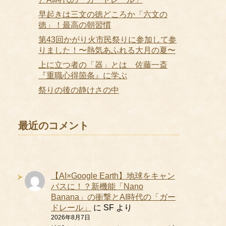
早起きは三文の徳どころか「六文の
徳」！最高の朝習慣
第43回かがり火市民祭りに参加して参
りました！〜熱気あふれる大月の夏〜
上に立つ者の「器」とは 佐藤一斎
『重職心得箇条』に学ぶ
祭りの後の静けさの中
最近のコメント
【AI×Google Earth】地球をキャン
バスに！？新機能「Nano
Banana」の衝撃とAI時代の「ガー
ドレール」
に
SF
より
2026年8月7日