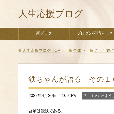
人生応援ブログ
新ブログ
ブログの素晴らしさ
人生応援ブログ
TOP
全体
７－１旅
鉄ちゃんが語る その１
2022年4月20日
1691PV
７－１旅に出よう
吾輩は読鉄である。