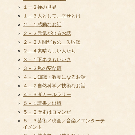
１ー２禅の世界
１－３人として、幸せとは
２－１感動なお話
２－２元気が出るお話
２－３人間だもの 失敗談
２－４素晴らしい人たち
３－１下ネタもいいさ
３－２私の変な癖
４－１知識・教養になるお話
４－２自然科学／技術なお話
４－３ダカールラリー
５－１読書／出版
５－２歴史はロマンだ
５－３芸術／映画／音楽／エンターテ
イメント