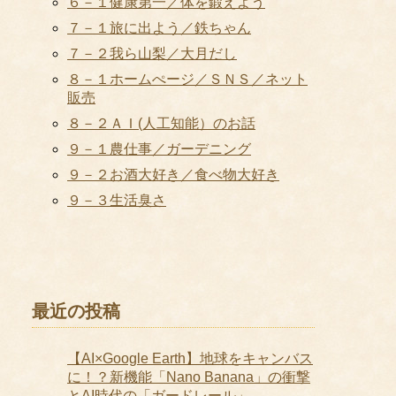
６－１健康第一／体を鍛えよう
７－１旅に出よう／鉄ちゃん
７－２我ら山梨／大月だし
８－１ホームぺージ／ＳＮＳ／ネット
販売
８－２ＡＩ(人工知能）のお話
９－１農仕事／ガーデニング
９－２お酒大好き／食べ物大好き
９－３生活臭さ
最近の投稿
【AI×Google Earth】地球をキャンバス
に！？新機能「Nano Banana」の衝撃
とAI時代の「ガードレール」