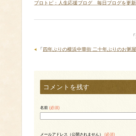
ブロトピ：人生応援ブログ 毎日ブログを更新
「
「
四年ぶりの横浜中華街 二十年ぶりのお粥
コメントを残す
名前
(必須)
メールアドレス（公開されません）
(必須)