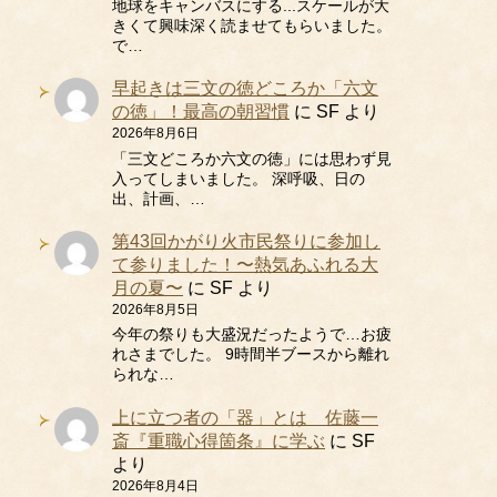
地球をキャンバスにする...スケールが大
きくて興味深く読ませてもらいました。
で…
早起きは三文の徳どころか「六文
の徳」！最高の朝習慣
に
SF
より
2026年8月6日
「三文どころか六文の徳」には思わず見
入ってしまいました。 深呼吸、日の
出、計画、…
第43回かがり火市民祭りに参加し
て参りました！〜熱気あふれる大
月の夏〜
に
SF
より
2026年8月5日
今年の祭りも大盛況だったようで…お疲
れさまでした。 9時間半ブースから離れ
られな…
上に立つ者の「器」とは 佐藤一
斎『重職心得箇条』に学ぶ
に
SF
より
2026年8月4日