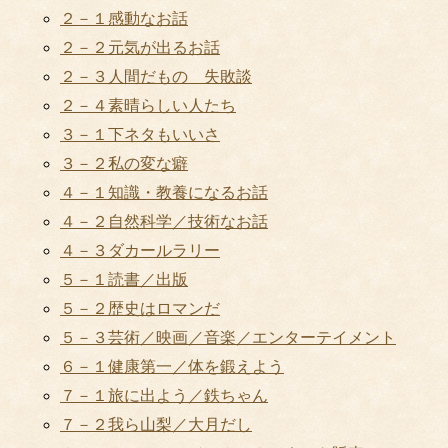
２－１感動なお話
２－２元気が出るお話
２－３人間だもの 失敗談
２－４素晴らしい人たち
３－１下ネタもいいさ
３－２私の変な癖
４－１知識・教養になるお話
４－２自然科学／技術なお話
４－３ダカールラリー
５－１読書／出版
５－２歴史はロマンだ
５－３芸術／映画／音楽／エンターテイメント
６－１健康第一／体を鍛えよう
７－１旅に出よう／鉄ちゃん
７－２我ら山梨／大月だし