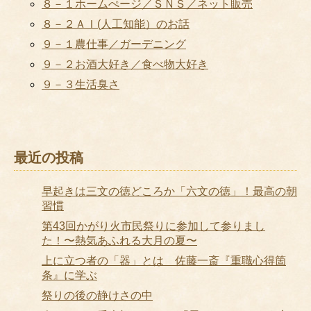
８－１ホームぺージ／ＳＮＳ／ネット販売
８－２ＡＩ(人工知能）のお話
９－１農仕事／ガーデニング
９－２お酒大好き／食べ物大好き
９－３生活臭さ
最近の投稿
早起きは三文の徳どころか「六文の徳」！最高の朝
習慣
第43回かがり火市民祭りに参加して参りまし
た！〜熱気あふれる大月の夏〜
上に立つ者の「器」とは 佐藤一斎『重職心得箇
条』に学ぶ
祭りの後の静けさの中