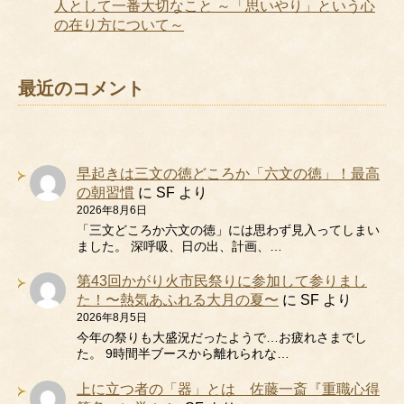
人として一番大切なこと ～「思いやり」という心
の在り方について～
最近のコメント
早起きは三文の徳どころか「六文の徳」！最高
の朝習慣
に
SF
より
2026年8月6日
「三文どころか六文の徳」には思わず見入ってしまい
ました。 深呼吸、日の出、計画、…
第43回かがり火市民祭りに参加して参りまし
た！〜熱気あふれる大月の夏〜
に
SF
より
2026年8月5日
今年の祭りも大盛況だったようで…お疲れさまでし
た。 9時間半ブースから離れられな…
上に立つ者の「器」とは 佐藤一斎『重職心得