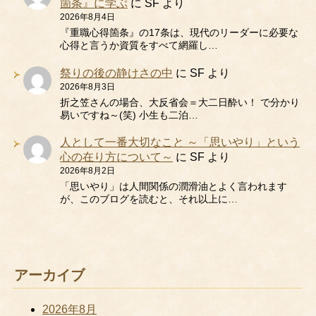
箇条』に学ぶ
に
SF
より
2026年8月4日
『重職心得箇条』の17条は、現代のリーダーに必要な
心得と言うか資質をすべて網羅し…
祭りの後の静けさの中
に
SF
より
2026年8月3日
折之笠さんの場合、大反省会＝大二日酔い！ で分かり
易いですね～(笑) 小生も二泊…
人として一番大切なこと ～「思いやり」という
心の在り方について～
に
SF
より
2026年8月2日
「思いやり」は人間関係の潤滑油とよく言われます
が、このブログを読むと、それ以上に…
アーカイブ
2026年8月