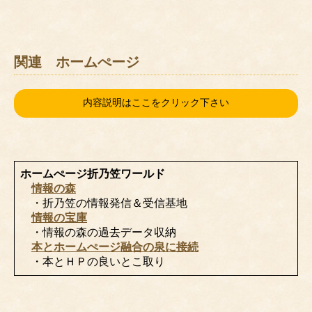
関連 ホームぺージ
内容説明はここをクリック下さい
ホームぺージ折乃笠ワールド
情報の森
・折乃笠の情報発信＆受信基地
情報の宝庫
・情報の森の過去データ収納
本とホームぺージ融合の泉に接続
・本とＨＰの良いとこ取り