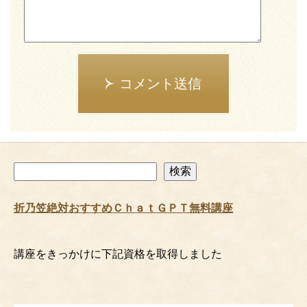
コメント送信
検
検索
索
折乃笠絶対おすすめＣｈａｔＧＰＴ無料講座
講座をきっかけに下記資格を取得しました