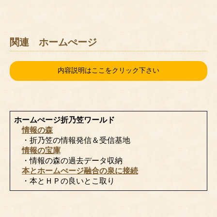
関連 ホームぺージ
内容説明はここをクリック下さい
ホームぺージ折乃笠ワールド
情報の森
・折乃笠の情報発信＆受信基地
情報の宝庫
・情報の森の過去データ収納
本とホームぺージ融合の泉に接続
・本とＨＰの良いとこ取り