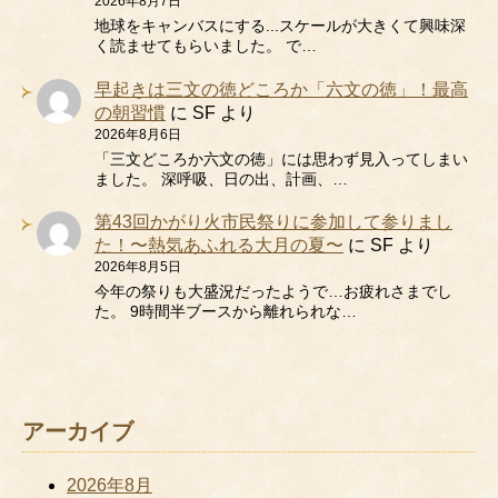
2026年8月7日
地球をキャンバスにする...スケールが大きくて興味深
く読ませてもらいました。 で…
早起きは三文の徳どころか「六文の徳」！最高
の朝習慣
に
SF
より
2026年8月6日
「三文どころか六文の徳」には思わず見入ってしまい
ました。 深呼吸、日の出、計画、…
第43回かがり火市民祭りに参加して参りまし
た！〜熱気あふれる大月の夏〜
に
SF
より
2026年8月5日
今年の祭りも大盛況だったようで…お疲れさまでし
た。 9時間半ブースから離れられな…
アーカイブ
2026年8月