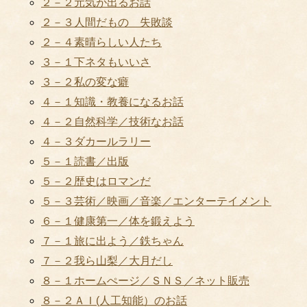
２－２元気が出るお話
２－３人間だもの 失敗談
２－４素晴らしい人たち
３－１下ネタもいいさ
３－２私の変な癖
４－１知識・教養になるお話
４－２自然科学／技術なお話
４－３ダカールラリー
５－１読書／出版
５－２歴史はロマンだ
５－３芸術／映画／音楽／エンターテイメント
６－１健康第一／体を鍛えよう
７－１旅に出よう／鉄ちゃん
７－２我ら山梨／大月だし
８－１ホームぺージ／ＳＮＳ／ネット販売
８－２ＡＩ(人工知能）のお話