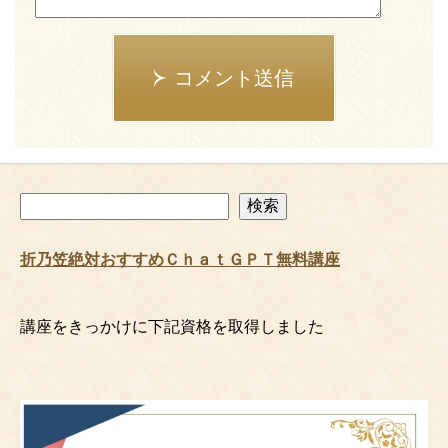
コメント送信
検
検索
索
折乃笠絶対おすすめＣｈａｔＧＰＴ無料講座
講座をきっかけに下記資格を取得しました