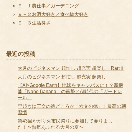
９－１農仕事／ガーデニング
９－２お酒大好き／食べ物大好き
９－３生活臭さ
最近の投稿
大月のビジネスマン 超忙し 超充実 超楽し RartⅡ
大月のビジネスマン 超忙し 超充実 超楽し
【AI×Google Earth】地球をキャンバスに！？新機
能「Nano Banana」の衝撃とAI時代の「ガードレ
ール」
早起きは三文の徳どころか「六文の徳」！最高の朝
習慣
第43回かがり火市民祭りに参加して参りまし
た！〜熱気あふれる大月の夏〜