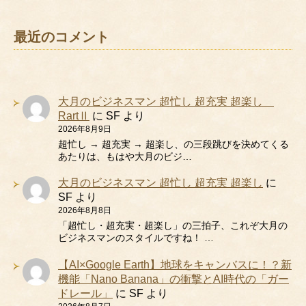
最近のコメント
大月のビジネスマン 超忙し 超充実 超楽し
RartⅡ
に
SF
より
2026年8月9日
超忙し → 超充実 → 超楽し、の三段跳びを決めてくる
あたりは、もはや大月のビジ…
大月のビジネスマン 超忙し 超充実 超楽し
に
SF
より
2026年8月8日
「超忙し・超充実・超楽し」の三拍子、これぞ大月の
ビジネスマンのスタイルですね！ …
【AI×Google Earth】地球をキャンバスに！？新
機能「Nano Banana」の衝撃とAI時代の「ガー
ドレール」
に
SF
より