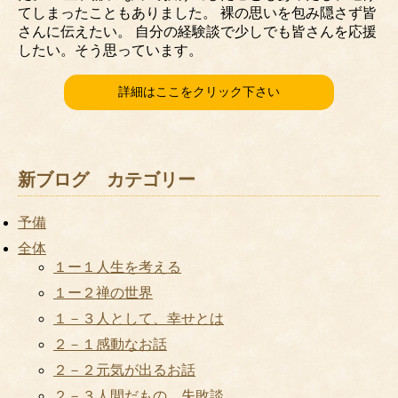
てしまったこともありました。 裸の思いを包み隠さず皆
さんに伝えたい。 自分の経験談で少しでも皆さんを応援
したい。そう思っています。
詳細はここをクリック下さい
新ブログ カテゴリー
予備
全体
１ー１人生を考える
１ー２禅の世界
１－３人として、幸せとは
２－１感動なお話
２－２元気が出るお話
２－３人間だもの 失敗談