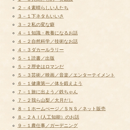
２－４素晴らしい人たち
３－１下ネタもいいさ
３－２私の変な癖
４－１知識・教養になるお話
４－２自然科学／技術なお話
４－３ダカールラリー
５－１読書／出版
５－２歴史はロマンだ
５－３芸術／映画／音楽／エンターテイメント
６－１健康第一／体を鍛えよう
７－１旅に出よう／鉄ちゃん
７－２我ら山梨／大月だし
８－１ホームぺージ／ＳＮＳ／ネット販売
８－２ＡＩ(人工知能）のお話
９－１農仕事／ガーデニング