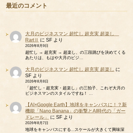
最近のコメント
大月のビジネスマン 超忙し 超充実 超楽し
RartⅡ
に
SF
より
2026年8月9日
超忙し → 超充実 → 超楽し、の三段跳びを決めてくる
あたりは、もはや大月のビジ…
大月のビジネスマン 超忙し 超充実 超楽し
に
SF
より
2026年8月8日
「超忙し・超充実・超楽し」の三拍子、これぞ大月の
ビジネスマンのスタイルですね！ …
【AI×Google Earth】地球をキャンバスに！？新
機能「Nano Banana」の衝撃とAI時代の「ガー
ドレール」
に
SF
より
2026年8月7日
地球をキャンバスにする...スケールが大きくて興味深