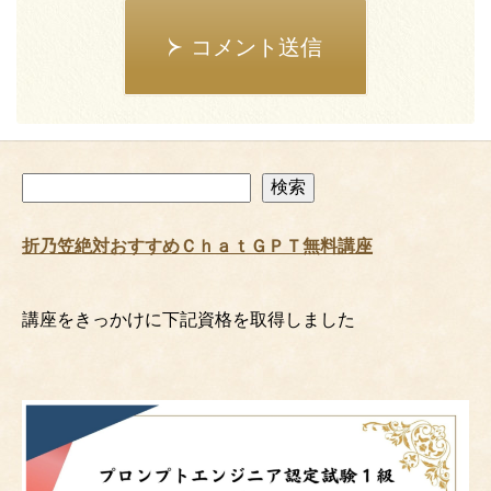
コメント送信
検
検索
索
折乃笠絶対おすすめＣｈａｔＧＰＴ無料講座
講座をきっかけに下記資格を取得しました