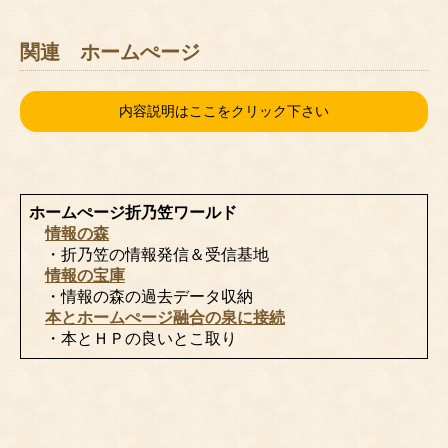
関連 ホームぺージ
内容説明はここをクリック下さい
ホームぺージ折乃笠ワールド
情報の森
・折乃笠の情報発信＆受信基地
情報の宝庫
・情報の森の過去データ収納
本とホームぺージ融合の泉に接続
・本とＨＰの良いとこ取り