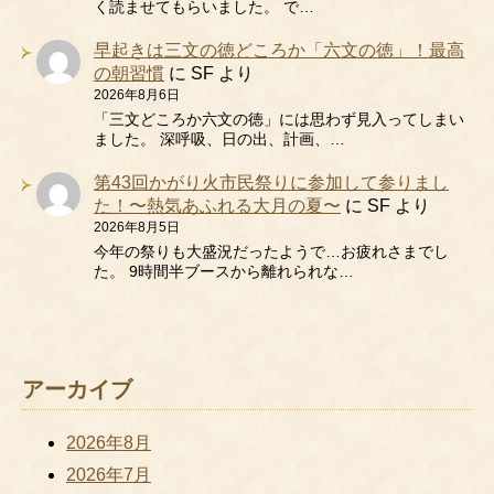
く読ませてもらいました。 で…
早起きは三文の徳どころか「六文の徳」！最高
の朝習慣
に
SF
より
2026年8月6日
「三文どころか六文の徳」には思わず見入ってしまい
ました。 深呼吸、日の出、計画、…
第43回かがり火市民祭りに参加して参りまし
た！〜熱気あふれる大月の夏〜
に
SF
より
2026年8月5日
今年の祭りも大盛況だったようで…お疲れさまでし
た。 9時間半ブースから離れられな…
アーカイブ
2026年8月
2026年7月