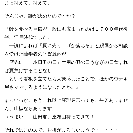
まっ抑えて、抑えて。
そんじゃ、誰が決めたのですか？
『鰻を食べる習慣が一般にも広まったのは１７００年代後
半、江戸時代でした。
一説によれば「夏に売り上げが落ちる」と鰻屋から相談
を受けた蘭学者の平賀源内が、
店先に 「本日丑の日」土用の丑の日うなぎの日食すれ
ば夏負けすることなし
という看板を立てたら大繁盛したことで、ほかのウナギ
屋もマネするようになったとか。』
まっいっか。もうこれ以上屁理屈言っても、生姜ありませ
ん。山椒ならあります。
（うまい！ 山田君、座布団持ってきて！）
それではこの辺で、お後がよろしいようで・・・・・。