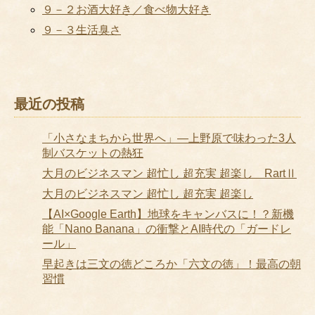
９－２お酒大好き／食べ物大好き
９－３生活臭さ
最近の投稿
「小さなまちから世界へ」―上野原で味わった3人
制バスケットの熱狂
大月のビジネスマン 超忙し 超充実 超楽し RartⅡ
大月のビジネスマン 超忙し 超充実 超楽し
【AI×Google Earth】地球をキャンバスに！？新機
能「Nano Banana」の衝撃とAI時代の「ガードレ
ール」
早起きは三文の徳どころか「六文の徳」！最高の朝
習慣