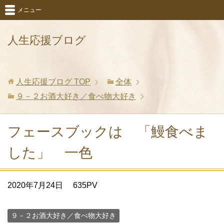
メニュー
人生応援ブログ
人生応援ブログ
TOP
全体
９－２お酒大好き／食べ物大好き
フェースブックは 「鰻食べま
した」 一色
2020年7月24日
635PV
９－２お酒大好き／食べ物大好き