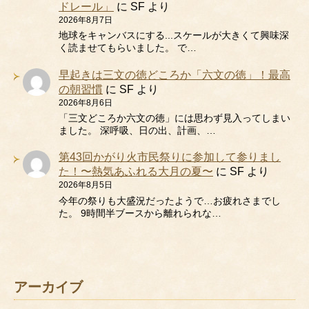
ドレール」
に
SF
より
2026年8月7日
地球をキャンバスにする...スケールが大きくて興味深
く読ませてもらいました。 で…
早起きは三文の徳どころか「六文の徳」！最高
の朝習慣
に
SF
より
2026年8月6日
「三文どころか六文の徳」には思わず見入ってしまい
ました。 深呼吸、日の出、計画、…
第43回かがり火市民祭りに参加して参りまし
た！〜熱気あふれる大月の夏〜
に
SF
より
2026年8月5日
今年の祭りも大盛況だったようで…お疲れさまでし
た。 9時間半ブースから離れられな…
アーカイブ