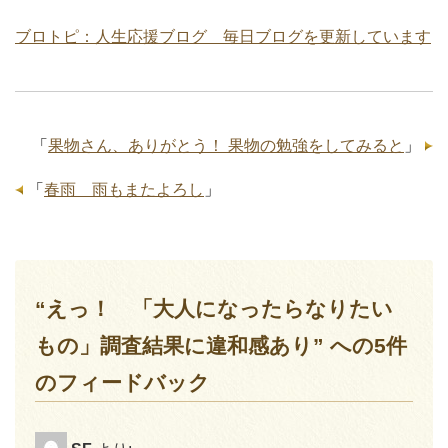
ブロトピ：人生応援ブログ 毎日ブログを更新しています
「
果物さん、ありがとう！ 果物の勉強をしてみると
」
「
春雨 雨もまたよろし
」
“えっ！ 「大人になったらなりたい
もの」調査結果に違和感あり” への5件
のフィードバック