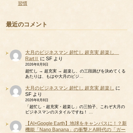
習慣
最近のコメント
大月のビジネスマン 超忙し 超充実 超楽し
RartⅡ
に
SF
より
2026年8月9日
超忙し → 超充実 → 超楽し、の三段跳びを決めてくる
あたりは、もはや大月のビジ…
大月のビジネスマン 超忙し 超充実 超楽し
に
SF
より
2026年8月8日
「超忙し・超充実・超楽し」の三拍子、これぞ大月の
ビジネスマンのスタイルですね！ …
【AI×Google Earth】地球をキャンバスに！？新
機能「Nano Banana」の衝撃とAI時代の「ガー