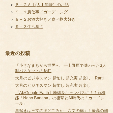
８－２ＡＩ(人工知能）のお話
９－１農仕事／ガーデニング
９－２お酒大好き／食べ物大好き
９－３生活臭さ
最近の投稿
「小さなまちから世界へ」―上野原で味わった3人
制バスケットの熱狂
大月のビジネスマン 超忙し 超充実 超楽し RartⅡ
大月のビジネスマン 超忙し 超充実 超楽し
【AI×Google Earth】地球をキャンバスに！？新機
能「Nano Banana」の衝撃とAI時代の「ガードレ
ール」
早起きは三文の徳どころか「六文の徳」！最高の朝