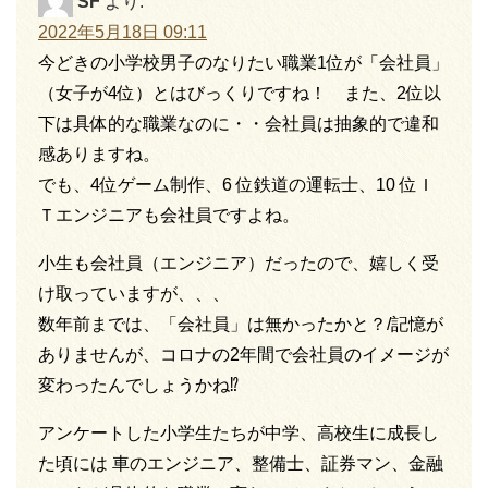
SF
より:
2022年5月18日 09:11
今どきの小学校男子のなりたい職業1位が「会社員」
（女子が4位）とはびっくりですね！ また、2位以
下は具体的な職業なのに・・会社員は抽象的で違和
感ありますね。
でも、4位ゲーム制作、6 位鉄道の運転士、10 位Ｉ
Ｔエンジニアも会社員ですよね。
小生も会社員（エンジニア）だったので、嬉しく受
け取っていますが、、、
数年前までは、「会社員」は無かったかと？/記憶が
ありませんが、コロナの2年間で会社員のイメージが
変わったんでしょうかね⁉
アンケートした小学生たちが中学、高校生に成長し
た頃には 車のエンジニア、整備士、証券マン、金融