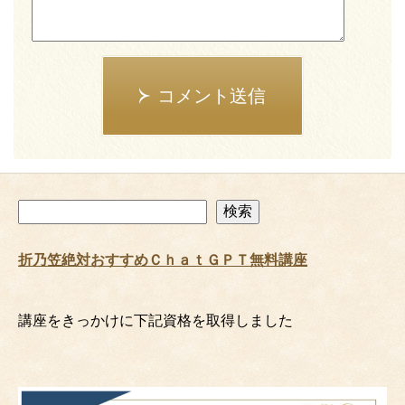
コメント送信
検
検索
索
折乃笠絶対おすすめＣｈａｔＧＰＴ無料講座
講座をきっかけに下記資格を取得しました