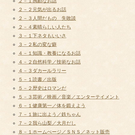
２－１感動なお話
２－２元気が出るお話
２－３人間だもの 失敗談
２－４素晴らしい人たち
３－１下ネタもいいさ
３－２私の変な癖
４－１知識・教養になるお話
４－２自然科学／技術なお話
４－３ダカールラリー
５－１読書／出版
５－２歴史はロマンだ
５－３芸術／映画／音楽／エンターテイメント
６－１健康第一／体を鍛えよう
７－１旅に出よう／鉄ちゃん
７－２我ら山梨／大月だし
８－１ホームぺージ／ＳＮＳ／ネット販売