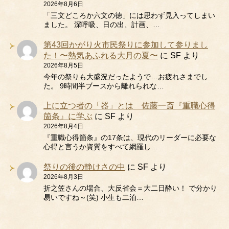
2026年8月6日
「三文どころか六文の徳」には思わず見入ってしまい
ました。 深呼吸、日の出、計画、…
第43回かがり火市民祭りに参加して参りまし
た！〜熱気あふれる大月の夏〜
に
SF
より
2026年8月5日
今年の祭りも大盛況だったようで…お疲れさまでし
た。 9時間半ブースから離れられな…
上に立つ者の「器」とは 佐藤一斎『重職心得
箇条』に学ぶ
に
SF
より
2026年8月4日
『重職心得箇条』の17条は、現代のリーダーに必要な
心得と言うか資質をすべて網羅し…
祭りの後の静けさの中
に
SF
より
2026年8月3日
折之笠さんの場合、大反省会＝大二日酔い！ で分かり
易いですね～(笑) 小生も二泊…