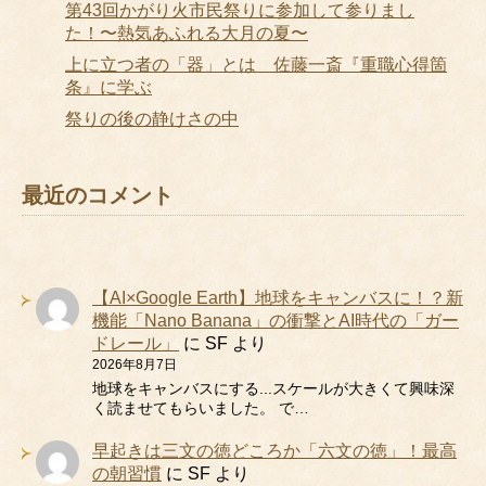
第43回かがり火市民祭りに参加して参りまし
た！〜熱気あふれる大月の夏〜
上に立つ者の「器」とは 佐藤一斎『重職心得箇
条』に学ぶ
祭りの後の静けさの中
最近のコメント
【AI×Google Earth】地球をキャンバスに！？新
機能「Nano Banana」の衝撃とAI時代の「ガー
ドレール」
に
SF
より
2026年8月7日
地球をキャンバスにする...スケールが大きくて興味深
く読ませてもらいました。 で…
早起きは三文の徳どころか「六文の徳」！最高
の朝習慣
に
SF
より