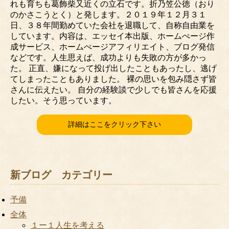
れも育ちも葛飾柴又近くの立石です。折乃笠公徳（おり
のかさこうとく）と発します。２０１９年１２月３１
日、３８年間勤めていた会社を退職して、自称自由業を
しています。内容は、エッセイ本出版、ホームぺージ作
成サービス、ホームぺージアフィリエイト、ブログ発信
などです。人生思えば、成功よりも失敗の方が多かっ
た。 正直、嫌になって投げ出したこともあったし、逃げ
てしまったこともありました。 裸の思いを包み隠さず皆
さんに伝えたい。 自分の経験談で少しでも皆さんを応援
したい。そう思っています。
詳細はここをクリック下さい
新ブログ カテゴリー
予備
全体
１ー１人生を考える