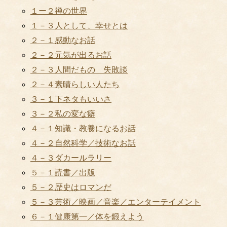
１ー２禅の世界
１－３人として、幸せとは
２－１感動なお話
２－２元気が出るお話
２－３人間だもの 失敗談
２－４素晴らしい人たち
３－１下ネタもいいさ
３－２私の変な癖
４－１知識・教養になるお話
４－２自然科学／技術なお話
４－３ダカールラリー
５－１読書／出版
５－２歴史はロマンだ
５－３芸術／映画／音楽／エンターテイメント
６－１健康第一／体を鍛えよう