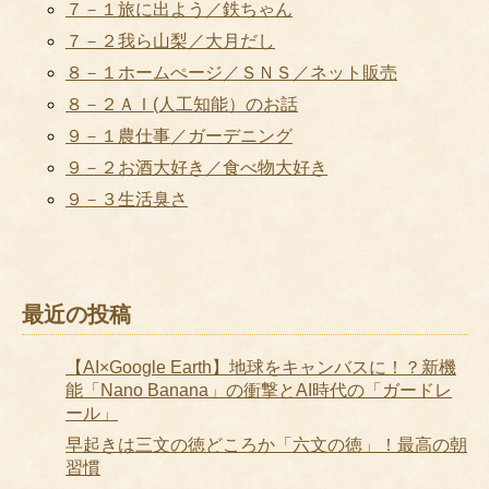
７－１旅に出よう／鉄ちゃん
７－２我ら山梨／大月だし
８－１ホームぺージ／ＳＮＳ／ネット販売
８－２ＡＩ(人工知能）のお話
９－１農仕事／ガーデニング
９－２お酒大好き／食べ物大好き
９－３生活臭さ
最近の投稿
【AI×Google Earth】地球をキャンバスに！？新機
能「Nano Banana」の衝撃とAI時代の「ガードレ
ール」
早起きは三文の徳どころか「六文の徳」！最高の朝
習慣