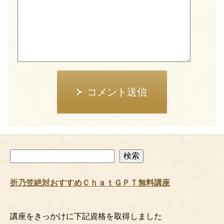
コメント送信
検
検索
索
折乃笠絶対おすすめＣｈａｔＧＰＴ無料講座
講座をきっかけに下記資格を取得しました